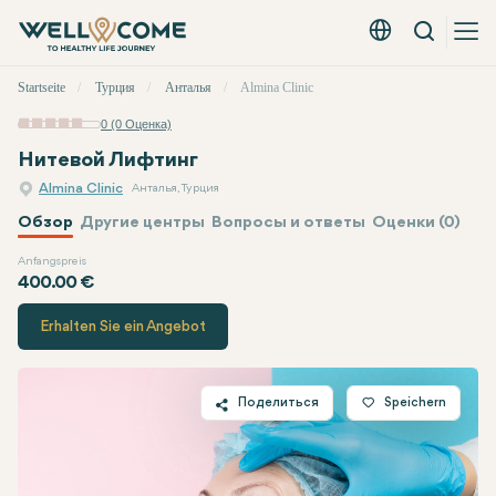
Вызов
Русский - EUR
Быстрое
Startseite
Турция
Анталья
Almina Clinic
меню
0 (0 Оценка)
Нитевой Лифтинг
Almina Clinic
Анталья, Турция
Обзор
Другие центры
Вопросы и ответы
Оценки (0)
Anfangspreis
Almina Clinic
Цена
400.00 €
Erhalten Sie ein Angebot
Поделиться
Speichern
Twitter
Facebook