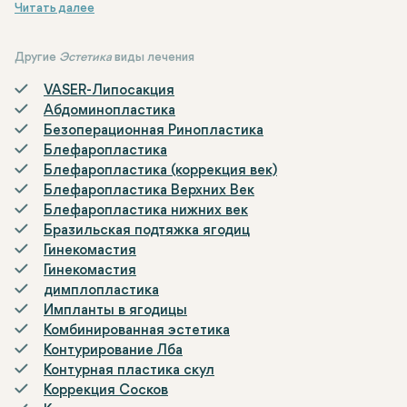
гораздо меньше времени на восстановление.
Во время процедуры врач вводит под кожу специальные нити 
Лифтинг нитями можно использовать на различных частях лица
Хотя лифтинг нитями в целом безопасен, он может вызывать 
Другие
Эстетика
виды лечения
VASER-Липосакция
Абдоминопластика
Безоперационная Ринопластика
Блефаропластика
Блефаропластика (коррекция век)
Блефаропластика Верхних Век
Блефаропластика нижних век
Бразильская подтяжка ягодиц
Гинекомастия
Гинекомастия
димплопластика
Импланты в ягодицы
Комбинированная эстетика
Контурирование Лба
Контурная пластика скул
Коррекция Сосков