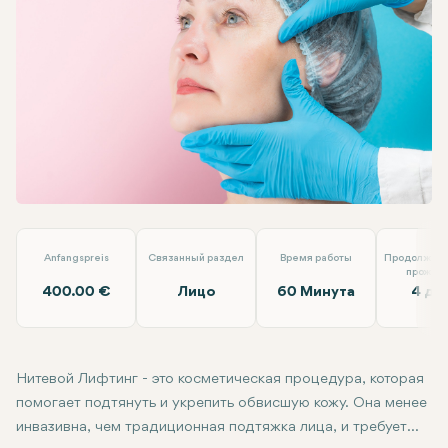
Linkedin
WhatsApp
Telegram
Электронная почта
Нитевой Лифтинг
Almina Clinic
Anfangspreis
Связанный раздел
Время работы
Продолжите
прожив
400.00 €
Лицо
60 Минута
4 дн
Нитевой Лифтинг - это косметическая процедура, которая
помогает подтянуть и укрепить обвисшую кожу. Она менее
инвазивна, чем традиционная подтяжка лица, и требует