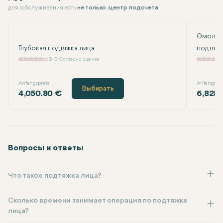
для :обслуживания есть
не только :центр подсчета
Омоложе
Глубокая подтяжка лица
подтяжк
0
0 Согласно оценке
Anfangspreis
Anfangspre
Выбирать
4,050.80 €
6,828.
Вопросы и ответы
Что такое подтяжка лица?
Сколько времени занимает операция по подтяжке
лица?