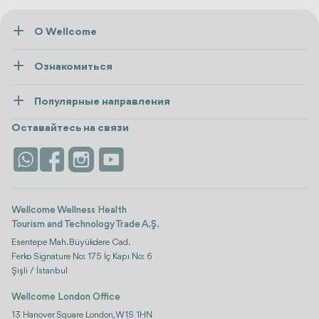
О Wellcome
О нас
Ознакомиться
Пресса
Здоровье
Ресурсы и политика
Популярные направления
Wellness
посмотреть все
Карьера
Турция
Размещение
Оставайтесь на связи
Безопасность
Antalya
Достопримечательности
Контакты
Istanbul
Отзывы
Life Platform
Wellcome Wellness Health
Tourism and Technology Trade A.Ş.
Esentepe Mah. Büyükdere Cad.
Ferko Signature No: 175 İç Kapı No: 6
Şişli / İstanbul
Wellcome London Office
13 Hanover Square London, W1S 1HN