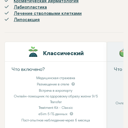
Косметическая дерматология
Лабиопластика
Лечение стволовыми клетками
Липосакция
Классический
Что включено?
Что в
Медицинская страховка
Размещение в отеле
Встреча в аэропорту
Онлайн-помощник по здоровому образу жизни 9/5
Transfer
Онлайн
Treatment Kit - Classic
eSim 5 ГБ данных
Пост-опытное наблюдение через 6 месяца