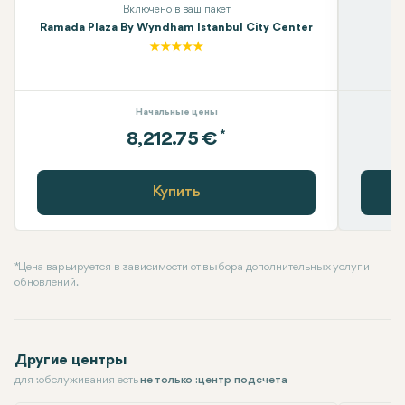
Включено в ваш пакет
Ramada Plaza By Wyndham Istanbul City Center
Начальные цены
*
8,212.75 €
Купить
* Цена варьируется в зависимости от выбора дополнительных услуг и
обновлений.
Другие центры
для :обслуживания есть
не только :центр подсчета