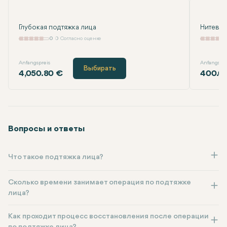
Глубокая подтяжка лица
Нитевой
0
0 Согласно оценке
Anfangspreis
Anfangspre
Выбирать
4,050.80 €
400.0
Вопросы и ответы
Что такое подтяжка лица?
Сколько времени занимает операция по подтяжке
лица?
Как проходит процесс восстановления после операции