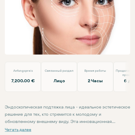
Linkedin
WhatsApp
Telegram
Электронная почта
Эндоскопическая подтяжка средней части лица
Op.Dr. A
Anfangspreis
Связанный раздел
Время работы
Продолжите
прожив
7,200.00 €
Лицо
2 Часы
6 дн
Эндоскопическая подтяжка лица - идеальное эстетическое
решение для тех, кто стремится к молодому и
обновленному внешнему виду. Эта инновационная
методика обеспечивает минимально инвазивный подход к