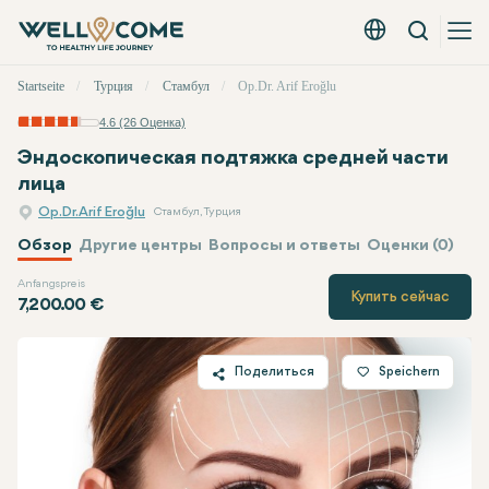
Вызов
Русский - EUR
Быстрое
Startseite
Турция
Стамбул
Op.Dr. Arif Eroğlu
меню
4.6 (26 Оценка)
Эндоскопическая подтяжка средней части
лица
Op.Dr. Arif Eroğlu
Стамбул, Турция
Обзор
Другие центры
Вопросы и ответы
Оценки (0)
Anfangspreis
Op.Dr. Arif Eroğlu
Цена
Купить сейчас
7,200.00 €
Поделиться
Speichern
Twitter
Facebook