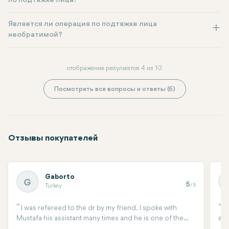
по подтяжке лица?
Является ли операция по подтяжке лица
необратимой?
отображение результатов 4 из 10
Посмотреть все вопросы и ответы (6)
Отзывы покупателей
Gaborto
G
5
/5
Turkey
I was refereed to the dr by my friend. I spoke with
I
Mustafa his assistant many times and he is one of the
eye
best you can have. He walked me through of all the
tra