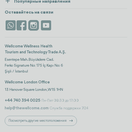
Популярные направления
Wellness
посмотреть все
Карьера
Турция
Размещение
Оставайтесь на связи
Безопасность
Antalya
Достопримечательности
Контакты
Istanbul
Отзывы
Life Platform
Wellcome Wellness Health
Tourism and Technology Trade A.Ş.
Esentepe Mah. Büyükdere Cad.
Ferko Signature No: 175 İç Kapı No: 6
Şişli / İstanbul
Wellcome London Office
13 Hanover Square London, W1S 1HN
+44 740 394 0025
Пн-Пят 08:30 до 17:00
help@thewellcome.com
Служба поддержки 7/24
Посмотреть другие местоположения