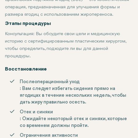
операция, предназначенная для улучшения формы и
размера ягодиц с использованием жиропереноса.
Этапы процедуры
Консультация
: Вы обсудите свои цели и медицинскую
историю с сертифицированным пластическим хирургом,
чтобы определить, подходите ли вы для данной
процедуры.
Анестезия
Липосакция
Подготовка жира
Пересадка
Закрытие разрезов
: Операция обычно проводится под общей анестез
: Очищенный жир вводится в определенные област
: Жир извлекается из определенных участков тела
: Извлеченный жир обрабатывается, чтобы 
: Разрезы от липосакции закрываются шв
Восстановление
Послеоперационный уход
: Вам следует избегать сидения прямо на
ягодицах в течение нескольких недель, чтобы
дать жиру правильно осесть.
Отек и синяки
: Ожидайте некоторый отек и синяки, которые
со временем должны пройти.
Ограничения активности