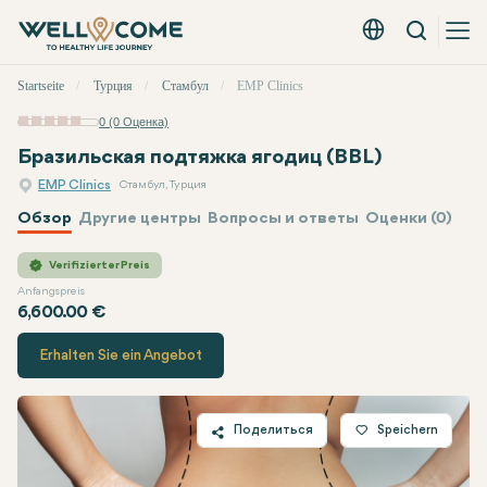
Вызов
Русский - EUR
Быстрое
Startseite
Турция
Стамбул
EMP Clinics
меню
0 (0 Оценка)
Бразильская подтяжка ягодиц (BBL)
EMP Clinics
Стамбул, Турция
Обзор
Другие центры
Вопросы и ответы
Оценки (0)
EMP Clinics
Цена
Verifizierter Preis
Anfangspreis
6,600.00 €
Erhalten Sie ein Angebot
Поделиться
Speichern
Twitter