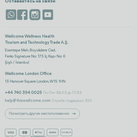
Размещение
Оставайтесь на связи
Безопасность
Antalya
Достопримечательности
Контакты
Istanbul
Отзывы
Life Platform
Wellcome Wellness Health
Tourism and Technology Trade A.Ş.
Esentepe Mah. Büyükdere Cad.
Ferko Signature No: 175 İç Kapı No: 6
Şişli / İstanbul
Wellcome London Office
13 Hanover Square London, W1S 1HN
+44 740 394 0025
Пн-Пят 08:30 до 17:00
help@thewellcome.com
Служба поддержки 7/24
Посмотреть другие местоположения