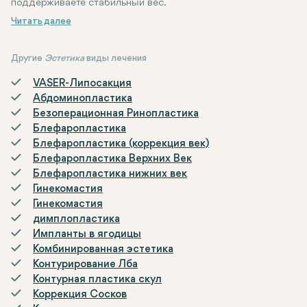
поддерживаете стабильный вес.
Другие
Эстетика
виды лечения
VASER-Липосакция
Абдоминопластика
Безоперационная Ринопластика
Блефаропластика
Блефаропластика (коррекция век)
Блефаропластика Верхних Век
Блефаропластика нижних век
Гинекомастия
Гинекомастия
димплопластика
Импланты в ягодицы
Комбинированная эстетика
Контурирование Лба
Контурная пластика скул
Коррекция Сосков