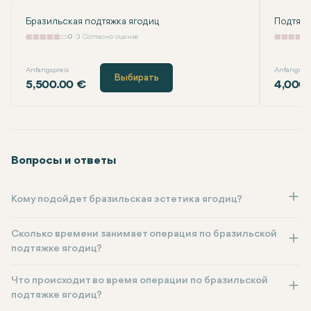
Бразильская подтяжка ягодиц
Подтяжк
0
0 Согласно оценке
Anfangspreis
Anfangspre
Выбирать
5,500.00 €
4,000.
Вопросы и ответы
Кому подойдет бразильская эстетика ягодиц?
Сколько времени занимает операция по бразильской
подтяжке ягодиц?
Что происходит во время операции по бразильской
подтяжке ягодиц?