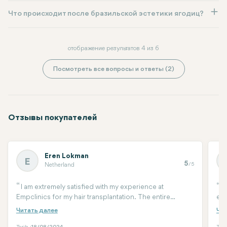
Что происходит после бразильской эстетики ягодиц?
отображение результатов 4 из 6
Посмотреть все вопросы и ответы (2)
Отзывы покупателей
Eren Lokman
E
5
/5
Netherland
I am extremely satisfied with my experience at
A
Empclinics for my hair transplantation. The entire
equ
process was professional, and the team made sure I felt
for
comfortable and well-informed every step of the way.
if 