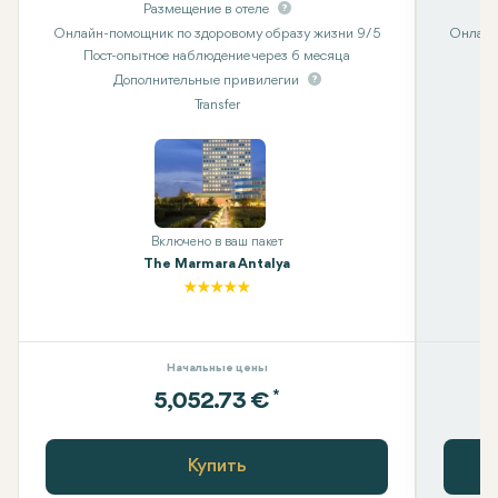
Размещение в отеле
Онлайн-помощник по здоровому образу жизни 9/5
Онлайн
Пост-опытное наблюдение через 6 месяца
Дополнительные привилегии
Transfer
Включено в ваш пакет
The Marmara Antalya
Начальные цены
*
5,052.73 €
Купить