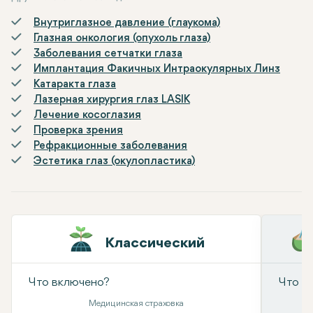
Внутриглазное давление (глаукома)
Глазная онкология (опухоль глаза)
Заболевания сетчатки глаза
Имплантация Факичных Интраокулярных Линз
Катаракта глаза
Лазерная хирургия глаз LASIK
Лечение косоглазия
Проверка зрения
Рефракционные заболевания
Эстетика глаз (окулопластика)
Классический
Что включено?
Что в
Медицинская страховка