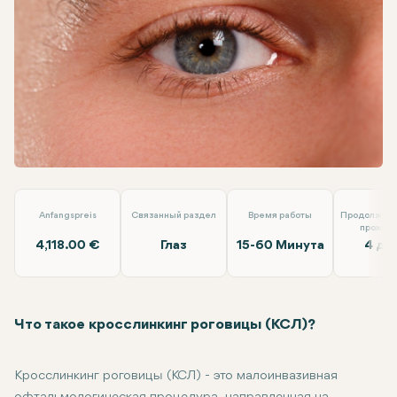
Linkedin
WhatsApp
Telegram
Электронная почта
CCL - кросслинкинг роговицы (оба глаза)
Dünyagöz Hasta
Anfangspreis
Связанный раздел
Время работы
Продолжите
прожив
4,118.00 €
Глаз
15-60 Минута
4 дн
Что такое кросслинкинг роговицы (КСЛ)?
Кросслинкинг роговицы (КСЛ) - это малоинвазивная