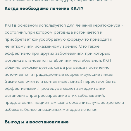
офтальмологическая процедура, направленная на
укрепление роговицы, прозрачной куполообразной
Когда необходимо лечение ККЛ?
поверхности глаза, для предотвращения дальнейшего
повреждения, вызванного такими заболеваниями, как
ККЛ в основном используется для лечения кератоконуса -
кератоконус. В ходе процедуры используется
состояния, при котором роговица истончается и
ультрафиолетовое излучение и раствор рибофлавина
приобретает конусообразную форму, что приводит к
(витамина В2), которые стимулируют образование новых
нечеткому или искаженному зрению. Это также
связей между коллагеновыми волокнами в роговице, делая
эффективно при других заболеваниях, при которых
ее более жесткой и устойчивой к деформациям. Это
роговица становится слабой или нестабильной. ККЛ
помогает стабилизировать роговицу, улучшая зрение и
обычно рекомендуется, когда роговица постепенно
уменьшая необходимость в пересадке роговицы в тяжелых
истончается и традиционные корректирующие линзы
случаях.
(такие как очки или контактные линзы) перестают быть
эффективными. Процедура может замедлить или
остановить прогрессирование этих заболеваний,
предоставляя пациентам шанс сохранить лучшее зрение и
избежать более инвазивных методов лечения.
Выгоды и восстановление