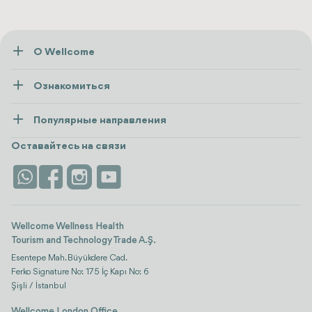
О Wellcome
О нас
Ознакомиться
Пресса
Здоровье
Ресурсы и политика
Популярные направления
Wellness
посмотреть все
Карьера
Турция
Размещение
Оставайтесь на связи
Безопасность
Antalya
Достопримечательности
Контакты
Istanbul
Отзывы
Life Platform
Wellcome Wellness Health
Tourism and Technology Trade A.Ş.
Esentepe Mah. Büyükdere Cad.
Ferko Signature No: 175 İç Kapı No: 6
Şişli / İstanbul
Wellcome London Office