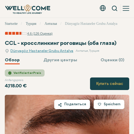
Вызов
Русский - EUR
Быстрое
Startseite
Турция
Анталья
Dünyagöz Hastaneler Grubu Antalya
меню
4.6 (126 Оценка)
CCL - кросслинкинг роговицы (оба глаза)
Dünyagöz Hastaneler Grubu Antalya
Анталья, Турция
Обзор
Другие центры
Оценки (0)
Dünyagöz
Цена
Verifizierter Preis
Anfangspreis
Купить сейчас
4,118.00 €
Поделиться
Speichern
Twitter
Facebook