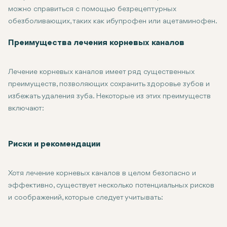
можно справиться с помощью безрецептурных
обезболивающих, таких как ибупрофен или ацетаминофен.
Избегайте жевания обработанного зуба до тех пор, пока он
Преимущества лечения корневых каналов
Лечение корневых каналов имеет ряд существенных
преимуществ, позволяющих сохранить здоровье зубов и
избежать удаления зуба. Некоторые из этих преимуществ
включают:
Сохранение естественного зуба: Одним из основных преимуще
Обезболивание: Лечение корневых каналов снимает невыноси
Риски и рекомендации
Восстанавливает функцию: Когда зуб запломбирован и восст
Хотя лечение корневых каналов в целом безопасно и
эффективно, существует несколько потенциальных рисков
и соображений, которые следует учитывать:
Повторная инфекция: Иногда инфекция может вернуться после 