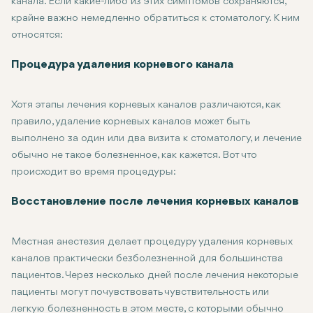
канала. Если какие-либо из этих симптомов сохраняются,
крайне важно немедленно обратиться к стоматологу. К ним
относятся:
Сильная зубная боль: Сильная боль в зубе, главным образо
Процедура удаления корневого канала
Длительная припухлость или болезненность: Припухлость дес
Образование абсцесса: Абсцесс - это заполненный гноем ка
Хотя этапы лечения корневых каналов различаются, как
правило, удаление корневых каналов может быть
выполнено за один или два визита к стоматологу, и лечение
обычно не такое болезненное, как кажется. Вот что
происходит во время процедуры:
Первичная консультация и рентген: Сначала ваш стоматолог 
Анестезия: Ваш стоматолог начнет саму процедуру с введени
Удаление пульпы: Стоматолог получает доступ к пульпе, со
Очистка и придание формы: После удаления пульпы стоматол
Пломбирование зуба: После чистки стоматолог пломбирует 
Реставрация: В большинстве случаев после лечения корневог
Восстановление после лечения корневых каналов
Местная анестезия делает процедуру удаления корневых
каналов практически безболезненной для большинства
пациентов. Через несколько дней после лечения некоторые
пациенты могут почувствовать чувствительность или
легкую болезненность в этом месте, с которыми обычно