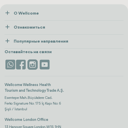
О Wellcome
О нас
Ознакомиться
Пресса
Здоровье
Ресурсы и политика
Популярные направления
Wellness
посмотреть все
Карьера
Турция
Размещение
Оставайтесь на связи
Безопасность
Antalya
Достопримечательности
Контакты
Istanbul
Отзывы
Life Platform
Wellcome Wellness Health
Tourism and Technology Trade A.Ş.
Esentepe Mah. Büyükdere Cad.
Ferko Signature No: 175 İç Kapı No: 6
Şişli / İstanbul
Wellcome London Office
13 Hanover Square London, W1S 1HN