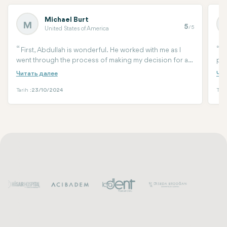
Michael Burt
M
5
/5
United States of America
First, Abdullah is wonderful. He worked with me as I
T
went through the process of making my decision for a
pro
full mouth all on 6 treatment. The results are beyond all
aun
expectations. I live on the west coast of the USA so it
suf
was quite a trip and worth it. Dr. Ziya Seferli is amazing,
her
Tarih :
23/10/2024
Tari
my teeth look so natural. A very kind and talented
rea
dentist.
and
of 
And
rea
and
mum
roo
ing
Lon
Tha