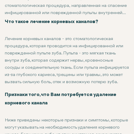
стоматологическая процедура, направленная на спасение
инфицированной или поврежденной пульпы внутренней
части зуба от удаления. Многие считают, что это
Что такое лечение корневых каналов?
болезненно, но современное лечение корневых каналов
может быть относительно комфортным и удивительно
Лечение корневых каналов - это стоматологическая
эффективным. В этой статье рассказывается о том, что
процедура, которая проводится на инфицированной или
такое лечение корневых каналов, когда оно необходимо,
поврежденной пульпе зуба. Пульпа - это мягкая ткань
как работает процедура и какие преимущества дает этот
внутри зуба, которая содержит нервы, кровеносные
процесс для поддержания здоровья ваших зубов.
сосуды и соединительную ткань. Если пульпа инфицируется
из-за глубокого кариеса, трещины или травмы, это может
вызвать сильную боль, отек и возможную потерю зуба.
В процессе лечения стоматолог удаляет инфицированную или 
Признаки того, что Вам потребуется удаление
корневого канала
Ниже приведены некоторые признаки и симптомы, которые
могут указывать на необходимость удаления корневого