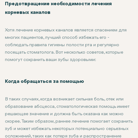
Перелом зуба: После лечения зуб становится слабым и может
Предотвращение необходимости лечения
Боль или чувствительность: Некоторые пациенты могут испыт
корневых каналов
Хотя лечение корневых каналов является спасением для
многих пациентов, лучший способ избежать его -
соблюдать правила гигиены полости рта и регулярно
посещать стоматолога. Вот несколько советов, которые
помогут сохранить ваши зубы здоровыми:
Не забывайте чистить зубы щеткой и зубной нитью: это очень
Регулярно посещайте стоматолога: регулярные осмотры помо
Когда обращаться за помощью
Избегайте скрежета зубами: Если вы скрежещете зубами, сп
Защитите свои зубы: Если вы занимаетесь спортом или ведет
В таких случаях, когда возникает сильная боль, отек или
образование абсцесса, стоматологическая помощь имеет
решающее значение и должна быть оказана как можно
скорее. Таким образом, раннее лечение помогает сохранить
зуб и может избежать некоторых потенциально серьезных
осложнений, таких как потеря зуба и распространение