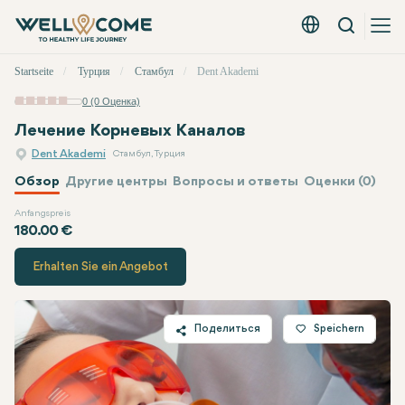
Вызов
Русский - EUR
Быстрое
Startseite
Турция
Стамбул
Dent Akademi
меню
0 (0 Оценка)
Лечение Корневых Каналов
Dent Akademi
Стамбул, Турция
Обзор
Другие центры
Вопросы и ответы
Оценки (0)
Anfangspreis
Dent Akademi
Цена
180.00 €
Erhalten Sie ein Angebot
Поделиться
Speichern
Twitter
Facebook