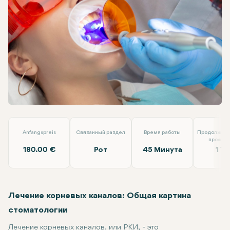
Linkedin
WhatsApp
Telegram
Электронная почта
Лечение Корневых Каналов
Dent Akademi
Anfangspreis
Связанный раздел
Время работы
Продолжите
прожив
180.00 €
Рот
45 Минута
1 Ta
Лечение корневых каналов: Общая картина
стоматологии
Лечение корневых каналов, или РКИ, - это