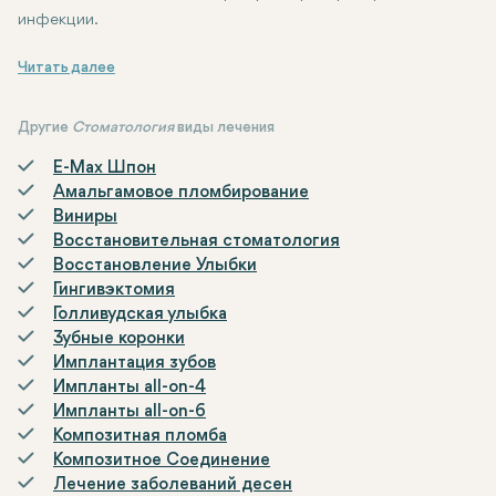
инфекции.
Вывод
Лечение корневых каналов очень эффективно и сохраняет зу
Другие
Стоматология
виды лечения
E-Max Шпон
Амальгамовое пломбирование
Виниры
Восстановительная стоматология
Восстановление Улыбки
Гингивэктомия
Голливудская улыбка
Зубные коронки
Имплантация зубов
Импланты all-on-4
Импланты all-on-6
Композитная пломба
Композитное Соединение
Лечение заболеваний десен