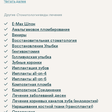
применяется в случаях, сопровождающихся такими
симптомами, как зубная боль, чувствительность зубов,
отек и инфекция. Лечение корневых каналов включает в
Другие
Стоматология
виды лечения
себя удаление воспаленной или поврежденной ткани
E-Max Шпон
внутри зуба, а затем очистку, придание формы,
Амальгамовое пломбирование
дезинфекцию и заполнение пустой полости. Этот процесс
Виниры
заполняет корневые каналы зуба, сохраняя его
Восстановительная стоматология
целостность и помогая избавиться от боли или инфекции.
Восстановление Улыбки
Гингивэктомия
Голливудская улыбка
Зубные коронки
Имплантация зубов
Импланты all-on-4
Импланты all-on-6
Композитная пломба
Композитное Соединение
Лечение заболеваний десен
Лечение корневых каналов зуба (эндодонтия)
Наращивание костной ткани (трансплантат)