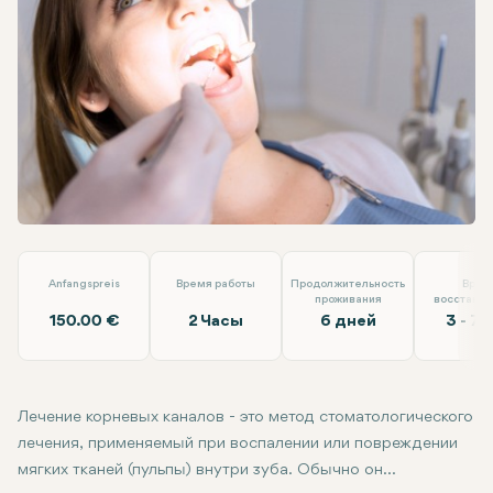
Linkedin
WhatsApp
Telegram
Электронная почта
Лечение корневых каналов
Loyal Dental Taksim
Anfangspreis
Время работы
Продолжительность
Врем
проживания
восстанов
150.00 €
2 Часы
6 дней
3 - 7 
Лечение корневых каналов - это метод стоматологического
лечения, применяемый при воспалении или повреждении
мягких тканей (пульпы) внутри зуба. Обычно он