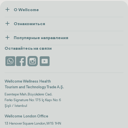
О Wellcome
О нас
Ознакомиться
Пресса
Здоровье
Ресурсы и политика
Популярные направления
Wellness
посмотреть все
Карьера
Турция
Размещение
Оставайтесь на связи
Безопасность
Antalya
Достопримечательности
Контакты
Istanbul
Отзывы
Life Platform
Wellcome Wellness Health
Tourism and Technology Trade A.Ş.
Esentepe Mah. Büyükdere Cad.
Ferko Signature No: 175 İç Kapı No: 6
Şişli / İstanbul
Wellcome London Office
13 Hanover Square London, W1S 1HN