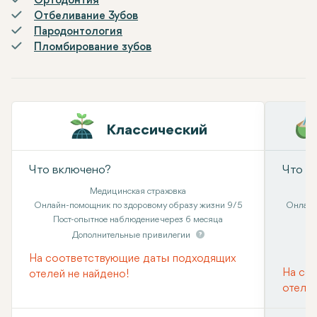
Ортодонтия
Отбеливание Зубов
Пародонтология
Пломбирование зубов
Классический
Что включено?
Что в
Медицинская страховка
Онлайн-помощник по здоровому образу жизни 9/5
Онлайн
Пост-опытное наблюдение через 6 месяца
Дополнительные привилегии
На соответствующие даты подходящих
На со
отелей не найдено!
отелей