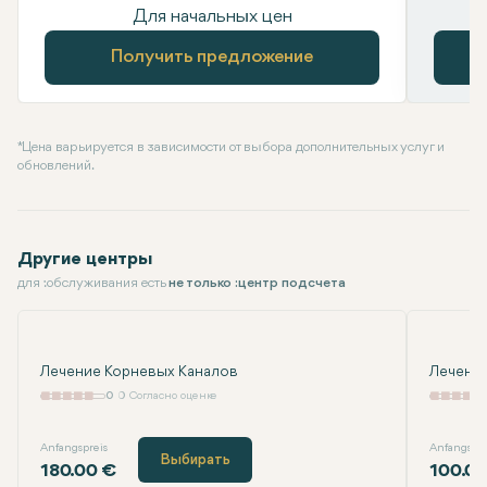
Для начальных цен
Получить предложение
* Цена варьируется в зависимости от выбора дополнительных услуг и
обновлений.
Другие центры
для :обслуживания есть
не только :центр подсчета
Лечение Корневых Каналов
Лечение
0
0 Согласно оценке
Anfangspreis
Anfangspre
Выбирать
180.00 €
100.0