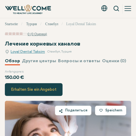
Вызов
Русский - EUR
Быстрое
Startseite
Турция
Стамбул
Loyal Dental Taksim
меню
0 (0 Оценка)
Лечение корневых каналов
Loyal Dental Taksim
Стамбул, Турция
Обзор
Другие центры
Вопросы и ответы
Оценки (0)
Anfangspreis
Loyal Dental Taksim
Цена
150.00 €
Erhalten Sie ein Angebot
Поделиться
Speichern
Twitter
Facebook