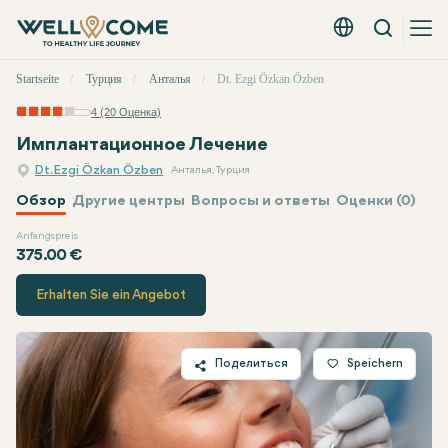
Вызов
Русский - EUR
Быстрое
Startseite
Турция
Анталья
Dt. Ezgi Özkan Özben
меню
4 (20 Оценка)
Имплантационное Лечение
Dt. Ezgi Özkan Özben
Анталья, Турция
Обзор
Другие центры
Вопросы и ответы
Оценки (0)
Anfangspreis
Dt. Ezgi Özkan Özben
Цена
375.00 €
Erhalten Sie ein Angebot
Поделиться
Speichern
Twitter
Facebook