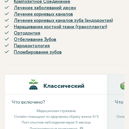
Композитное Соединение
Лечение заболеваний десен
Лечение корневых каналов
Лечение корневых каналов зуба (эндодонтия)
Наращивание костной ткани (трансплантат)
Ортодонтия
Отбеливание Зубов
Пародонтология
Пломбирование зубов
Классический
Что включено?
Что в
Медицинская страховка
Онлайн-помощник по здоровому образу жизни 9/5
Онлайн
Пост-опытное наблюдение через 6 месяца
Дополнительные привилегии