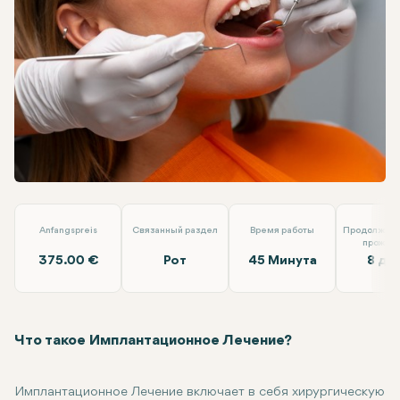
Linkedin
WhatsApp
Telegram
Электронная почта
Имплантационное Лечение
Dt. Ezgi Özkan Özben
Anfangspreis
Связанный раздел
Время работы
Продолжите
прожив
375.00 €
Рот
45 Минута
8 дн
Что такое Имплантационное Лечение?
Имплантационное Лечение включает в себя хирургическую