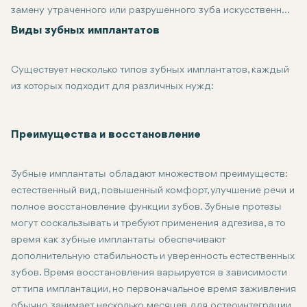
замену утраченного или разрушенного зуба искусственным
имплантатом. Зубной имплантат - это небольшая титановая
Виды зубных имплантатов
вставка, устанавливаемая в челюстную кость, которая
служит корнем для замещающего зуба, моста или зубного
Существует несколько типов зубных имплантатов, каждый
протеза. Со временем, благодаря процессу, называемому
из которых подходит для различных нужд:
остеоинтеграцией, кость интегрируется в имплантат,
обеспечивая стабильную и долговременную основу для
Эндостальные имплантаты: это наиболее распространенный т
восстановительной стоматологии. Это лучшее лечение для
Поднадкостничные имплантаты: они устанавливаются под дес
Преимущества и восстановление
пациентов, которые потеряли зубы из-за травм, кариеса
Скуловые имплантаты: Используются, когда кость верхней че
или других факторов и которым требуется
Зубные имплантаты обладают множеством преимуществ:
долговременное, естественное решение проблемы.
естественный вид, повышенный комфорт, улучшение речи и
полное восстановление функции зубов. Зубные протезы
могут соскальзывать и требуют применения адгезива, в то
время как зубные имплантаты обеспечивают
дополнительную стабильность и уверенность естественных
зубов. Время восстановления варьируется в зависимости
от типа имплантации, но первоначальное время заживления
обычно занимает несколько месяцев для остеоинтеграции.