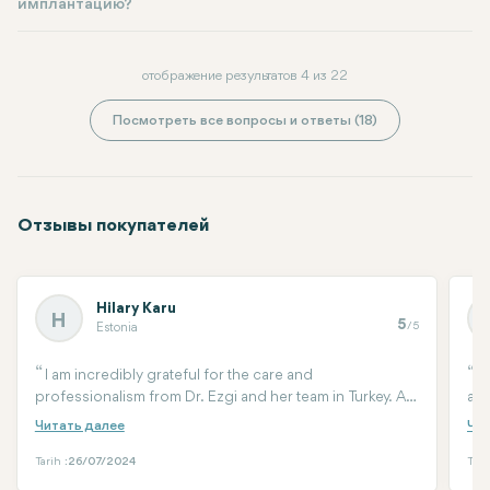
имплантацию?
отображение результатов 4 из 22
Посмотреть все вопросы и ответы (18)
Отзывы покупателей
Hilary Karu
H
5
/5
Estonia
I am incredibly grateful for the care and
M
professionalism from Dr. Ezgi and her team in Turkey. As
abo
an Estonian woman, I was initially terrified to travel
and
abroad for dental treatment, but my teeth needed
cro
immediate treatment and the waiting time in my home
til
Tarih :
26/07/2024
Tari
country was too long.From the start, Dr. Ezgi and her
the