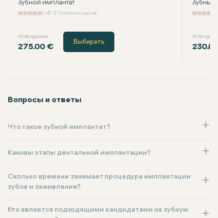
Зубной имплантат
Зубные 
0
0 Согласно оценке
Anfangspreis
Anfangspre
Выбирать
275.00 €
230.0
Вопросы и ответы
Что такое зубной имплантат?
Каковы этапы дентальной имплантации?
Сколько времени занимает процедура имплантации
зубов и заживление?
Кто является подходящими кандидатами на зубную