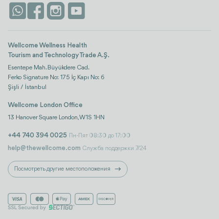
Достопримечательности
Контакты
Istanbul
Отзывы
Life Platform
Wellcome Wellness Health
Tourism and Technology Trade A.Ş.
Esentepe Mah. Büyükdere Cad.
Ferko Signature No: 175 İç Kapı No: 6
Şişli / İstanbul
Wellcome London Office
13 Hanover Square London, W1S 1HN
+44 740 394 0025
Пн-Пят 08:30 до 17:00
help@thewellcome.com
Служба поддержки 7/24
Посмотреть другие местоположения