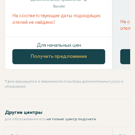
Transfer
На соответствующие даты подходящих
На со
отелей не найдено!
отелей
Для начальных цен
Получить предложение
* Цена варьируется в зависимости от выбора дополнительных услуг и
обновлений.
Другие центры
для :обслуживания есть
не только :центр подсчета