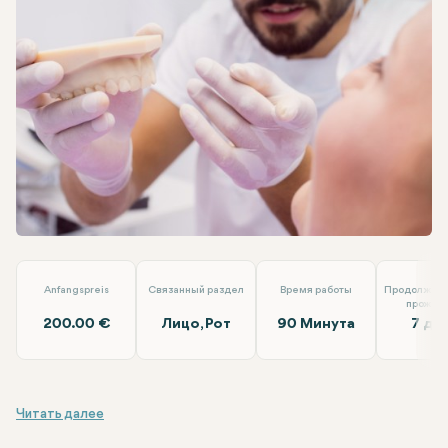
Facebook
Linkedin
WhatsApp
Telegram
Электронная почта
Имплант коронка Emax
Loyal Dental Taksim
Anfangspreis
Связанный раздел
Время работы
Продолжите
прожив
200.00 €
Лицо, Рот
90 Минута
7 дн