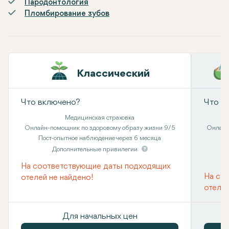
Пародонтология
Пломбирование зубов
Классический
Что включено?
Что в
Медицинская страховка
Онлайн-помощник по здоровому образу жизни 9/5
Онлайн
Пост-опытное наблюдение через 6 месяца
Дополнительные привилегии
На соответствующие даты подходящих
На со
отелей не найдено!
отелей
Для начальных цен