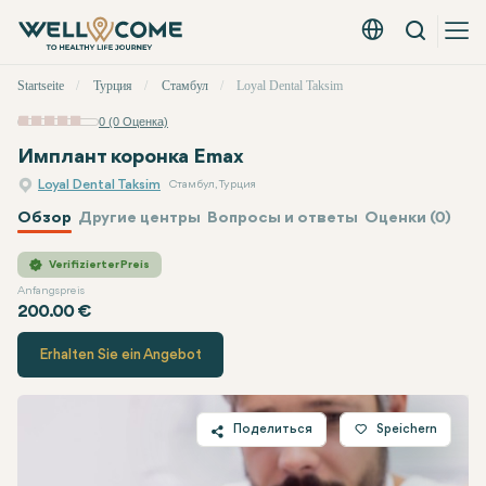
Вызов
Русский - EUR
Быстрое
Startseite
Турция
Стамбул
Loyal Dental Taksim
меню
0 (0 Оценка)
Имплант коронка Emax
Loyal Dental Taksim
Стамбул, Турция
Обзор
Другие центры
Вопросы и ответы
Оценки (0)
Loyal Dental Taksim
Цена
Verifizierter Preis
Anfangspreis
200.00 €
Erhalten Sie ein Angebot
Поделиться
Speichern
Twitter