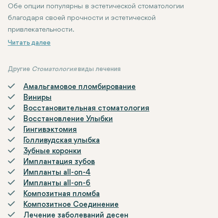
Обе опции популярны в эстетической стоматологии
благодаря своей прочности и эстетической
привлекательности.
Другие
Стоматология
виды лечения
Амальгамовое пломбирование
Виниры
Восстановительная стоматология
Восстановление Улыбки
Гингивэктомия
Голливудская улыбка
Зубные коронки
Имплантация зубов
Импланты all-on-4
Импланты all-on-6
Композитная пломба
Композитное Соединение
Лечение заболеваний десен