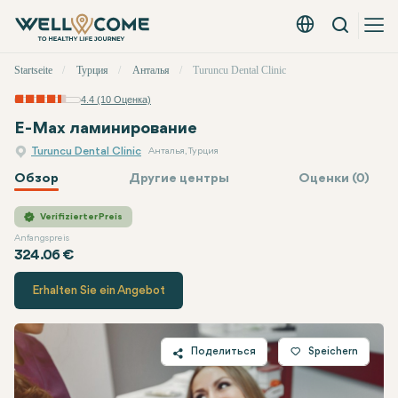
Вызов
Русский - EUR
Быстрое
Startseite
Турция
Анталья
Turuncu Dental Clinic
меню
4.4 (10 Оценка)
E-Max ламинирование
Turuncu Dental Clinic
Анталья, Турция
Обзор
Другие центры
Оценки (0)
Turuncu Dental Clinic
Цена
Verifizierter Preis
Anfangspreis
324.06 €
Erhalten Sie ein Angebot
Поделиться
Speichern
Twitter