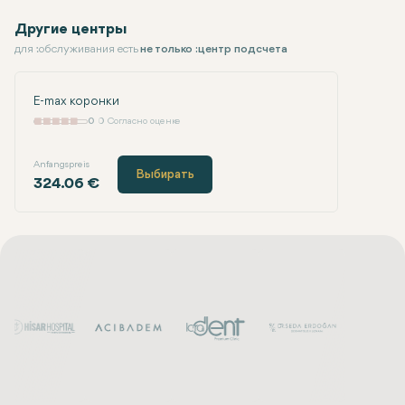
Другие центры
для :обслуживания есть
не только :центр подсчета
E-max коронки
0
0 Согласно оценке
Anfangspreis
Выбирать
324.06 €