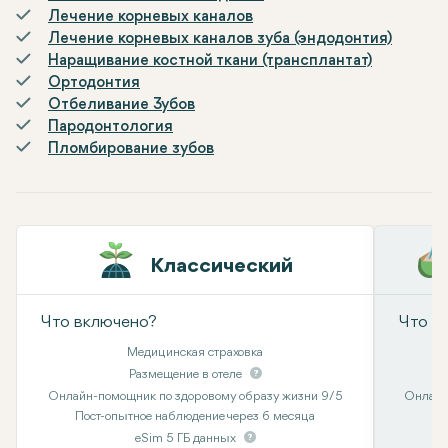
Лечение корневых каналов
Лечение корневых каналов зуба (эндодонтия)
Наращивание костной ткани (трансплантат)
Ортодонтия
Отбеливание Зубов
Пародонтология
Пломбирование зубов
Классический
Что включено?
Что в
Медицинская страховка
Размещение в отеле
Онлайн-помощник по здоровому образу жизни 9/5
Онлайн
Пост-опытное наблюдение через 6 месяца
eSim 5 ГБ данных