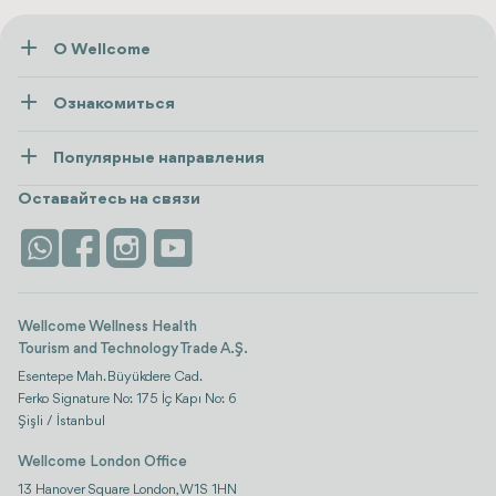
О Wellcome
О нас
Ознакомиться
Пресса
Здоровье
Ресурсы и политика
Популярные направления
Wellness
посмотреть все
Карьера
Турция
Размещение
Оставайтесь на связи
Безопасность
Antalya
Достопримечательности
Контакты
Istanbul
Отзывы
Life Platform
Wellcome Wellness Health
Tourism and Technology Trade A.Ş.
Esentepe Mah. Büyükdere Cad.
Ferko Signature No: 175 İç Kapı No: 6
Şişli / İstanbul
Wellcome London Office
13 Hanover Square London, W1S 1HN