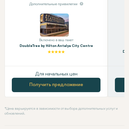
Дополнительные привилегии
Включено в ваш пакет
DoubleTree by Hilton Antalya City Centre
Dou
Для начальных цен
Получить предложение
* Цена варьируется в зависимости от выбора дополнительных услуг и
обновлений.