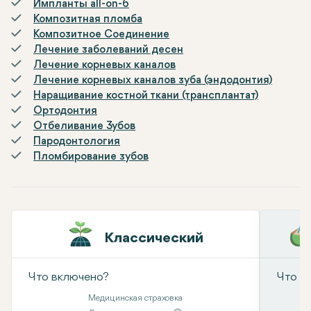
Импланты all-on-6
Композитная пломба
Композитное Соединение
Лечение заболеваний десен
Лечение корневых каналов
Лечение корневых каналов зуба (эндодонтия)
Наращивание костной ткани (трансплантат)
Ортодонтия
Отбеливание Зубов
Пародонтология
Пломбирование зубов
Классический
Что включено?
Что в
Медицинская страховка