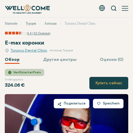
Вызов
Русский - EUR
Быстрое
Startseite
Турция
Анталья
Turuncu Dental Clinic
меню
4.4 (10 Оценка)
E-max коронки
Turuncu Dental Clinic
Анталья, Турция
Обзор
Другие центры
Оценки (0)
Turuncu Dental Clinic
Цена
Verifizierter Preis
Anfangspreis
Купить сейчас
324.06 €
Поделиться
Speichern
Twitter
Facebook