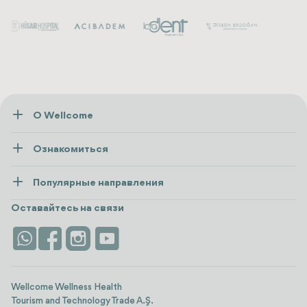
О Wellcome
О нас
Ознакомиться
Пресса
Здоровье
Ресурсы и политика
Популярные направления
Wellness
посмотреть все
Карьера
Турция
Размещение
Оставайтесь на связи
Безопасность
Antalya
Достопримечательности
Контакты
Istanbul
Отзывы
Life Platform
Wellcome Wellness Health
Tourism and Technology Trade A.Ş.