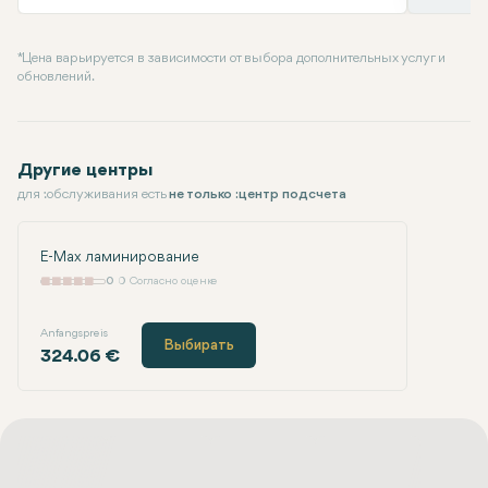
* Цена варьируется в зависимости от выбора дополнительных услуг и
обновлений.
Другие центры
для :обслуживания есть
не только :центр подсчета
E-Max ламинирование
0
0 Согласно оценке
Anfangspreis
Выбирать
324.06 €