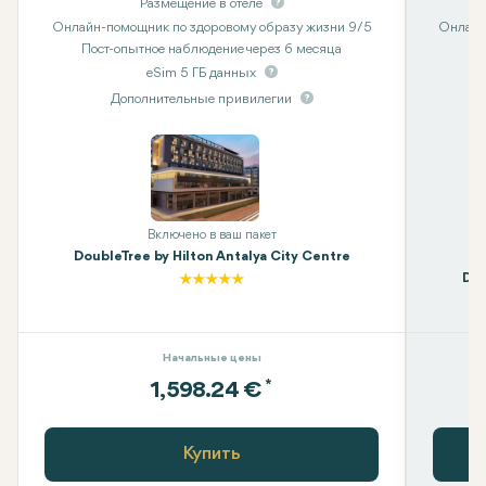
Размещение в отеле
Онлайн-помощник по здоровому образу жизни 9/5
Онлайн
Пост-опытное наблюдение через 6 месяца
eSim 5 ГБ данных
Дополнительные привилегии
Включено в ваш пакет
DoubleTree by Hilton Antalya City Centre
Dou
Начальные цены
*
1,598.24 €
Купить