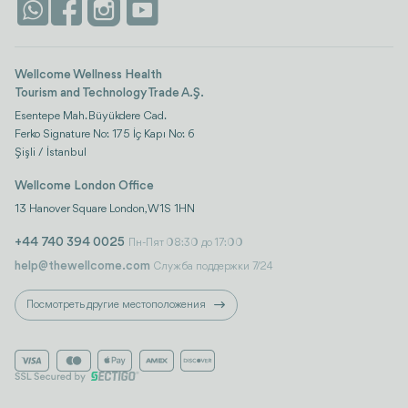
Контакты
Istanbul
Отзывы
Life Platform
Wellcome Wellness Health
Tourism and Technology Trade A.Ş.
Esentepe Mah. Büyükdere Cad.
Ferko Signature No: 175 İç Kapı No: 6
Şişli / İstanbul
Wellcome London Office
13 Hanover Square London, W1S 1HN
+44 740 394 0025
Пн-Пят 08:30 до 17:00
help@thewellcome.com
Служба поддержки 7/24
Посмотреть другие местоположения