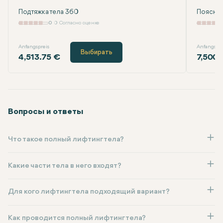
Подтяжка тела 360
Поясна
0
0 Согласно оценке
Anfangspreis
Anfangspre
Выбирать
4,513.75 €
7,500.
Вопросы и ответы
Что такое полный лифтинг тела?
Какие части тела в него входят?
Для кого лифтинг тела подходящий вариант?
Как проводится полный лифтинг тела?