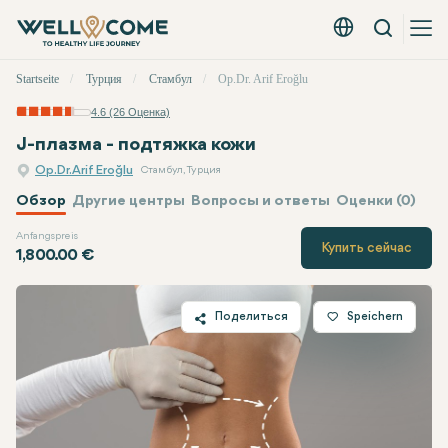
Вызов
Русский - EUR
Быстрое
Startseite
Турция
Стамбул
Op.Dr. Arif Eroğlu
меню
4.6 (26 Оценка)
J-плазма - подтяжка кожи
Op.Dr. Arif Eroğlu
Стамбул, Турция
Обзор
Другие центры
Вопросы и ответы
Оценки (0)
Anfangspreis
Op.Dr. Arif Eroğlu
Цена
Купить сейчас
1,800.00 €
Поделиться
Speichern
Twitter
Facebook
Linkedin