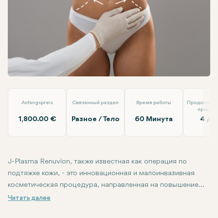
WhatsApp
Telegram
Электронная почта
J-плазма - подтяжка кожи
Op.Dr. Arif Eroğlu
Anfangspreis
Связанный раздел
Время работы
Продолжите
прожив
1,800.00 €
Разное / Тело
60 Минута
4 дн
J-Plasma Renuvion, также известная как операция по
подтяжке кожи, - это инновационная и малоинвазивная
косметическая процедура, направленная на повышение
упругости кожи и улучшение общего внешнего вида.
Методика включает в себя использование комбинации