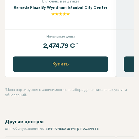
Включено в ваш пакет
Ramada Plaza By Wyndham Istanbul City Center
Начальные цены
*
2,474.79 €
Купить
* Цена варьируется в зависимости от выбора дополнительных услуг и
обновлений.
Другие центры
для :обслуживания есть
не только :центр подсчета