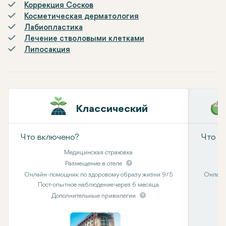
Коррекция Сосков
Косметическая дерматология
Лабиопластика
Лечение стволовыми клетками
Липосакция
Классический
Что включено?
Что в
Медицинская страховка
Размещение в отеле
Онлайн-помощник по здоровому образу жизни 9/5
Онлайн
Пост-опытное наблюдение через 6 месяца
Дополнительные привилегии