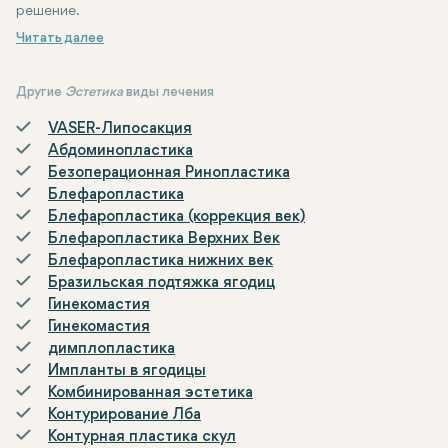
решение.
Другие
Эстетика
виды лечения
VASER-Липосакция
Абдоминопластика
Безоперационная Ринопластика
Блефаропластика
Блефаропластика (коррекция век)
Блефаропластика Верхних Век
Блефаропластика нижних век
Бразильская подтяжка ягодиц
Гинекомастия
Гинекомастия
димплопластика
Импланты в ягодицы
Комбинированная эстетика
Контурирование Лба
Контурная пластика скул