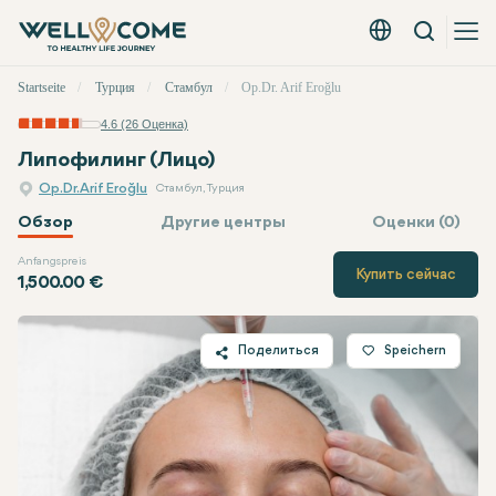
Вызов
Русский - EUR
Быстрое
Startseite
Турция
Стамбул
Op.Dr. Arif Eroğlu
меню
4.6 (26 Оценка)
Липофилинг (Лицо)
Op.Dr. Arif Eroğlu
Стамбул, Турция
Обзор
Другие центры
Оценки (0)
Anfangspreis
Op.Dr. Arif Eroğlu
Цена
Купить сейчас
1,500.00 €
Поделиться
Speichern
Twitter
Facebook
Linkedin