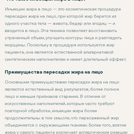
себя сбор жира из одной части тела и инъекцию его в
Инъекции жира в лицо — это косметическая процедура
области лица для достижения более естественного и
пересадки жира на лицо, при которой жир берется из
молодого вида. С развитием косметической хирургии
одного участка тела — живота, бедер или ягодиц — и
инъекции жира становятся все более привлекательной
вводится в лицо. Эта техника позволяет восстановить
альтернативой традиционным наполнителям.
утраченный объем, улучшить контуры лица и разгладить
морщины. Поскольку в процедуре используется жир
пациента, она является естественной альтернативой
синтетическим наполнителям и имеет длительный эффект.
Преимущества пересадки жира на лицо
Основными преимуществами пересадки жира на лицо
являются естественный вид результатов, более полное
лицо и меньше признаков старения. В отличие от
искусственных наполнителей, которые часто требуют
повторной обработки, инъекции жира более
продолжительны в том смысле, что пересаженный жир
объединяется с окружающими тканями. Более того, взятие
жира у самого пациента исключает аллергические реакции