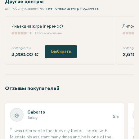
Другие центры
для :обслуживания есть
не только :центр подсчета
Инъекция жира (перенос)
Липофи
0
0 Согласно оценке
Anfangspreis
Anfangspre
Выбирать
3,200.00 €
2,615.
Отзывы покупателей
Gaborto
G
5
/5
Turkey
I was refereed to the dr by my friend. I spoke with
I
Mustafa his assistant many times and he is one of the
eye