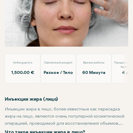
WhatsApp
Telegram
Электронная почта
Липофилинг (Лицо)
Op.Dr. Arif Eroğlu
Anfangspreis
Связанный раздел
Время работы
Продолжите
прожив
1,500.00 €
Разное / Тело
60 Минута
4 дн
Инъекции жира (лицо)
Инъекции жира в лицо, более известные как пересадка
жира на лицо, являются очень популярной косметической
операцией, проводимой для восстановления объемов,
удаления морщин и контурирования лица. Она включает в
Небольшие детали процедуры инъекции жира в лицо могут по
Независимо от того, изучаете ли вы инъекции жира в лицо и
Что такое инъекции жира в лицо?