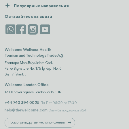
Ресурсы и политика
Популярные направления
Wellness
посмотреть все
Карьера
Турция
Размещение
Оставайтесь на связи
Безопасность
Antalya
Достопримечательности
Контакты
Istanbul
Отзывы
Life Platform
Wellcome Wellness Health
Tourism and Technology Trade A.Ş.
Esentepe Mah. Büyükdere Cad.
Ferko Signature No: 175 İç Kapı No: 6
Şişli / İstanbul
Wellcome London Office
13 Hanover Square London, W1S 1HN
+44 740 394 0025
Пн-Пят 08:30 до 17:00
help@thewellcome.com
Служба поддержки 7/24
Посмотреть другие местоположения