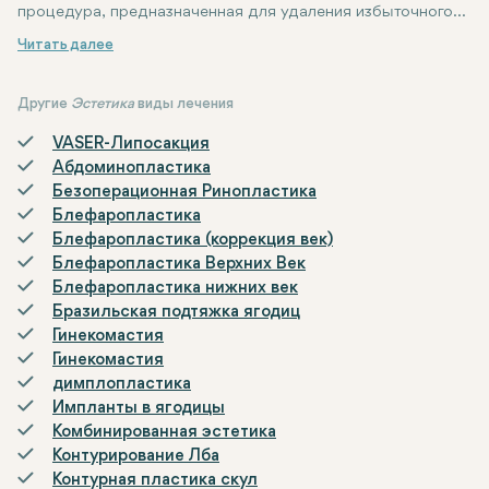
процедура, предназначенная для удаления избыточного
жира под подбородком и вдоль линии челюсти. Она
Вот основные этапы процедуры:
Консультация
Анестезия
Разрезы
Удаление жира
Восстановление
Результаты
: Маленькие разрезы делаются под подбородком или
: Процедура обычно проводится под местной анест
: Окончательные результаты становятся видны чере
: Перед процедурой вы встречаетесь с косметич
: Тонкая трубка, называемая канюлей, вставля
: После процедуры вы можете испытывать от
направлена на улучшение внешнего вида области шеи,
создавая более четкий и молодой контур.
Другие
Эстетика
виды лечения
VASER-Липосакция
Абдоминопластика
Безоперационная Ринопластика
Блефаропластика
Блефаропластика (коррекция век)
Блефаропластика Верхних Век
Блефаропластика нижних век
Бразильская подтяжка ягодиц
Гинекомастия
Гинекомастия
димплопластика
Импланты в ягодицы
Комбинированная эстетика
Контурирование Лба
Контурная пластика скул