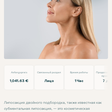
Facebook
Linkedin
WhatsApp
Telegram
Электронная почта
Липосакция двойного подбородка
Dr. Berat Clinic
Anfangspreis
Связанный раздел
Время работы
Продолжите
прожив
1,041.63 €
Лицо
1 Час
7 дн
Липосакция двойного подбородка, также известная как
субментальная липосакция, — это косметическая