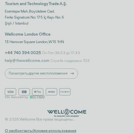
Tourism and Technology Trade A.Ş.
Esentepe Mah. Büyükdere Cad.
Ferko Signature No: 175 İç Kapı No: 6
Şişli / İstanbul
Wellcome London Office
13 Hanover Square London, W1S 1HN
+44 740 394 0025
Пн-Пят 08:30 до 17:00
help@thewellcome.com
Служба поддержки 7/24
Посмотреть другие местоположения
© 2026 Wellcome Все права защищены..
О нас
Контакты
Условия использования