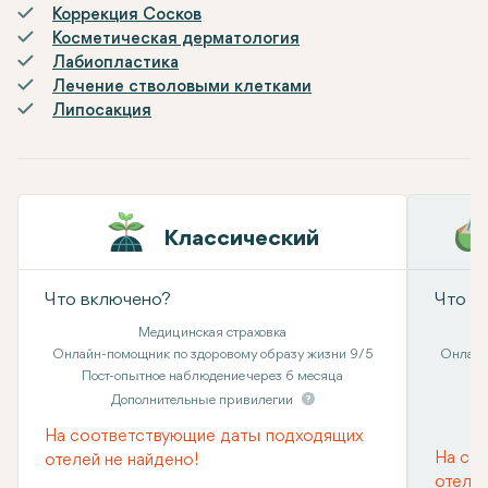
Коррекция Сосков
Косметическая дерматология
Лабиопластика
Лечение стволовыми клетками
Липосакция
Классический
Что включено?
Что в
Медицинская страховка
Онлайн-помощник по здоровому образу жизни 9/5
Онлайн
Пост-опытное наблюдение через 6 месяца
Дополнительные привилегии
На соответствующие даты подходящих
На со
отелей не найдено!
отелей