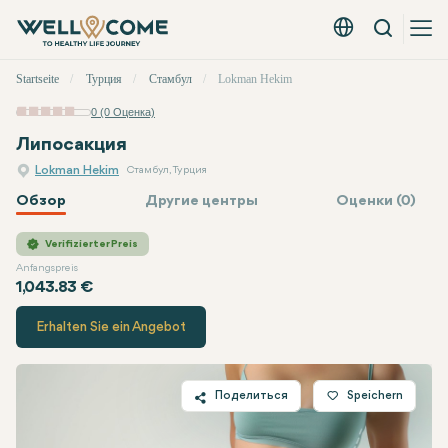
Вызов
Русский - EUR
Быстрое
Startseite
Турция
Стамбул
Lokman Hekim
меню
0 (0 Оценка)
Липосакция
Lokman Hekim
Стамбул, Турция
Обзор
Другие центры
Оценки (0)
Lokman Hekim
Цена
Verifizierter Preis
Anfangspreis
1,043.83 €
Erhalten Sie ein Angebot
Поделиться
Speichern
Twitter