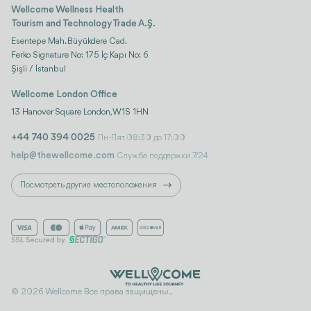
Wellcome Wellness Health
Tourism and Technology Trade A.Ş.
Esentepe Mah. Büyükdere Cad.
Ferko Signature No: 175 İç Kapı No: 6
Şişli / İstanbul
Wellcome London Office
13 Hanover Square London, W1S 1HN
+44 740 394 0025
Пн-Пят 08:30 до 17:00
help@thewellcome.com
Служба поддержки 7/24
Посмотреть другие местоположения
© 2026 Wellcome Все права защищены..