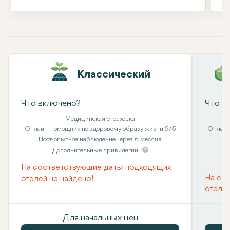
Классический
Что включено?
Что в
Медицинская страховка
Онлайн-помощник по здоровому образу жизни 9/5
Онлайн
Пост-опытное наблюдение через 6 месяца
Дополнительные привилегии
На соответствующие даты подходящих
На со
отелей не найдено!
отелей
Для начальных цен