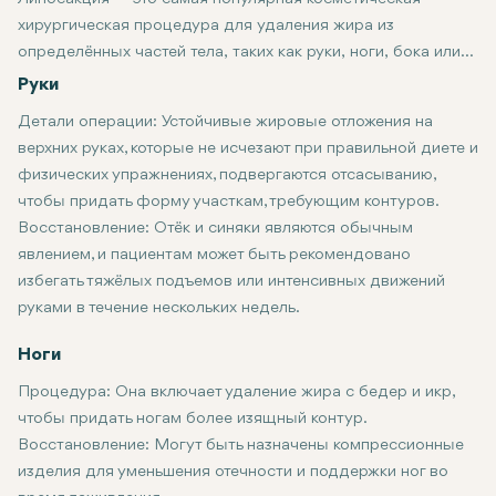
хирургическая процедура для удаления жира из
определённых частей тела, таких как руки, ноги, бока или
фланки, а также спина и живот. Представляем краткий
Руки
обзор того, чего следует ожидать от каждой из них:
Детали операции:
Устойчивые жировые отложения на
верхних руках, которые не исчезают при правильной диете и
физических упражнениях, подвергаются отсасыванию,
чтобы придать форму участкам, требующим контуров.
Восстановление:
Отёк и синяки являются обычным
явлением, и пациентам может быть рекомендовано
избегать тяжёлых подъемов или интенсивных движений
руками в течение нескольких недель.
Ноги
Процедура:
Она включает удаление жира с бедер и икр,
чтобы придать ногам более изящный контур.
Восстановление:
Могут быть назначены компрессионные
изделия для уменьшения отечности и поддержки ног во