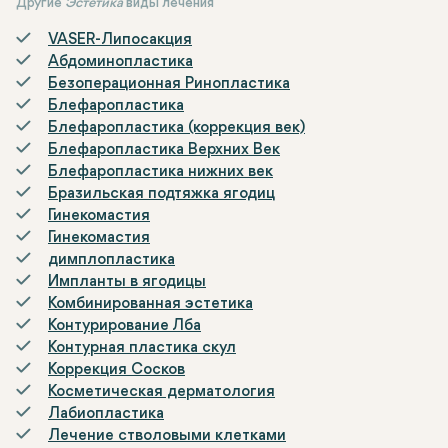
Другие
Эстетика
виды лечения
VASER-Липосакция
Абдоминопластика
Безоперационная Ринопластика
Блефаропластика
Блефаропластика (коррекция век)
Блефаропластика Верхних Век
Блефаропластика нижних век
Бразильская подтяжка ягодиц
Гинекомастия
Гинекомастия
димплопластика
Импланты в ягодицы
Комбинированная эстетика
Контурирование Лба
Контурная пластика скул
Коррекция Сосков
Косметическая дерматология
Лабиопластика
Лечение стволовыми клетками