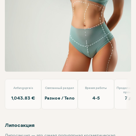
Facebook
Linkedin
WhatsApp
Telegram
Электронная почта
Липосакция
Lokman Hekim
Anfangspreis
Связанный раздел
Время работы
Продолжите
прожив
1,043.83 €
Разное / Тело
4-5
7 дн
Липосакция
Липосакция — это самая популярная косметическая