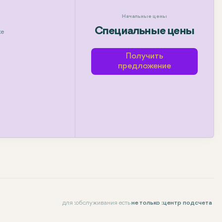
Начальные цены
Специальные цены
te
Получить
предложение
для :обслуживания есть
не только :центр подсчета