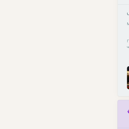
М
П
ч