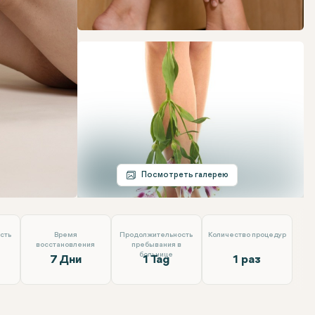
Telegram
Электронная почта
Посмотреть галерею
ğlu
сть
Время
Продолжительность
Количество процедур
восстановления
пребывания в
больнице
7 Дни
1 Tag
1 раз