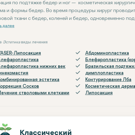
ация по подтяжке бедер и ног — косметическая хирургич
ма и формы бедер. Во время процедуры хирург проводит
ровой ткани с бедер, коленей и бедер, одновременно по
гий вид. Эта операция устраняет нежелательные деформац
ие
Эстетика
виды лечения
VASER-Липосакция
Абдоминопластика
Блефаропластика
Блефаропластика (ко
Блефаропластика нижних век
Бразильская подтяжк
Гинекомастия
димплопластика
Комбинированная эстетика
Контурирование Лба
Коррекция Сосков
Косметическая дерм
Лечение стволовыми клетками
Липосакция
Классический