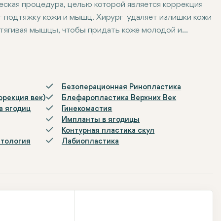
еская процедура, целью которой является коррекция
 подтяжку кожи и мышц. Хирург удаляет излишки кожи
дтягивая мышцы, чтобы придать коже молодой и
ии ног, обеспечивая четкий контур тела.
Безоперационная Ринопластика
ррекция век)
Блефаропластика Верхних Век
а ягодиц
Гинекомастия
Импланты в ягодицы
Контурная пластика скул
атология
Лабиопластика