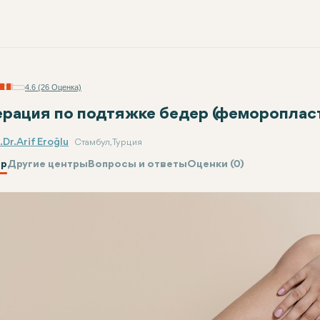
4.6 (26 Оценка)
рация по подтяжке бедер (феморопласт
Dr. Arif Eroğlu
Стамбул, Турция
р
Другие центры
Вопросы и ответы
Оценки (0)