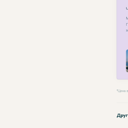
М
П
з
* Цена
Друг