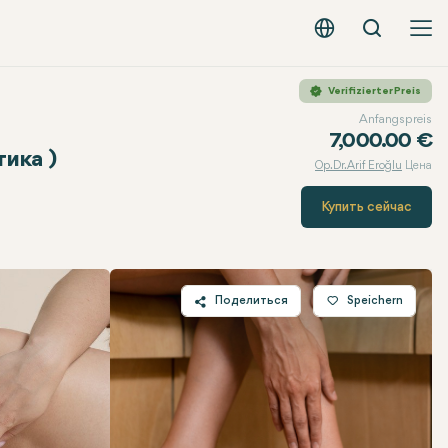
Вызов
Русский - EUR
Verifizierter Preis
Anfangspreis
7,000.00 €
ика )
Op.Dr. Arif Eroğlu
Цена
Купить сейчас
Поделиться
Speichern
Twitter
Facebook
Linkedin
WhatsApp