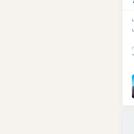
М
П
ч