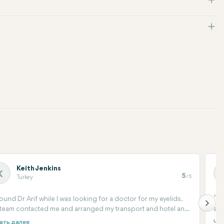
Keith Jenkins
K
5
/5
Turkey
found Dr Arif while I was looking for a doctor for my eyelids.
I 
 team contacted me and arranged my transport and hotel and
ask
ad my surgery 3 days ago. It's currently a bit swollen but I'm
me 