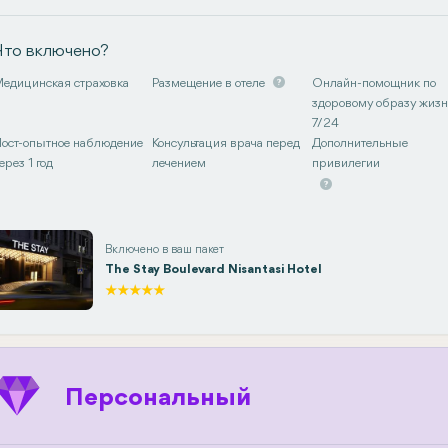
Что включено?
едицинская страховка
Размещение в отеле
Онлайн-помощник по
здоровому образу жиз
7/24
ост-опытное наблюдение
Консультация врача перед
Дополнительные
ерез 1 год
лечением
привилегии
Включено в ваш пакет
The Stay Boulevard Nisantasi Hotel
Персональный