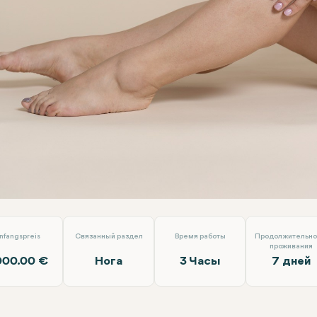
ация по подтяжке бедер (феморопластика )
Op.Dr. Arif Ero
nfangspreis
Связанный раздел
Время работы
Продолжительно
проживания
000.00 €
Нога
3 Часы
7 дней