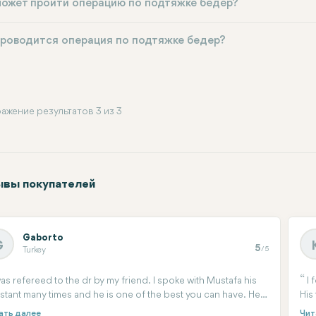
может пройти операцию по подтяжке бедер?
проводится операция по подтяжке бедер?
ажение результатов 3 из 3
вы покупателей
Gaborto
G
5
/5
Turkey
was refereed to the dr by my friend. I spoke with Mustafa his
I 
istant many times and he is one of the best you can have. He
His
ked me through of all the procedure, help me woth arrival the
I h