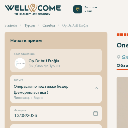
Быстрое
меню
Startseite
Турция
Стамбул
Op.Dr. Arif Eroğlu
Начать прием
Опе
расположение
Op.
Op.Dr. Arif Eroğlu
Обзо
Şişli, Стамбул, Турция
Услуга
Операция по подтяжке бедер
(феморопластика )
Липосакция Бедер
История