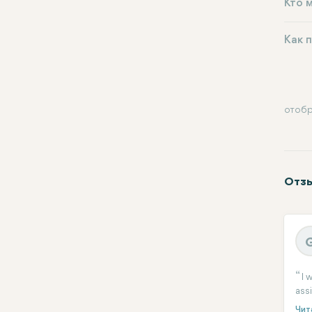
Кто 
Как 
отобр
Отзы
I 
ass
wal