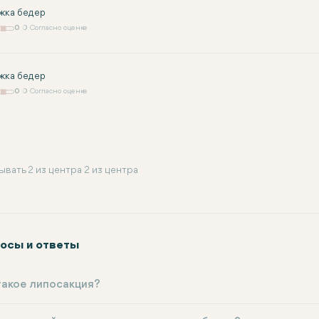
жка бедер
0
0 Согласно оценке
жка бедер
0
0 Согласно оценке
ывать 2 из центра 2 из центра
осы и ответы
такое липосакция?