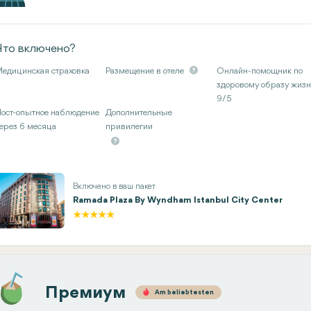
Что включено?
едицинская страховка
Размещение в отеле
Онлайн-помощник по
здоровому образу жиз
9/5
ост-опытное наблюдение
Дополнительные
ерез 6 месяца
привилегии
Включено в ваш пакет
Ramada Plaza By Wyndham Istanbul City Center
Премиум
Am beliebtesten