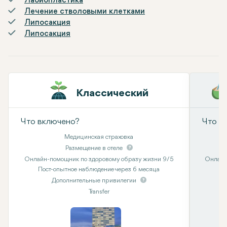
Лабиопластика
Лечение стволовыми клетками
Липосакция
Липосакция
Классический
Что включено?
Что в
Медицинская страховка
Размещение в отеле
Онлайн-помощник по здоровому образу жизни 9/5
Онлайн
Пост-опытное наблюдение через 6 месяца
Дополнительные привилегии
Transfer