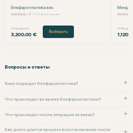
Блефаропластика век
Миндале
0
0 Согласно оценке
Anfangspreis
Anfangspre
Выбирать
3,200.00 €
1,120.
Вопросы и ответы
Кому подходит блефаропластика?
Что происходит во время блефаропластики?
Что происходит после операции на веках?
Как долго длится процесс восстановление после