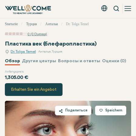
Вызов
Русский - EUR
Быстрое
Startseite
Турция
Анталья
Dr. Tolga Temel
меню
0 (0 Оценка)
Пластика век (блефаропластика)
Dr. Tolga Temel
Анталья, Турция
Обзор
Другие центры
Вопросы и ответы
Оценки (0)
Anfangspreis
Dr. Tolga Temel
Цена
1,305.00 €
Erhalten Sie ein Angebot
Поделиться
Speichern
Twitter
Facebook