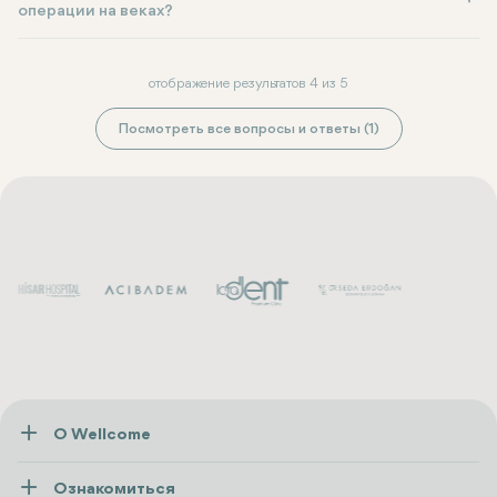
операции на веках?
отображение результатов 4 из 5
Посмотреть все вопросы и ответы (1)
О Wellcome
О нас
Ознакомиться
Пресса