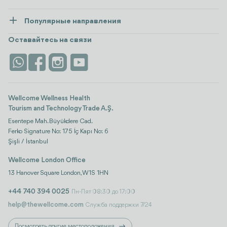
Здоровье
Ресурсы и политика
Популярные направления
Wellness
посмотреть все
Карьера
Турция
Размещение
Оставайтесь на связи
Безопасность
Antalya
Достопримечательности
Контакты
Istanbul
Отзывы
Life Platform
Wellcome Wellness Health
Tourism and Technology Trade A.Ş.
Esentepe Mah. Büyükdere Cad.
Ferko Signature No: 175 İç Kapı No: 6
Şişli / İstanbul
Wellcome London Office
13 Hanover Square London, W1S 1HN
+44 740 394 0025
Пн-Пят 08:30 до 17:00
help@thewellcome.com
Служба поддержки 7/24
Посмотреть другие местоположения