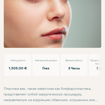
Linkedin
WhatsApp
Telegram
Электронная почта
Пластика век (блефаропластика)
Dr. Tolga Temel
Anfangspreis
Связанный раздел
Время работы
Продолжите
прожив
1,305.00 €
Глаз
2 Часы
7 дн
Пластика век, также известная как блефаропластика,
представляет собой хирургическую процедуру,
направленную на коррекцию обвисших, опущенных или