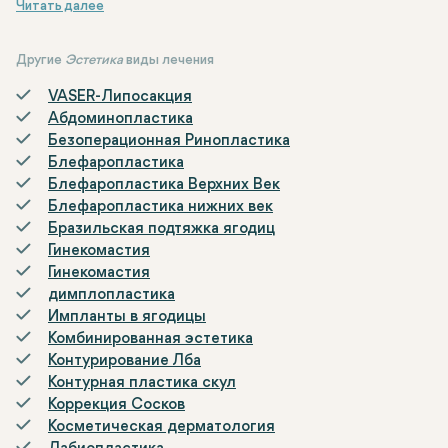
морщинистых верхних или нижних век. Эта операция часто
выбирается людьми с целью решения эстетических
проблем вокруг глаз, вызванных процессом старения, с
Другие
Эстетика
виды лечения
целью достижения более молодого и свежего вида.
VASER-Липосакция
Абдоминопластика
Безоперационная Ринопластика
Блефаропластика
Блефаропластика Верхних Век
Блефаропластика нижних век
Бразильская подтяжка ягодиц
Гинекомастия
Гинекомастия
димплопластика
Импланты в ягодицы
Комбинированная эстетика
Контурирование Лба
Контурная пластика скул
Коррекция Сосков
Косметическая дерматология