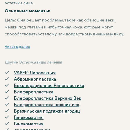
эстетики лица.
Основные моменты:
Цель
: Она решает проблемы, такие как обвисшие веки,
мешки под глазами и избыточная кожа, которые могут
способствовать усталому или возрастному внешнему виду.
Процедура
Восстановление
Результаты
Рекомендации
: Результаты могут быть довольно впечатляющими,
: Хирургия обычно включает удаление избыточной 
: Важно проконсультироваться с квалифициров
: Пациенты могут испытывать отеки и синяки
Другие
Эстетика
виды лечения
VASER-Липосакция
Абдоминопластика
Безоперационная Ринопластика
Блефаропластика
Блефаропластика Верхних Век
Блефаропластика нижних век
Бразильская подтяжка ягодиц
Гинекомастия
Гинекомастия