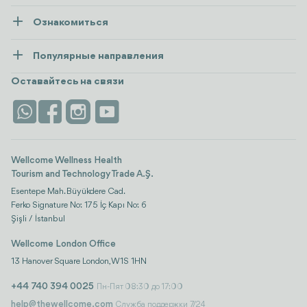
О нас
Ознакомиться
Пресса
Здоровье
Ресурсы и политика
Популярные направления
Wellness
посмотреть все
Карьера
Турция
Размещение
Оставайтесь на связи
Безопасность
Antalya
Достопримечательности
Контакты
Istanbul
Отзывы
Life Platform
Wellcome Wellness Health
Tourism and Technology Trade A.Ş.
Esentepe Mah. Büyükdere Cad.
Ferko Signature No: 175 İç Kapı No: 6
Şişli / İstanbul
Wellcome London Office
13 Hanover Square London, W1S 1HN
+44 740 394 0025
Пн-Пят 08:30 до 17:00
help@thewellcome.com
Служба поддержки 7/24