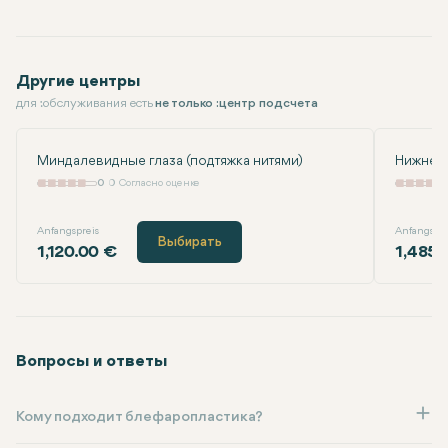
Другие центры
для :обслуживания есть
не только :центр подсчета
Миндалевидные глаза (подтяжка нитями)
Нижнее
0
0 Согласно оценке
Anfangspreis
Anfangspre
Выбирать
1,120.00 €
1,485.
Вопросы и ответы
Кому подходит блефаропластика?