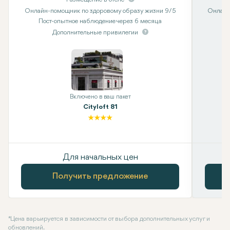
Онлайн-помощник по здоровому образу жизни 9/5
Онлайн
Пост-опытное наблюдение через 6 месяца
Дополнительные привилегии
Включено в ваш пакет
Cityloft 81
Для начальных цен
Получить предложение
* Цена варьируется в зависимости от выбора дополнительных услуг и
обновлений.