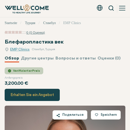
Вызов
Русский - EUR
Быстрое
Startseite
Турция
Стамбул
EMP Clinics
меню
0 (0 Оценка)
Блефаропластика век
EMP Clinics
Стамбул, Турция
Обзор
Другие центры
Вопросы и ответы
Оценки (0)
EMP Clinics
Цена
Verifizierter Preis
Anfangspreis
3,200.00 €
Erhalten Sie ein Angebot
Поделиться
Speichern
Twitter