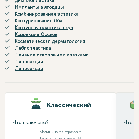
димплопластика
Импланты в ягодицы
Комбинированная эстетика
Контурирование Лба
Контурная пластика скул
Коррекция Сосков
Косметическая дерматология
Лабиопластика
Лечение стволовыми клетками
Липосакция
Липосакция
Классический
Что включено?
Что в
Медицинская страховка
Размещение в отеле