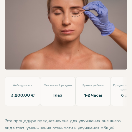
Facebook
Linkedin
WhatsApp
Telegram
Электронная почта
Блефаропластика век
EMP Clinics
Anfangspreis
Связанный раздел
Время работы
Продолжите
прожив
3,200.00 €
Глаз
1-2 Часы
6 дн
Эта процедура предназначена для улучшения внешнего
вида глаз, уменьшения отечности и улучшения общей