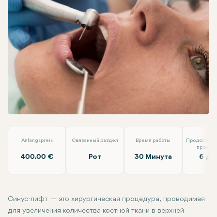
Facebook
Linkedin
WhatsApp
Telegram
Электронная почта
Синус-лифтинг
EMP Clinics
Anfangspreis
Связанный раздел
Время работы
Продолжите
прожив
400.00 €
Рот
30 Минута
6 дн
Синус-лифт
— это хирургическая процедура, проводимая
для увеличения количества костной ткани в верхней