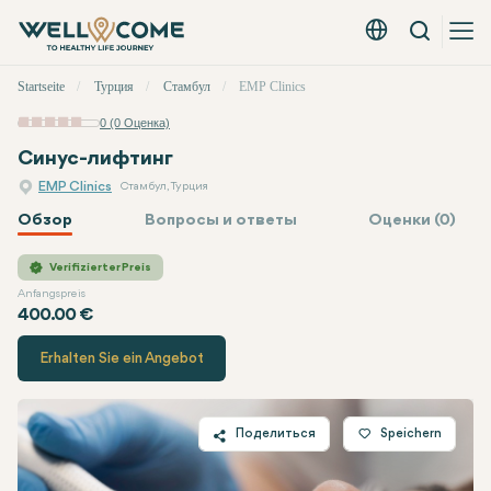
Вызов
Русский - EUR
Быстрое
Startseite
Турция
Стамбул
EMP Clinics
меню
0 (0 Оценка)
Синус-лифтинг
EMP Clinics
Стамбул, Турция
Обзор
Вопросы и ответы
Оценки (0)
EMP Clinics
Цена
Verifizierter Preis
Anfangspreis
400.00 €
Erhalten Sie ein Angebot
Поделиться
Speichern
Twitter