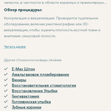
челюсти, в частности в области коренных и премолярных
зубов, чтобы обеспечить возможность установки зубных
Обзор процедуры:
имплантатов. Эта процедура часто необходима, когда
Консультация и визуализация
: Проводится тщательное
высота кости недостаточна из-за различных факторов,
обследование, включая рентгенографию или 3D-
таких как потеря зубов, пародонтоз или естественные
визуализацию, чтобы оценить плотность костной ткани и
анатомические вариации.
анатомию синусовой полости.
Анестезия
Доступ к синусу
Поднятие синусовой мембраны
Костная трансплантация
Закрытие
: Разрез зашивается, и начинается процесс заживле
: Проводится местная анестезия или седатация д
: Стоматолог или челюстно-лицевой хирург де
: В созданное пространство помещае
: Синусовая мембрана осторо
Другие
Стоматология
виды лечения
E-Max Шпон
Амальгамовое пломбирование
Виниры
Восстановительная стоматология
Восстановление Улыбки
Гингивэктомия
Голливудская улыбка
Зубные коронки