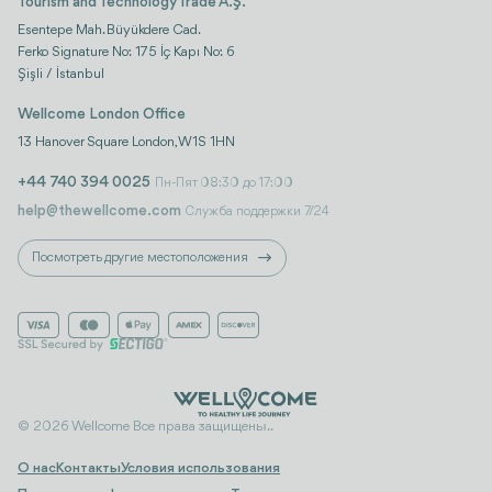
Tourism and Technology Trade A.Ş.
Esentepe Mah. Büyükdere Cad.
Ferko Signature No: 175 İç Kapı No: 6
Şişli / İstanbul
Wellcome London Office
13 Hanover Square London, W1S 1HN
+44 740 394 0025
Пн-Пят 08:30 до 17:00
help@thewellcome.com
Служба поддержки 7/24
Посмотреть другие местоположения
© 2026 Wellcome Все права защищены..
О нас
Контакты
Условия использования