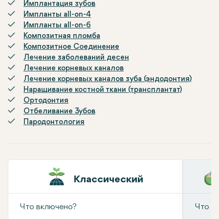
Имплантация зубов
Импланты all-on-4
Импланты all-on-6
Композитная пломба
Композитное Соединение
Лечение заболеваний десен
Лечение корневых каналов
Лечение корневых каналов зуба (эндодонтия)
Наращивание костной ткани (трансплантат)
Ортодонтия
Отбеливание Зубов
Пародонтология
Классический
Что включено?
Что в