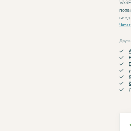
VASE
позв
введ
Осно
Друг