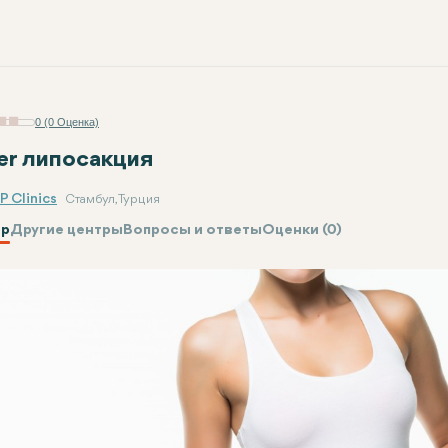
0 (0 Оценка)
er липосакция
P Clinics
Стамбул, Турция
р
Другие центры
Вопросы и ответы
Оценки (0)