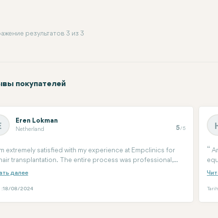
ажение результатов 3 из 3
вы покупателей
Eren Lokman
E
5
/5
Netherland
am extremely satisfied with my experience at Empclinics for
Am
hair transplantation. The entire process was professional,
equ
 the team made sure I felt comfortable and well-informed
tim
ry step of the way. The results have exceeded my
to 
ectations, and I highly recommend Empclinics to anyone
 :
18/08/2024
Tarih
idering a hair transplant!