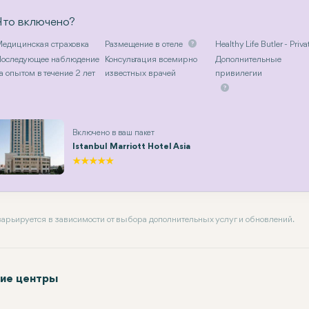
Что включено?
едицинская страховка
Размещение в отеле
Healthy Life Butler - Priva
оследующее наблюдение
Консультация всемирно
Дополнительные
а опытом в течение 2 лет
известных врачей
привилегии
Включено в ваш пакет
Istanbul Marriott Hotel Asia
 варьируется в зависимости от выбора дополнительных услуг и обновлений.
ие центры