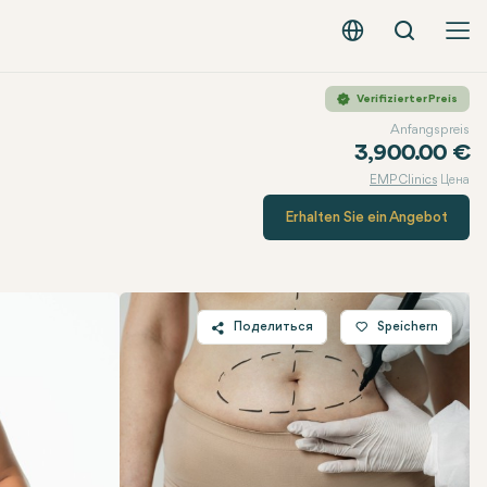
Вызов
Русский - EUR
Verifizierter Preis
Anfangspreis
3,900.00 €
EMP Clinics
Цена
Erhalten Sie ein Angebot
Поделиться
Speichern
Twitter
Facebook
Linkedin
WhatsApp