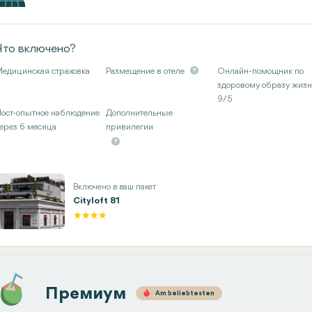
Что включено?
едицинская страховка
Размещение в отеле
Онлайн-помощник по
здоровому образу жиз
9/5
ост-опытное наблюдение
Дополнительные
ерез 6 месяца
привилегии
Включено в ваш пакет
Cityloft 81
Премиум
Am beliebtesten