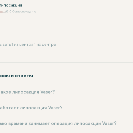
 липосакция
0
0 Согласно оценке
ывать 1 из центра 1 из центра
осы и ответы
такое липосакция Vaser?
работает липосакция Vaser?
ько времени занимает операция липосакции Vaser?