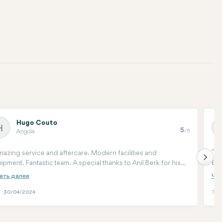
Hugo Couto
H
5
/5
Angola
azing service and aftercare. Modern facilities and
I
ipment. Fantastic team. A special thanks to Anil Berk for his
Eve
e and patience. You cannot be in better hands if you decide
soo
move forward with hair treatment.
wan
the
 :
30/04/2024
Tari
me 