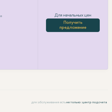
Для начальных цен
te
Получить
предложение
для :обслуживания есть
не только :центр подсчета