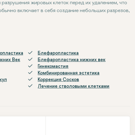
 разрушения жировых клеток перед их удалением, что
обычно включает в себя создание небольших разрезов,
ное время восстановления, уменьшение синяков и меньш
опластика
Блефаропластика
хних Век
Блефаропластика нижних век
Гинекомастия
Комбинированная эстетика
кул
Коррекция Сосков
Лечение стволовыми клетками