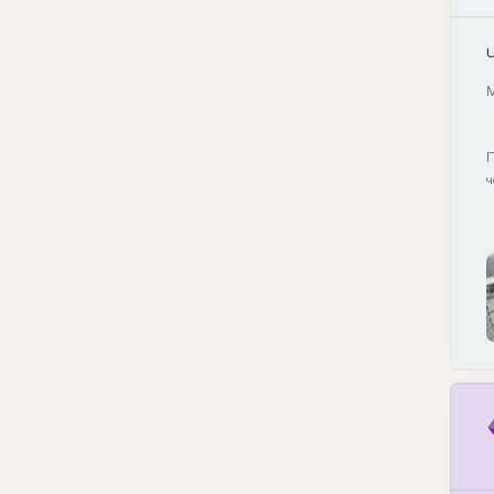
М
П
ч