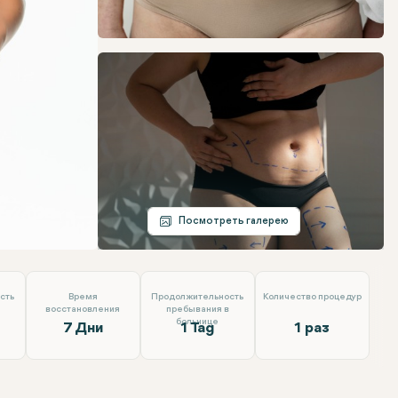
Telegram
Электронная почта
Посмотреть галерею
сть
Время
Продолжительность
Количество процедур
восстановления
пребывания в
больнице
7 Дни
1 Tag
1 раз