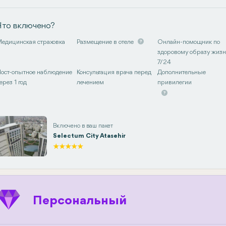
Что включено?
едицинская страховка
Размещение в отеле
Онлайн-помощник по
здоровому образу жиз
7/24
ост-опытное наблюдение
Консультация врача перед
Дополнительные
ерез 1 год
лечением
привилегии
Включено в ваш пакет
Selectum City Atasehir
Персональный