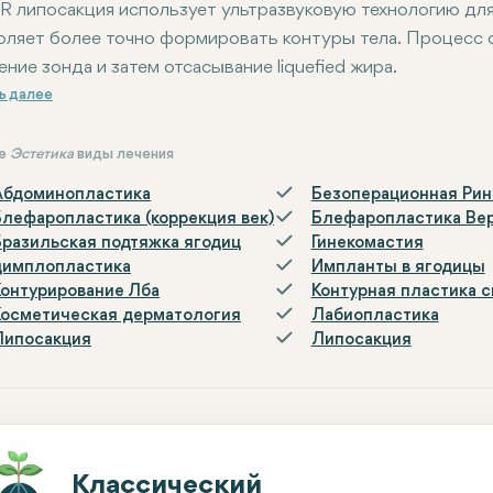
R липосакция использует ультразвуковую технологию для
оляет более точно формировать контуры тела. Процесс 
ение зонда и затем отсасывание liquefied жира.
вные преимущества VASER липосакции включают минималь
ие
Эстетика
виды лечения
Абдоминопластика
Безоперационная Рин
Блефаропластика (коррекция век)
Блефаропластика Вер
Бразильская подтяжка ягодиц
Гинекомастия
димплопластика
Импланты в ягодицы
Контурирование Лба
Контурная пластика с
Косметическая дерматология
Лабиопластика
Липосакция
Липосакция
Классический