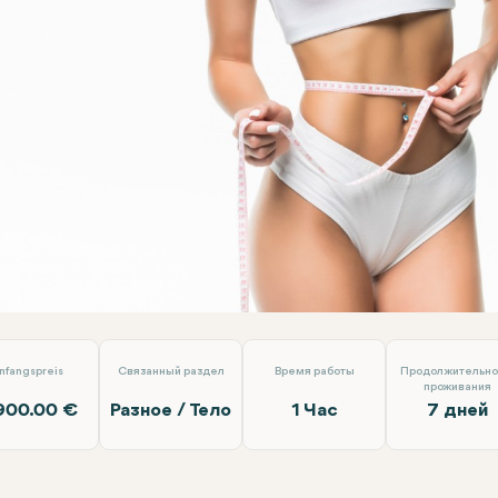
r липосакция
EMP Clinics
nfangspreis
Связанный раздел
Время работы
Продолжительно
проживания
900.00 €
Разное / Тело
1 Час
7 дней