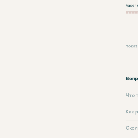
Vaser
показ
Вопр
Что 
Как 
Скол