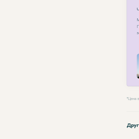
М
П
з
* Цена
Друг