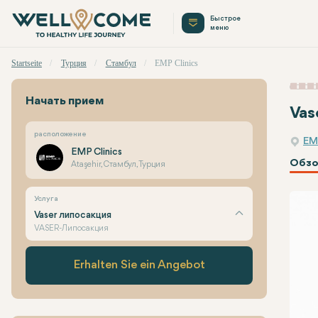
Быстрое
меню
Startseite
Турция
Стамбул
EMP Clinics
Начать прием
Vas
расположение
EM
EMP Clinics
Обзо
Ataşehir, Стамбул, Турция
Услуга
Vaser липосакция
VASER-Липосакция
Erhalten Sie ein Angebot