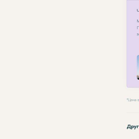
М
П
з
* Цена
Друг