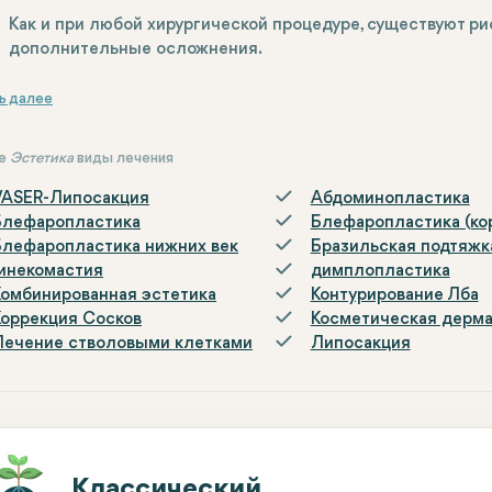
Как и при любой хирургической процедуре, существуют ри
дополнительные осложнения.
ие
Эстетика
виды лечения
VASER-Липосакция
Абдоминопластика
Блефаропластика
Блефаропластика (ко
Блефаропластика нижних век
Бразильская подтяжк
Гинекомастия
димплопластика
Комбинированная эстетика
Контурирование Лба
Коррекция Сосков
Косметическая дерм
Лечение стволовыми клетками
Липосакция
Классический