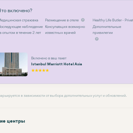
Что включено?
едицинская страховка
Размещение в отеле
Healthy Life Butler - Priva
оследующее наблюдение
Консультация всемирно
Дополнительные
а опытом в течение 2 лет
известных врачей
привилегии
Включено в ваш пакет
Istanbul Marriott Hotel Asia
 варьируется в зависимости от выбора дополнительных услуг и обновлений.
ие центры