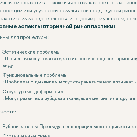
ичная ринопластика
, также известная как повторная рин
коррекции или улучшения результатов предыдущей риноп
пластике из-за недовольства исходным результатом, ос
овные аспекты вторичной ринопластики:
ины для процедуры
:
Эстетические проблемы
: Пациенты могут считать, что их нос все еще не гармони
виду.
Функциональные проблемы
: Проблемы с дыханием могут сохраняться или возникать 
Структурные деформации
: Могут развиться рубцовая ткань, асимметрия или други
ности
:
Рубцовая ткань
: Предыдущая операция может привести к о
Ограниченные ткани