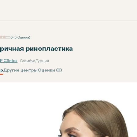
0 (0 Оценка)
ричная ринопластика
P Clinics
Стамбул, Турция
р
Другие центры
Оценки (0)