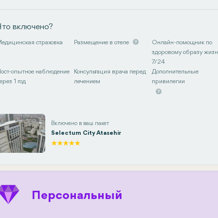
Что включено?
едицинская страховка
Размещение в отеле
Онлайн-помощник по
здоровому образу жиз
7/24
ост-опытное наблюдение
Консультация врача перед
Дополнительные
ерез 1 год
лечением
привилегии
Включено в ваш пакет
Selectum City Atasehir
Персональный