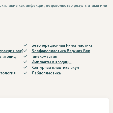
ски, такие как инфекция, недовольство результатами или
Безоперационная Ринопластика
ррекция век)
Блефаропластика Верхних Век
а ягодиц
Гинекомастия
Импланты в ягодицы
Контурная пластика скул
атология
Лабиопластика