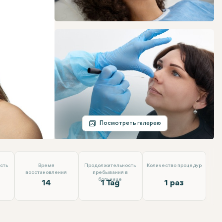
Telegram
Электронная почта
Посмотреть галерею
сть
Время
Продолжительность
Количество процедур
восстановления
пребывания в
больнице
14
1 Tag
1 раз