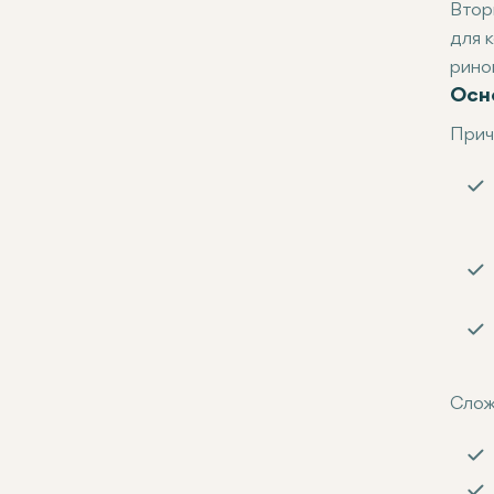
Втор
для 
рино
Осн
Прич
Слож