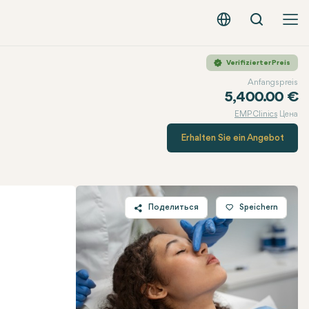
Вызов
Русский - EUR
Verifizierter Preis
Anfangspreis
5,400.00 €
EMP Clinics
Цена
Erhalten Sie ein Angebot
Поделиться
Speichern
Twitter
Facebook
Linkedin
WhatsApp