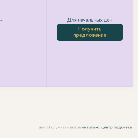
Для начальных цен
te
Получить
предложение
для :обслуживания есть
не только :центр подсчета