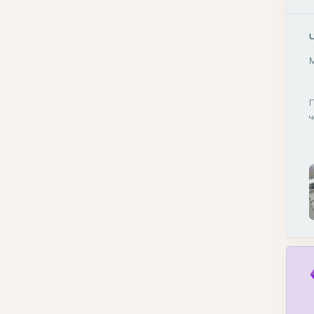
М
П
ч