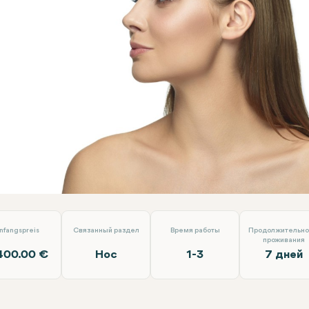
ичная ринопластика
EMP Clinics
nfangspreis
Связанный раздел
Время работы
Продолжительно
проживания
400.00 €
Нос
1-3
7 дней