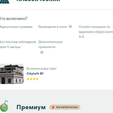
Что включено?
едицинская страховка
Размещение в отеле
Онлайн-помощник по
здоровому образу жиз
9/5
ост-опытное наблюдение
Дополнительные
ерез 6 месяца
привилегии
Включено в ваш пакет
Cityloft 81
Премиум
Am beliebtesten