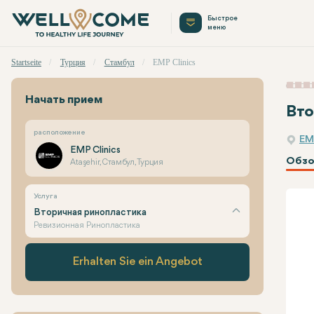
Быстрое
меню
Startseite
Турция
Стамбул
EMP Clinics
Начать прием
Вто
расположение
EM
EMP Clinics
Обзо
Ataşehir, Стамбул, Турция
Услуга
Вторичная ринопластика
Ревизионная Ринопластика
Erhalten Sie ein Angebot