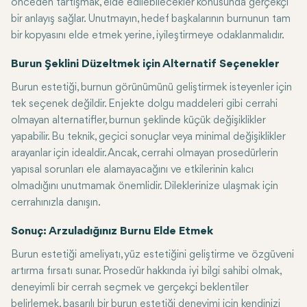
önceden tartışmak, elde edilebilecekler konusunda gerçekçi
bir anlayış sağlar. Unutmayın, hedef başkalarının burnunun tam
bir kopyasını elde etmek yerine, iyileştirmeye odaklanmalıdır.
Burun Şeklini Düzeltmek için Alternatif Seçenekler
Burun estetiği, burnun görünümünü geliştirmek isteyenler için
tek seçenek değildir. Enjekte dolgu maddeleri gibi cerrahi
olmayan alternatifler, burnun şeklinde küçük değişiklikler
yapabilir. Bu teknik, geçici sonuçlar veya minimal değişiklikler
arayanlar için idealdir. Ancak, cerrahi olmayan prosedürlerin
yapısal sorunları ele alamayacağını ve etkilerinin kalıcı
olmadığını unutmamak önemlidir. Dileklerinize ulaşmak için
cerrahınızla danışın.
Sonuç: Arzuladığınız Burnu Elde Etmek
Burun estetiği ameliyatı, yüz estetiğini geliştirme ve özgüveni
artırma fırsatı sunar. Prosedür hakkında iyi bilgi sahibi olmak,
deneyimli bir cerrah seçmek ve gerçekçi beklentiler
belirlemek, başarılı bir burun estetiği deneyimi için kendinizi