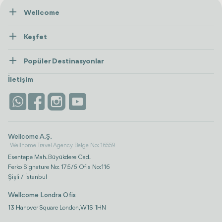
Wellcome
Hakkımızda
Keşfet
İletişim
Tedaviler
Popüler Destinasyonlar
Wellness
Tümünü Gör
Türkiye
Konaklama
İletişim
Antalya
Life Platform
İstanbul
Wellcome A.Ş.
Wellhome Travel Agency Belge No: 16559
Esentepe Mah. Büyükdere Cad.
Ferko Signature No: 175/6 Ofis No:116
Şişli / İstanbul
Wellcome Londra Ofis
13 Hanover Square London, W1S 1HN