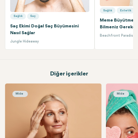
Sağlık
Estetik
Sağlık
Saç
Meme Büyütme Am
Saç Ekimi Doğal Saç Büyümesini
Bilmeniz Gereken
Nasıl Sağlar
Beachfront Paradise
Jungle Hideaway
Diğer içerikler
Yaşamın Her Aşamasında Aktif Olmak için İpuçları ve Püf Nokt
Işıltınızın Kilidi
Sağlık
Mide
Sağlık
Mide