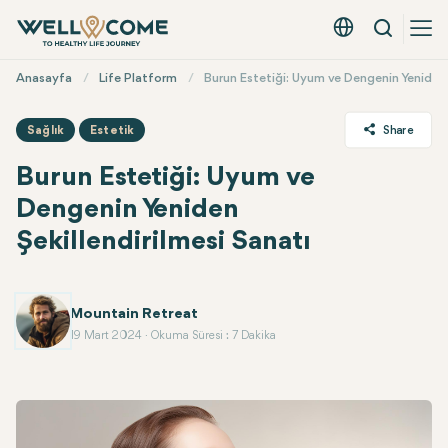
Arama
Türkçe - EUR
Hızlı
Anasayfa
Life Platform
Burun Estetiği: Uyum ve Dengenin Yeniden Ş
Menü
Share
Sağlık
Estetik
Burun Estetiği: Uyum ve
Twitter
Dengenin Yeniden
Facebook
Şekillendirilmesi Sanatı
Linkedin
Whatsapp
Telegram
Mountain Retreat
E-posta
19 Mart 2024 ∙ Okuma Süresi : 7 Dakika