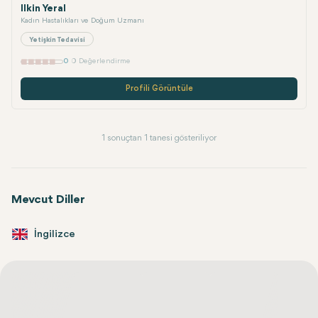
Ilkin Yeral
Kadın Hastalıkları ve Doğum Uzmanı
Yetişkin Tedavisi
0
0 Değerlendirme
Profili Görüntüle
1 sonuçtan 1 tanesi gösteriliyor
Mevcut Diller
İngilizce