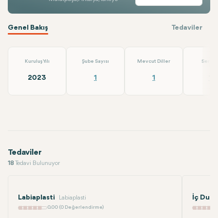
Genel Bakış
Tedaviler
Kuruluş Yılı
Şube Sayısı
Mevcut Diller
Servis
2023
1
1
18
Tedaviler
18
Tedavi Bulunuyor
Labiaplasti
İç Duda
Labiaplasti
0.00 (0 Değerlendirme)