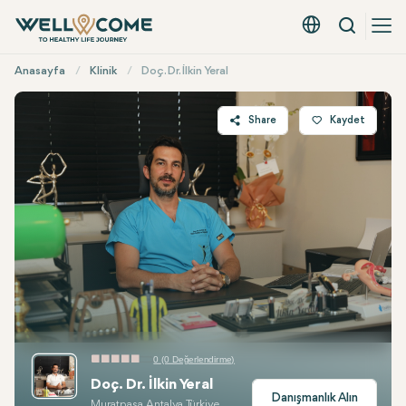
Arama
Türkçe - EUR
Hızlı
Anasayfa
Klinik
Doç. Dr. İlkin Yeral
Menü
Share
Kaydet
Twitter
Facebook
Linkedin
WhatsApp
Telegram
E-mail
0 (0 Değerlendirme)
Doç. Dr. İlkin Yeral
Danışmanlık Alın
Muratpaşa, Antalya, Türkiye