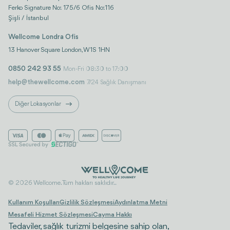
Ferko Signature No: 175/6 Ofis No:116
Şişli / İstanbul
Wellcome Londra Ofis
13 Hanover Square London, W1S 1HN
0850 242 93 55
Mon-Fri 08:30 to 17:00
help@thewellcome.com
7/24 Sağlık Danışmanı
Diğer Lokasyonlar
© 2026 Wellcome. Tüm hakları saklıdır..
Kullanım Koşulları
Gizlilik Sözleşmesi
Aydınlatma Metni
Mesafeli Hizmet Sözleşmesi
Cayma Hakkı
Tedaviler, sağlık turizmi belgesine sahip olan,