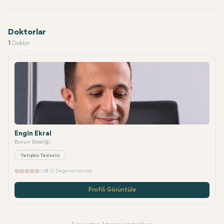
Doktorlar
1
Doktor
Engin Ekral
Burun Estetiği
Yetişkin Tedavisi
0
0 Değerlendirme
Profili Görüntüle