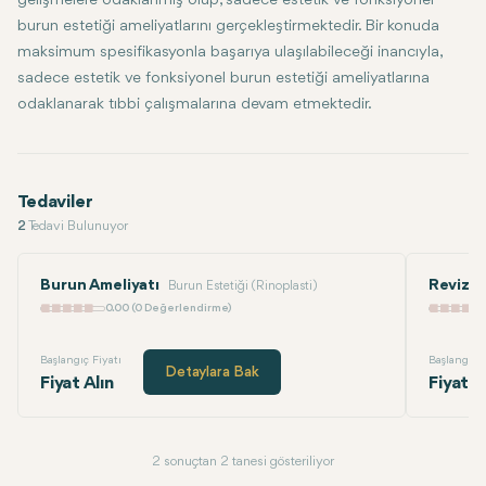
gelişmelere odaklanmış olup, sadece estetik ve fonksiyonel
burun estetiği ameliyatlarını gerçekleştirmektedir. Bir konuda
maksimum spesifikasyonla başarıya ulaşılabileceği inancıyla,
sadece estetik ve fonksiyonel burun estetiği ameliyatlarına
odaklanarak tıbbi çalışmalarına devam etmektedir.
Tedaviler
2
Tedavi Bulunuyor
Burun Ameliyatı
Revizyo
Burun Estetiği (Rinoplasti)
0.00 (0 Değerlendirme)
Başlangıç Fiyatı
Başlangıç F
Detaylara Bak
Fiyat Alın
Fiyat A
2 sonuçtan 2 tanesi gösteriliyor