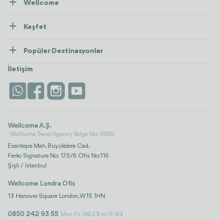
Wellcome
Hakkımızda
Keşfet
İletişim
Tedaviler
Popüler Destinasyonlar
Wellness
Tümünü Gör
Türkiye
Konaklama
İletişim
Antalya
Life Platform
İstanbul
Wellcome A.Ş.
Wellhome Travel Agency Belge No: 16559
Esentepe Mah. Büyükdere Cad.
Ferko Signature No: 175/6 Ofis No:116
Şişli / İstanbul
Wellcome Londra Ofis
13 Hanover Square London, W1S 1HN
0850 242 93 55
Mon-Fri 08:30 to 17:00