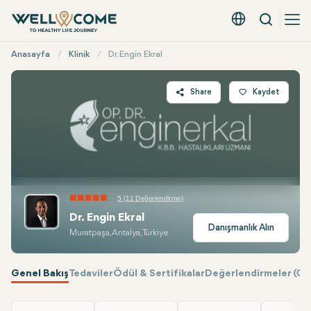
Arama
Türkçe - EUR
Hızlı
Anasayfa
Klinik
Dr. Engin Ekral
Menü
Share
Kaydet
Twitter
Facebook
Linkedin
WhatsApp
5 (11 Değerlendirme)
Telegram
Dr. Engin Ekral
E-mail
Danışmanlık Alın
Muratpaşa, Antalya, Türkiye
Genel Bakış
Tedaviler
Ödül & Sertifikalar
Değerlendirmeler (0)