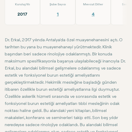
Kuruluş Yılı
Şube Sayısı
Mevcut Diller
Servis
2017
1
4
2
Dr. Erkal, 2017 yılında Antalya'da özel muayenehanesini açtı. O
tarihten bu yana bu muayenehaneyi yürütmektedir. Klinik
başından beri sadece rinolojiye odaklanmıştı. Bir konuda
maksimum spesifikasyonla başarıya ulaşılabileceği inancıyla Dr.
Erkal, bu alandaki bilimsel gelişmelere odaklanmış ve sadece
estetik ve fonksiyonel burun estetiği ameliyatlarını
gerçekleştirmektedir. Hekimlik mesleğine başladığı günden
itibaren özellikle burun estetiği ameliyatlarına ilgi duymuştur.
Özellikle askerlik hizmeti sırasında ve sonrasında estetik ve
fonksiyonel burun estetiği ameliyatları tıbbi mesleğinin odak
noktası haline geldi. Bu alandaki yeni kitapları, bilimsel
makaleleri, konferans ve seminerleri takip etti. Son beş yıldır
neredeyse sadece rinolojiye odaklandı. Bu alandaki bilimsel