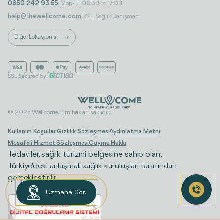
0850 242 93 55
Mon-Fri 08:30 to 17:00
help@thewellcome.com
7/24 Sağlık Danışmanı
Diğer Lokasyonlar
© 2026 Wellcome. Tüm hakları saklıdır..
Kullanım Koşulları
Gizlilik Sözleşmesi
Aydınlatma Metni
Mesafeli Hizmet Sözleşmesi
Cayma Hakkı
Tedaviler, sağlık turizmi belgesine sahip olan,
Türkiye'deki anlaşmalı sağlık kuruluşları tarafından
gerçekleştirilir.
Uzmana Sor.