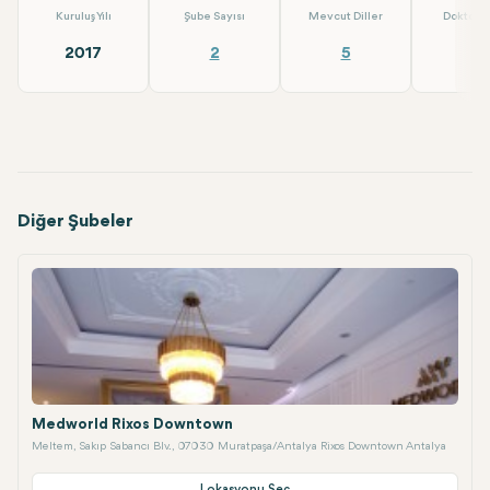
Kuruluş Yılı
Şube Sayısı
Mevcut Diller
Doktor S
2017
2
5
5
Diğer Şubeler
Medworld Rixos Downtown
Meltem, Sakıp Sabancı Blv., 07030 Muratpaşa/Antalya Rixos Downtown Antalya
Lokasyonu Seç