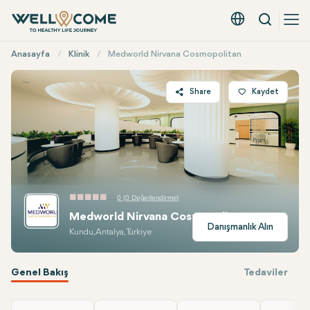
Arama
Türkçe - EUR
Hızlı
Anasayfa
Klinik
Medworld Nirvana Cosmopolitan
Menü
Share
Kaydet
Twitter
Facebook
Linkedin
WhatsApp
0 (0 Değerlendirme)
Telegram
Medworld Nirvana Cosmopolitan
E-mail
Danışmanlık Alın
Kundu, Antalya, Türkiye
Genel Bakış
Tedaviler