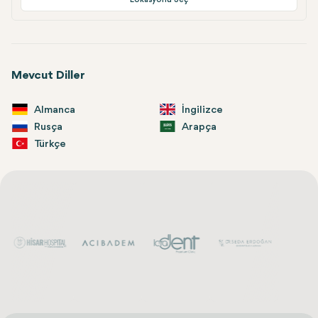
Mevcut Diller
Almanca
İngilizce
Rusça
Arapça
Türkçe