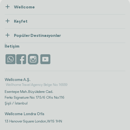
Wellcome
Hakkımızda
Keşfet
İletişim
Tedaviler
Popüler Destinasyonlar
Wellness
Tümünü Gör
Türkiye
Konaklama
İletişim
Antalya
Life Platform
İstanbul
Wellcome A.Ş.
Wellhome Travel Agency Belge No: 16559
Esentepe Mah. Büyükdere Cad.
Ferko Signature No: 175/6 Ofis No:116
Şişli / İstanbul
Wellcome Londra Ofis
13 Hanover Square London, W1S 1HN