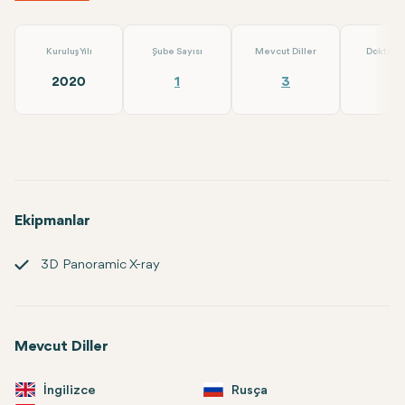
Kuruluş Yılı
Şube Sayısı
Mevcut Diller
Doktor S
2020
1
3
4
Ekipmanlar
3D Panoramic X-ray
Mevcut Diller
İngilizce
Rusça