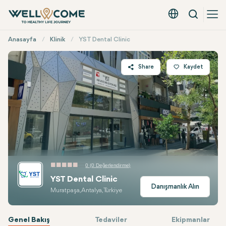
Arama
Türkçe - EUR
Hızlı
Anasayfa
Klinik
YST Dental Clinic
Menü
Share
Kaydet
Twitter
Facebook
Linkedin
WhatsApp
Telegram
E-mail
0 (0 Değerlendirme)
YST Dental Clinic
Danışmanlık Alın
Muratpaşa, Antalya, Türkiye
Genel Bakış
Tedaviler
Ekipmanlar