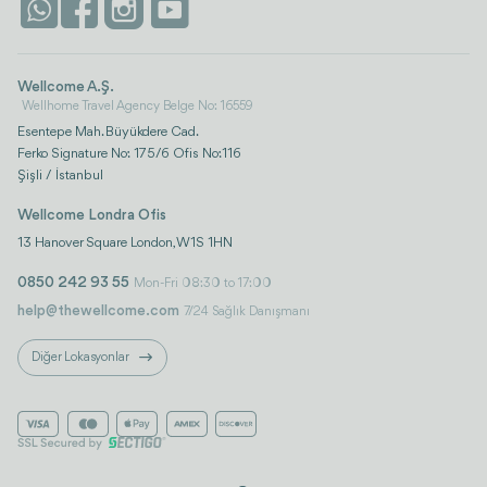
İstanbul
Wellcome A.Ş.
Wellhome Travel Agency Belge No: 16559
Esentepe Mah. Büyükdere Cad.
Ferko Signature No: 175/6 Ofis No:116
Şişli / İstanbul
Wellcome Londra Ofis
13 Hanover Square London, W1S 1HN
0850 242 93 55
Mon-Fri 08:30 to 17:00
help@thewellcome.com
7/24 Sağlık Danışmanı
Diğer Lokasyonlar