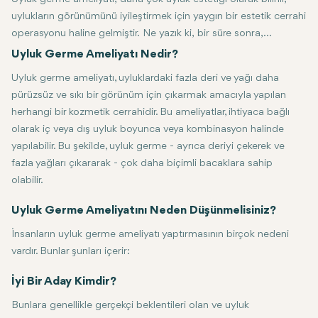
uylukların görünümünü iyileştirmek için yaygın bir estetik cerrahi
operasyonu haline gelmiştir. Ne yazık ki, bir süre sonra,
yaşlanma veya kilo kaybıyla, uylukların iç kısmındaki deri
Son on yılda, uyluk germe işlemlerine olan talep artmıştır. Birçok 
Rehberlik ve uzmanlıkla, uyluk germe ameliyatı ile vücut kontürü ve 
Uyluk Germe Ameliyatı Nedir?
sarkmaya başlar ve aşırı yağ geliştirir. Sonuç, kişinin özgüvenini
Uyluk germe ameliyatı, uyluklardaki fazla deri ve yağı daha
gerçekten zedeleyen utanç ve rahatsızlıktır.
pürüzsüz ve sıkı bir görünüm için çıkarmak amacıyla yapılan
herhangi bir kozmetik cerrahidir. Bu ameliyatlar, ihtiyaca bağlı
olarak iç veya dış uyluk boyunca veya kombinasyon halinde
yapılabilir. Bu şekilde, uyluk germe - ayrıca deriyi çekerek ve
fazla yağları çıkararak - çok daha biçimli bacaklara sahip
olabilir.
Uyluk Germe Ameliyatını Neden Düşünmelisiniz?
İnsanların uyluk germe ameliyatı yaptırmasının birçok nedeni
vardır. Bunlar şunları içerir:
Yaşlanma: Yaşla birlikte cilt elastikiyeti kaybolur ve doğal sonuç, u
Kilo Kaybı: Aşırı kilo kaybı, kişinin yalnızca diyet ve egzersizle yö
Rahatlık: Sürtünme nedeniyle ciltle yaşamak ağrılı olabilir. Yürümey
İyi Bir Aday Kimdir?
Bunlara genellikle gerçekçi beklentileri olan ve uyluk