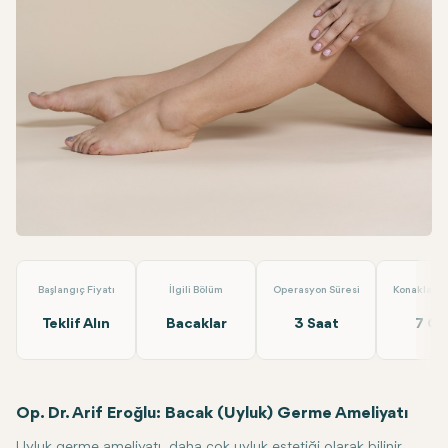
Facebook
Linkedin
WhatsApp
Telegram
E-posta
Bacak (Uyluk) Germe Ameliyatı
Op.Dr. Arif Eroğlu
Başlangıç Fiyatı
İlgili Bölüm
Operasyon Süresi
Konaklama 
Teklif Alın
Bacaklar
3 Saat
7 G
Op. Dr. Arif Eroğlu: Bacak (Uyluk) Germe Ameliyatı
Uyluk germe ameliyatı, daha çok uyluk estetiği olarak bilinir,