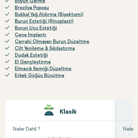
Boyun Germe
Brezilya Poposu
Bukkal Yağ Aldırma (Bişektomi)
Burun Estetiği (Rinoplasti)
Burun Ucu Estetiği
Çene İmplantı
Cerrahi Olmayan Burun Düzeltme
Cilt Yenileme & Sıkılaştırma
Dudak Estetiği
El Gençleştirme
Elmacık Kemiği Düzeltme
Erkek Göğüs Büyütme
Klasik
Neler Dahil ?
Neler D