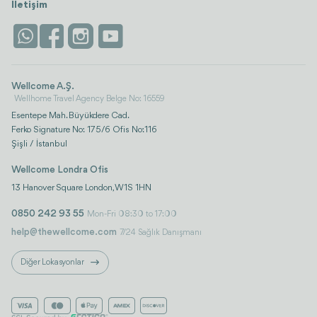
Konaklama
İletişim
Antalya
Life Platform
İstanbul
Wellcome A.Ş.
Wellhome Travel Agency Belge No: 16559
Esentepe Mah. Büyükdere Cad.
Ferko Signature No: 175/6 Ofis No:116
Şişli / İstanbul
Wellcome Londra Ofis
13 Hanover Square London, W1S 1HN
0850 242 93 55
Mon-Fri 08:30 to 17:00
help@thewellcome.com
7/24 Sağlık Danışmanı
Diğer Lokasyonlar