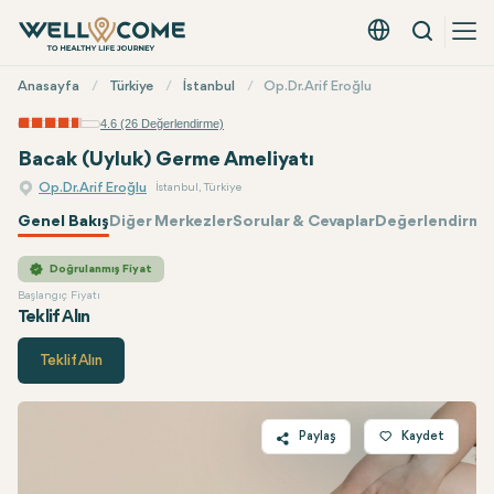
Arama
Türkçe - EUR
Hızlı
Anasayfa
Türkiye
İstanbul
Op.Dr. Arif Eroğlu
Menü
4.6 (26 Değerlendirme)
Bacak (Uyluk) Germe Ameliyatı
Op.Dr. Arif Eroğlu
İstanbul, Türkiye
Genel Bakış
Diğer Merkezler
Sorular & Cevaplar
Değerlendirmel
Op.Dr. Arif Eroğlu
Fiyatı
Doğrulanmış Fiyat
Başlangıç Fiyatı
Teklif Alın
Teklif Alın
Paylaş
Kaydet
Twitter