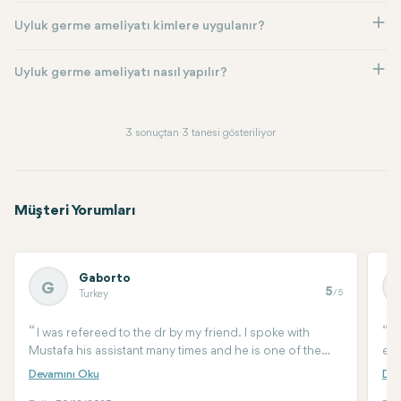
Uyluk germe ameliyatı kimlere uygulanır?
Uyluk germe ameliyatı nasıl yapılır?
3 sonuçtan 3 tanesi gösteriliyor
Müşteri Yorumları
Gaborto
G
5
/5
Turkey
I was refereed to the dr by my friend. I spoke with
I
Mustafa his assistant many times and he is one of the
eye
best you can have. He walked me through of all the
tra
procedure, help me woth arrival the surgery aftercare.
cur