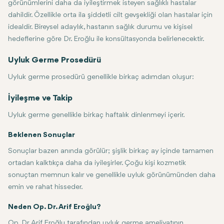
görünümlerini daha da iyileştirmek isteyen sağlıklı hastalar
dahildir. Özellikle orta ila şiddetli cilt gevşekliği olan hastalar için
idealdir. Bireysel adaylık, hastanın sağlık durumu ve kişisel
hedeflerine göre Dr. Eroğlu ile konsültasyonda belirlenecektir.
Uyluk Germe Prosedürü
Uyluk germe prosedürü genellikle birkaç adımdan oluşur:
Konsültasyon: Çoğu durumda konsültasyon, hastanın niyetini ve tıbb
Anestezi: Operasyon, hastaya konforu garanti etmek için çoğunlukla 
Kesi: Kesiler, tedavi edilen bölgelere bağlı olarak yapılır. İstenilen 
Doku Çıkarma ve Daraltma: Fazla deri yağla birlikte çıkarılırken, ge
Kapatma: Dikişler kesilerin üzerine konur ve dikişlerin üzerine bir pan
İyileşme ve Takip
Uyluk germe genellikle birkaç haftalık dinlenmeyi içerir.
Dinlenme: Hastalar birkaç hafta boyunca yorucu aktivitelerden kaçınm
Beklenen Sonuçlar
Sonuçlar bazen anında görülür; şişlik birkaç ay içinde tamamen
ortadan kalktıkça daha da iyileşirler. Çoğu kişi kozmetik
sonuçtan memnun kalır ve genellikle uyluk görünümünden daha
emin ve rahat hisseder.
Neden Op. Dr. Arif Eroğlu?
Op. Dr. Arif Eroğlu tarafından uyluk germe ameliyatının