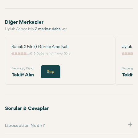
Diğer Merkezler
Uyluk Germe için
2 merkez daha
var
Bacak (Uyluk) Germe Ameliyatı
Uyluk G
0
0 Değerlendirmeye Göre
Başlangıç Fiyatı
Başlangıç F
Seç
Teklif Alın
Teklif 
Sorular & Cevaplar
Liposuction Nedir?