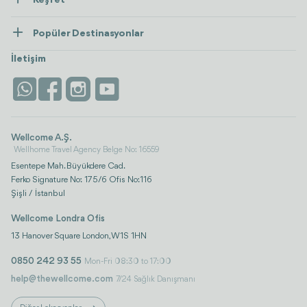
Keşfet
İletişim
Tedaviler
Popüler Destinasyonlar
Wellness
Tümünü Gör
Türkiye
Konaklama
İletişim
Antalya
Life Platform
İstanbul
Wellcome A.Ş.
Wellhome Travel Agency Belge No: 16559
Esentepe Mah. Büyükdere Cad.
Ferko Signature No: 175/6 Ofis No:116
Şişli / İstanbul
Wellcome Londra Ofis
13 Hanover Square London, W1S 1HN
0850 242 93 55
Mon-Fri 08:30 to 17:00
help@thewellcome.com
7/24 Sağlık Danışmanı