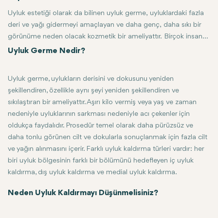
Uyluk estetiği olarak da bilinen uyluk germe, uyluklardaki fazla
deri ve yağı gidermeyi amaçlayan ve daha genç, daha sıkı bir
görünüme neden olacak kozmetik bir ameliyattır. Birçok insan
uylukların kilo dalgalanmaları, yaşlanma veya genetik nedeniyle
Uyluk Germe Nedir?
fazla cilt veya yağın birikebileceği ortak bir alan olduğunu bulur.
Bu kılavuz, faydaları, süreci ve iyileşme sırasında ne beklenmesi
Uyluk germe, uylukların derisini ve dokusunu yeniden
gerektiği de dahil olmak üzere uyluk germe prosedürünü
şekillendiren, özellikle aynı şeyi yeniden şekillendiren ve
ayrıntılı olarak açıklayacaktır.
sıkılaştıran bir ameliyattır. Aşırı kilo vermiş veya yaş ve zaman
nedeniyle uyluklarının sarkması nedeniyle acı çekenler için
oldukça faydalıdır. Prosedür temel olarak daha pürüzsüz ve
daha tonlu görünen cilt ve dokularla sonuçlanmak için fazla cilt
ve yağın alınmasını içerir. Farklı uyluk kaldırma türleri vardır: her
biri uyluk bölgesinin farklı bir bölümünü hedefleyen iç uyluk
kaldırma, dış uyluk kaldırma ve medial uyluk kaldırma.
Neden Uyluk Kaldırmayı Düşünmelisiniz?