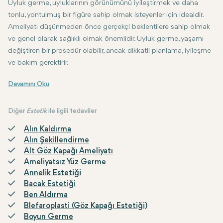
Uyluk germe, uyluklarının görünümünü iyileştirmek ve daha
Duyu Değişiklikleri: Bazı hastalar cerrahi bölge çevresinde hissizlik v
tonlu, yontulmuş bir figüre sahip olmak isteyenler için idealdir.
Ameliyatı düşünmeden önce gerçekçi beklentilere sahip olmak
ve genel olarak sağlıklı olmak önemlidir. Uyluk germe, yaşamı
değiştiren bir prosedür olabilir, ancak dikkatli planlama, iyileşme
ve bakım gerektirir.
Uyluk germe yaptırmayı düşünüyorsanız, vücut şekillendirmede ana faa
Sonuç: Güven ve Konturlar için Uyluk Germe
Bu nedenle uyluk germe, uyluklarında fazla deri veya yağ bulunan k
Diğer
Estetik
ile ilgili tedaviler
Alın Kaldırma
Alın Şekillendirme
Alt Göz Kapağı Ameliyatı
Ameliyatsız Yüz Germe
Annelik Estetiği
Bacak Estetiği
Ben Aldırma
Blefaroplasti (Göz Kapağı Estetiği)
Boyun Germe