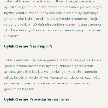
Uyluk kaldırmanın, özellikle aşırı cilt ve hatta yağ nedeniyle
uyluklarının görünümünden memnun olmayan kişiler için birçok
faydası olabilir. Prosedür böylece vücut hatlarını iyileştirmeye
yardımcı olur, kişinin kendini daha güvende hissetmesini sağlar
ve genç atletik bir görünümün yeniden kazanılmasına yardımcı
olur. İnsanların uyluk kaldırmayı düşünmesinin yaygın nedenleri
şunlardır:
Kilo kaybı sonrası: Tipik olarak, büyük kilo kaybından sonra, genellik
Uyluk Germe Nasıl Yapılır?
Yaşlanma: Ciltte elastikiyet kaybı, uylukların sarkmasına veya sarkma
Uyluk asansörleri genellikle genel anestezi altında yapılır, bu da
işlem sırasında hastanın uyuyacağı anlamına gelir. Cerrah
uylukta, genellikle kasık veya iç uyluk gibi yara izinin kamufle
edilebileceği bir yerde bir kesi yapacaktır. İnsizyonun uzunluğu,
yapılan uyluk germe tipine ve ne kadar cildin çıkarılması
gerektiğine bağlıdır.
Kesi yapıldıktan sonra fazla deri ve yağ dikkatlice alınır ve kalan de
Uyluk Germe Prosedürlerinin Türleri