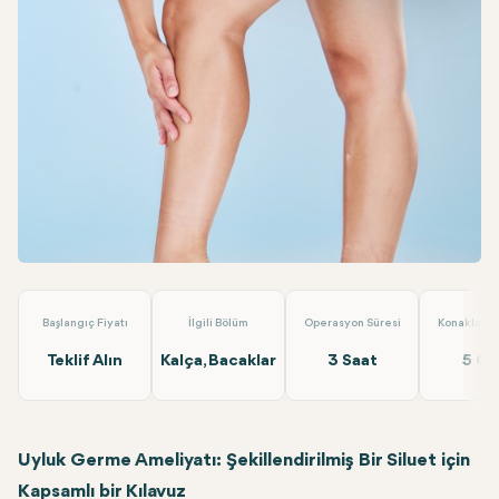
Facebook
Linkedin
WhatsApp
Telegram
E-posta
Uyluk Germe
Alara Health Group Antalya
Başlangıç Fiyatı
İlgili Bölüm
Operasyon Süresi
Konaklama 
Teklif Alın
Kalça, Bacaklar
3 Saat
5 G
Uyluk Germe Ameliyatı: Şekillendirilmiş Bir Siluet için
Kapsamlı bir Kılavuz