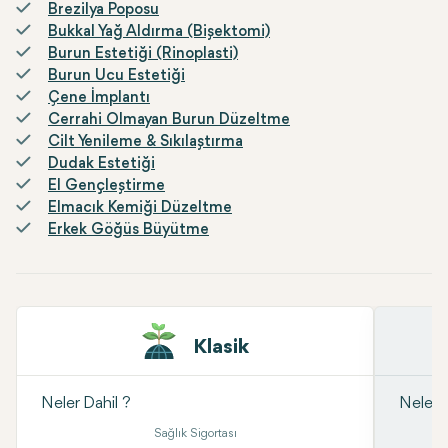
Brezilya Poposu
Bukkal Yağ Aldırma (Bişektomi)
Burun Estetiği (Rinoplasti)
Burun Ucu Estetiği
Çene İmplantı
Cerrahi Olmayan Burun Düzeltme
Cilt Yenileme & Sıkılaştırma
Dudak Estetiği
El Gençleştirme
Elmacık Kemiği Düzeltme
Erkek Göğüs Büyütme
Klasik
Neler Dahil ?
Neler D
Sağlık Sigortası