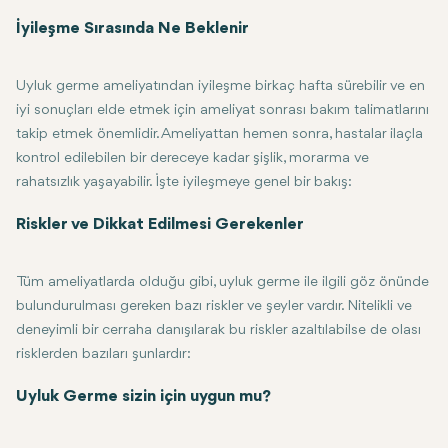
Daha iyi konturlar: Uyluk germe, ekstra cilt ve yağın alınmasıyla g
İyileşme Sırasında Ne Beklenir
Artan Güven: Birçok kişi uyluk germe ameliyatından sonra özgüvenl
Uzun Süreli Sonuçlar: Sonuçlar değişebilse de, uyluk germe, özellikle s
Uyluk germe ameliyatından iyileşme birkaç hafta sürebilir ve en
Hedeflenen Yağ Giderme: Uyluk germe, diyete ve egzersize dirençli
iyi sonuçları elde etmek için ameliyat sonrası bakım talimatlarını
takip etmek önemlidir. Ameliyattan hemen sonra, hastalar ilaçla
kontrol edilebilen bir dereceye kadar şişlik, morarma ve
rahatsızlık yaşayabilir. İşte iyileşmeye genel bir bakış:
1-2. Hafta: İyileşmenin ilk aşamalarında dinlenmek ve yorucu aktivit
Riskler ve Dikkat Edilmesi Gerekenler
3-4. Hafta: Şişlik ve morlukların çoğu bu zamana kadar gitmiş olmalıy
6-8. Hafta: Bu zamana kadar birçok hasta normal aktivitelerine deva
Tüm ameliyatlarda olduğu gibi, uyluk germe ile ilgili göz önünde
Tam İyileşme: Vücut iyileşmeye devam ettikçe ve cilt sıkılaştıkça ame
bulundurulması gereken bazı riskler ve şeyler vardır. Nitelikli ve
deneyimli bir cerraha danışılarak bu riskler azaltılabilse de olası
risklerden bazıları şunlardır:
Enfeksiyon: Herhangi bir cerrahi prosedürle ilişkili doğal bir enfeksi
Uyluk Germe sizin için uygun mu?
Yara izi: Kesiler stratejik olarak yerleştirilirken yara izi kaçınılmazd
Kan Pıhtıları: Ameliyattan sonra kan pıhtıları oluşabilir, bu nedenle h