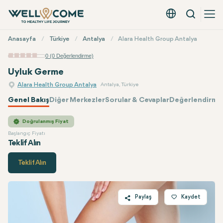
Arama
Türkçe - EUR
Hızlı
Anasayfa
Türkiye
Antalya
Alara Health Group Antalya
Menü
0 (0 Değerlendirme)
Uyluk Germe
Alara Health Group Antalya
Antalya, Türkiye
Genel Bakış
Diğer Merkezler
Sorular & Cevaplar
Değerlendirmel
Alara Health Group
Fiyatı
Doğrulanmış Fiyat
Başlangıç Fiyatı
Teklif Alın
Teklif Alın
Paylaş
Kaydet
Twitter