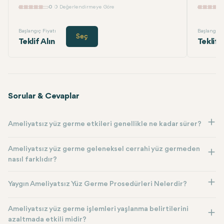
0
0 Değerlendirmeye Göre
Başlangıç Fiyatı
Başlangıç F
Seç
Teklif Alın
Teklif 
Sorular & Cevaplar
Ameliyatsız yüz germe etkileri genellikle ne kadar sürer?
Ameliyatsız yüz germe geleneksel cerrahi yüz germeden
nasıl farklıdır?
Yaygın Ameliyatsız Yüz Germe Prosedürleri Nelerdir?
Ameliyatsız yüz germe işlemleri yaşlanma belirtilerini
azaltmada etkili midir?