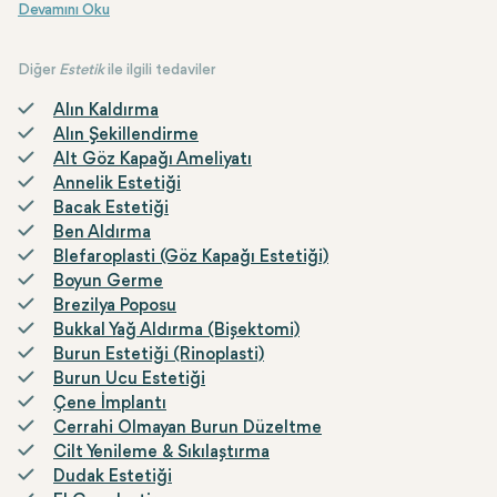
kullanarak cerrahi müdahaleye gerek olmadan doğal bir
Geleneksel yüz germe işlemlerinin aksine, Facetite minimal invaziv bir y
Facetite, belirli yaşlanma belirtilerini ele almak ve daha taze bir gö
sıkılaştırma etkisi sağlar.
Diğer
Estetik
ile ilgili tedaviler
Alın Kaldırma
Alın Şekillendirme
Alt Göz Kapağı Ameliyatı
Annelik Estetiği
Bacak Estetiği
Ben Aldırma
Blefaroplasti (Göz Kapağı Estetiği)
Boyun Germe
Brezilya Poposu
Bukkal Yağ Aldırma (Bişektomi)
Burun Estetiği (Rinoplasti)
Burun Ucu Estetiği
Çene İmplantı
Cerrahi Olmayan Burun Düzeltme
Cilt Yenileme & Sıkılaştırma
Dudak Estetiği