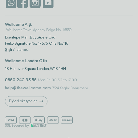
İstanbul
Wellcome A.Ş.
Wellhome Travel Agency Belge No: 16559
Esentepe Mah. Büyükdere Cad.
Ferko Signature No: 175/6 Ofis No:116
Şişli / İstanbul
Wellcome Londra Ofis
13 Hanover Square London, W1S 1HN
0850 242 93 55
Mon-Fri 08:30 to 17:00
help@thewellcome.com
7/24 Sağlık Danışmanı
Diğer Lokasyonlar