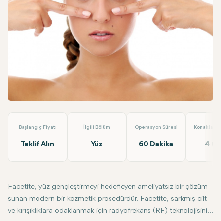
Linkedin
WhatsApp
Telegram
E-posta
Facetite Ameliyatsız Yüz Germe
Op.Dr. Arif Eroğlu
Başlangıç Fiyatı
İlgili Bölüm
Operasyon Süresi
Konaklama 
Teklif Alın
Yüz
60 Dakika
4 G
Facetite, yüz gençleştirmeyi hedefleyen ameliyatsız bir çözüm
sunan modern bir kozmetik prosedürdür. Facetite, sarkmış cilt
ve kırışıklıklara odaklanmak için radyofrekans (RF) teknolojisini