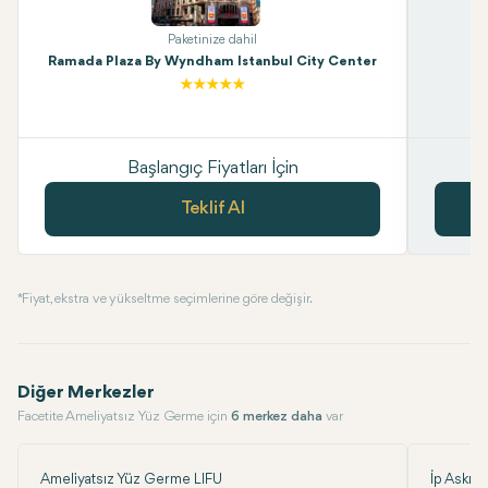
Paketinize dahil
Ramada Plaza By Wyndham Istanbul City Center
Başlangıç Fiyatları İçin
Teklif Al
* Fiyat, ekstra ve yükseltme seçimlerine göre değişir.
Diğer Merkezler
Facetite Ameliyatsız Yüz Germe için
6 merkez daha
var
Ameliyatsız Yüz Germe LIFU
İp Askı - 