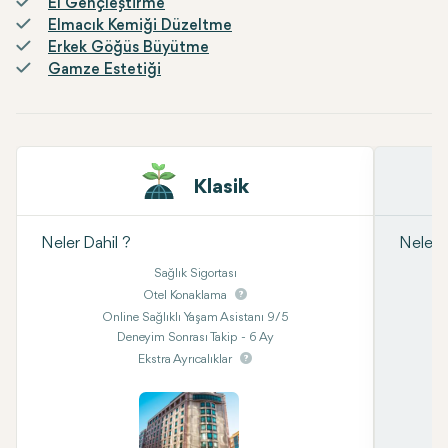
El Gençleştirme
Elmacık Kemiği Düzeltme
Erkek Göğüs Büyütme
Gamze Estetiği
Klasik
Neler Dahil ?
Neler D
Sağlık Sigortası
Otel Konaklama
Online Sağlıklı Yaşam Asistanı 9/5
Deneyim Sonrası Takip - 6 Ay
Ekstra Ayrıcalıklar