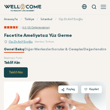
Arama
Türkçe - EUR
Hızlı
Anasayfa
Türkiye
İstanbul
Op.Dr. Arif Eroğlu
Menü
4.6 (26 Değerlendirme)
Facetite Ameliyatsız Yüz Germe
Op.Dr. Arif Eroğlu
İstanbul, Türkiye
Genel Bakış
Diğer Merkezler
Sorular & Cevaplar
Değerlendirmel
Başlangıç Fiyatı
Op.Dr. Arif Eroğlu
Fiyatı
Teklif Alın
Teklif Alın
Paylaş
Kaydet
Twitter
Facebook