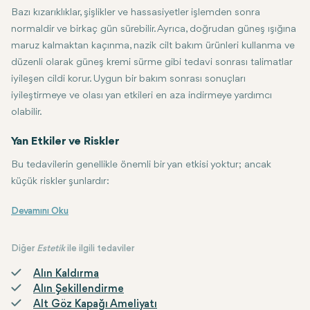
Bazı kızarıklıklar, şişlikler ve hassasiyetler işlemden sonra
normaldir ve birkaç gün sürebilir. Ayrıca, doğrudan güneş ışığına
maruz kalmaktan kaçınma, nazik cilt bakım ürünleri kullanma ve
düzenli olarak güneş kremi sürme gibi tedavi sonrası talimatlar
iyileşen cildi korur. Uygun bir bakım sonrası sonuçları
iyileştirmeye ve olası yan etkileri en aza indirmeye yardımcı
olabilir.
Yan Etkiler ve Riskler
Bu tedavilerin genellikle önemli bir yan etkisi yoktur; ancak
küçük riskler şunlardır:
İltihaplanma ve kızarıklık: Bu yan etkiler genellikle bir hafta sonra g
Radyofrekans Fraksiyonel CO2 Lazer tedavisi, kırışıklıklardan yara i
Pigment değişiklikleri: Hiperpigmentasyon ve hipopigmentasyon nadir 
Enfeksiyon: Nadiren, uygunsuz bir bakım sonrası enfeksiyon meydan
Diğer
Estetik
ile ilgili tedaviler
Alın Kaldırma
Alın Şekillendirme
Alt Göz Kapağı Ameliyatı