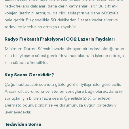
radyofrekans dalgaları daha derin katmanları ısıtır. Bu çift etki,
kolajen üretimini artırır, bu da cildi sıkılaştırır ve daha pürüzsüz
hale getirir. Bu genellikle 30 dakikadan 1 saate kadar sürer ve
tedavi edilecek alan arttıkça uzayabilir.
Radyo Frekanslı Fraksiyonel CO2 Lazerin Faydaları
Minimum Durma Süresi: İnvaziv olmayan bir tedavi olduğundan
kısa bir iyileşme süresi gerektirir ve hastalar rutin işlerine oldukça
kısa sürede dönebilirler.
Uzun Süreli Sonuçlar: Terapinin nihai sonuçları, kolajen üretim sürec
Çok Yönlülük: Bu teknoloji, yüz, boyun ve göğüs bölgeleri gibi vücu
Kaç Seans Gereklidir?
Ameliyat gerektirmez: Tedavi, invaziv cerrahi prosedürlere başvurmad
Çoğu hastada, bir seansta gözle görülür iyileşmeler görülebilir.
Ancak, cilt durumuna ve istenen sonuçlara bağlı olarak, daha iyi
sonuçlar için birden fazla seans (genellikle 2-3) önerilebilir.
Dermatoloğunuz cildinize ve durumunuza uygun bir tedaviyi
uyarlayacaktır.
Tedaviden Sonra