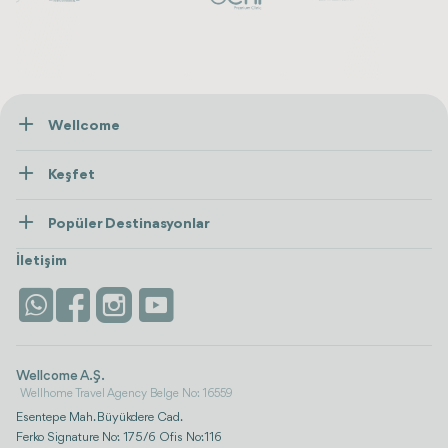
Wellcome
Hakkımızda
Keşfet
İletişim
Tedaviler
Popüler Destinasyonlar
Wellness
Tümünü Gör
Türkiye
Konaklama
İletişim
Antalya
Life Platform
İstanbul
Wellcome A.Ş.
Wellhome Travel Agency Belge No: 16559
Esentepe Mah. Büyükdere Cad.
Ferko Signature No: 175/6 Ofis No:116