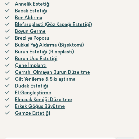
Annelik Estetiği
Bacak Estetiği
Ben Aldırma
Blefaroplasti (Göz Kapağı Estetiği)
Boyun Germe
Brezilya Poposu
Bukkal Yağ Aldırma (Bişektomi)
Burun Estetiği (Rinoplasti)
Burun Ucu Estetiği
Çene İmplantı
Cerrahi Olmayan Burun Düzeltme
Cilt Yenileme & Sıkılaştırma
Dudak Estetiği
El Gençleştirme
Elmacık Kemiği Düzeltme
Erkek Göğüs Büyütme
Gamze Estetiği