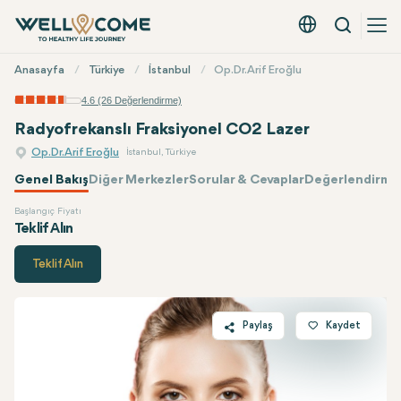
Arama
Türkçe - EUR
Hızlı
Anasayfa
Türkiye
İstanbul
Op.Dr. Arif Eroğlu
Menü
4.6 (26 Değerlendirme)
Radyofrekanslı Fraksiyonel CO2 Lazer
Op.Dr. Arif Eroğlu
İstanbul, Türkiye
Genel Bakış
Diğer Merkezler
Sorular & Cevaplar
Değerlendirmel
Başlangıç Fiyatı
Op.Dr. Arif Eroğlu
Fiyatı
Teklif Alın
Teklif Alın
Paylaş
Kaydet
Twitter
Facebook