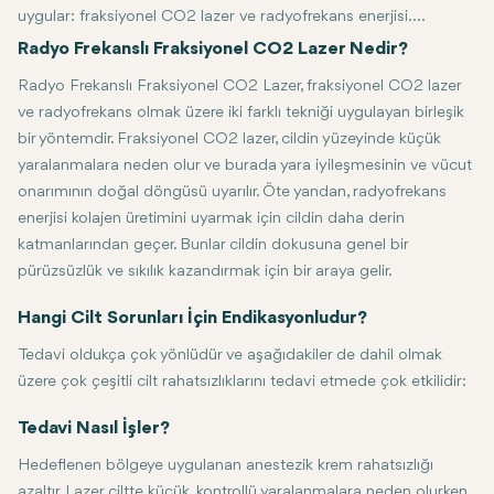
uygular: fraksiyonel CO2 lazer ve radyofrekans enerjisi.
Uygulamalar çok yaygındır ve çeşitli cilt rahatsızlıklarının
Radyo Frekanslı Fraksiyonel CO2 Lazer Nedir?
tedavilerini içerir. Akne izleri, kırışıklıklar, pigmentasyon ve sarkık
Radyo Frekanslı Fraksiyonel CO2 Lazer, fraksiyonel CO2 lazer
cilt genellikle kolajen üretimini uyararak tedavi edilir. Bu, cerrahi
ve radyofrekans olmak üzere iki farklı tekniği uygulayan birleşik
müdahale olmadan uzun süreli sıkılaşma ve cilt canlandırma için
bir yöntemdir. Fraksiyonel CO2 lazer, cildin yüzeyinde küçük
yüzeysel cilt katmanını ve daha derin dokuyu hedef alan invaziv
yaralanmalara neden olur ve burada yara iyileşmesinin ve vücut
olmayan bir prosedürdür.
onarımının doğal döngüsü uyarılır. Öte yandan, radyofrekans
Aşağıdaki kılavuz, günümüzün en popüler cilt tedavilerinden
enerjisi kolajen üretimini uyarmak için cildin daha derin
birini çevreleyen ana unsurlara daha yakından bakacaktır.
katmanlarından geçer. Bunlar cildin dokusuna genel bir
pürüzsüzlük ve sıkılık kazandırmak için bir araya gelir.
Hangi Cilt Sorunları İçin Endikasyonludur?
Tedavi oldukça çok yönlüdür ve aşağıdakiler de dahil olmak
üzere çok çeşitli cilt rahatsızlıklarını tedavi etmede çok etkilidir:
Kırışıklıklar ve ince çizgiler - kırışıklıkları yumuşatır, böylece yaşlan
Akne izleri - cildi yeniden yüzeye çıkarır, böylece yara izli durumlarda
Pigmentasyon sorunları - güneş lekelerini, yaşlılık lekelerini ve hipe
Sarkık cilt - elastikiyet kaybı olan tüm bölgeler sıkılaşır ve yukarı kal
Büyük gözenekler - cilt dokusu rafine edildikçe gözenekler küçülür.
Tedavi Nasıl İşler?
Hedeflenen bölgeye uygulanan anestezik krem ​​rahatsızlığı
azaltır. Lazer ciltte küçük, kontrollü yaralanmalara neden olurken,