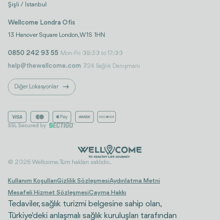
Şişli / İstanbul
Wellcome Londra Ofis
13 Hanover Square London, W1S 1HN
0850 242 93 55
Mon-Fri 08:30 to 17:00
help@thewellcome.com
7/24 Sağlık Danışmanı
Diğer Lokasyonlar
© 2026 Wellcome. Tüm hakları saklıdır..
Kullanım Koşulları
Gizlilik Sözleşmesi
Aydınlatma Metni
Mesafeli Hizmet Sözleşmesi
Cayma Hakkı
Tedaviler, sağlık turizmi belgesine sahip olan,
Türkiye'deki anlaşmalı sağlık kuruluşları tarafından