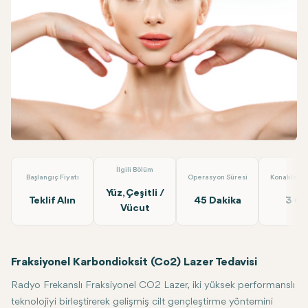
Linkedin
WhatsApp
Telegram
E-posta
Radyofrekanslı Fraksiyonel CO2 Lazer
Op.Dr. Arif Eroğlu
İlgili Bölüm
Başlangıç Fiyatı
Operasyon Süresi
Konaklama 
Yüz, Çeşitli /
Teklif Alın
45 Dakika
3 G
Vücut
Fraksiyonel Karbondioksit (Co2) Lazer Tedavisi
Radyo Frekanslı Fraksiyonel CO2 Lazer, iki yüksek performanslı
teknolojiyi birleştirerek gelişmiş cilt gençleştirme yöntemini