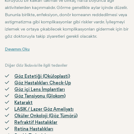
koruyucu bir kalkan takmalı ve birkaç hafta boyunca ağır
aktivitelerden kaçınmalıdır. Görme genellikle aylar içinde düzelir.
Bununla birlikte, enfeksiyon, donör korneanın reddedilmesi veya
astigmatizma gibi komplikasyonlar gibi riskler vardır. İyileşmeyi
izlemek ve ortaya çıkabilecek komplikasyonları gidermek için bir
göz doktoruyla takip ziyaretleri gerekli olacaktır.
Sonunda keratoplasti, kornea hastalıkları olan bireyler için önemli b
Diğer
Göz Tedavisi
ile ilgili tedaviler
Göz Estetiği (Oküloplasti)
Göz Hastalıkları Check-Up
Göz içi Lens İmplantları
Göz Tansiyonu (Glokom)
Katarakt
LASIK / Lazer Göz Ameliyatı
Oküler Onkoloji (Göz Tümörü)
Refraktif Hastalıklar
Retina Hastalıkları