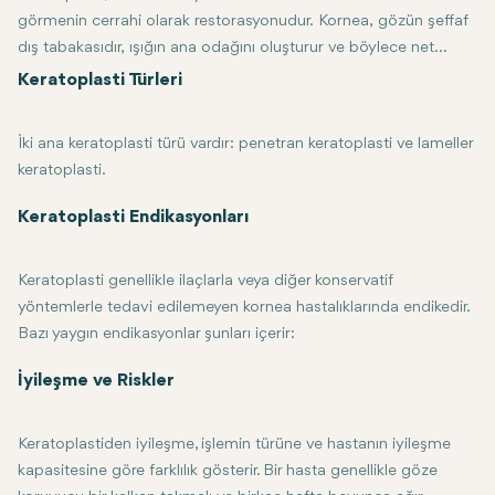
görmenin cerrahi olarak restorasyonudur. Kornea, gözün şeffaf
dış tabakasıdır, ışığın ana odağını oluşturur ve böylece net
görüş sağlar. Bu tabaka hasar gördüğünde veya
Keratoplasti Türleri
hastalandığında ciddi görme bozukluğuna neden olabilir.
Keratoplasti genellikle bu gibi durumlarda görüşü iyileştirmek
İki ana keratoplasti türü vardır: penetran keratoplasti ve lameller
veya eski haline getirmek için bir çözümdür.
keratoplasti.
Penetran Keratoplasti (PK) tüm korneayı bir donör kornea ile değişt
Keratoplasti Endikasyonları
Lameller Keratoplasti, sadece hasar gören kornea katmanlarının değişt
Bir cerrahın hangi prosedüre gidebileceği kornea hasarının dereces
Keratoplasti genellikle ilaçlarla veya diğer konservatif
yöntemlerle tedavi edilemeyen kornea hastalıklarında endikedir.
Bazı yaygın endikasyonlar şunları içerir:
Bir yaralanma veya enfeksiyondan sonra korneada yara izi
İyileşme ve Riskler
Keratokonus-korneanın inceltildiği ve dışa doğru şiştiği bir durum
Fuchs'un endotel distrofisi: Bu, korneanın sıvı dengesini koruyamad
Keratoplastiden iyileşme, işlemin türüne ve hastanın iyileşme
kapasitesine göre farklılık gösterir. Bir hasta genellikle göze