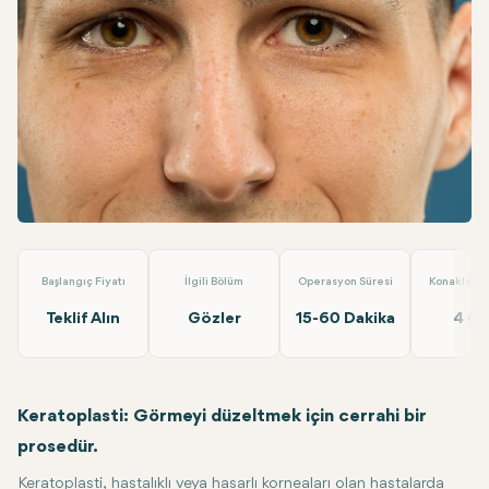
Linkedin
WhatsApp
Telegram
E-posta
Keratoplasti (Tek Göz)
Dünyagöz Hastaneler Grubu Antalya
Başlangıç Fiyatı
İlgili Bölüm
Operasyon Süresi
Konaklama 
Teklif Alın
Gözler
15-60 Dakika
4 G
Keratoplasti: Görmeyi düzeltmek için cerrahi bir
prosedür.
Keratoplasti, hastalıklı veya hasarlı korneaları olan hastalarda