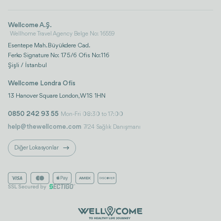
Wellcome A.Ş.
Wellhome Travel Agency Belge No: 16559
Esentepe Mah. Büyükdere Cad.
Ferko Signature No: 175/6 Ofis No:116
Şişli / İstanbul
Wellcome Londra Ofis
13 Hanover Square London, W1S 1HN
0850 242 93 55
Mon-Fri 08:30 to 17:00
help@thewellcome.com
7/24 Sağlık Danışmanı
Diğer Lokasyonlar