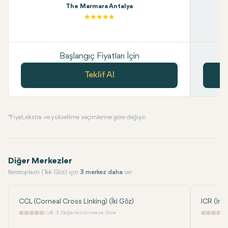
The Marmara Antalya
Başlangıç Fiyatları İçin
Teklif Al
* Fiyat, ekstra ve yükseltme seçimlerine göre değişir.
Diğer Merkezler
Keratoplasti (Tek Göz) için
3 merkez daha
var
CCL (Corneal Cross Linking) (İki Göz)
ICR (Intr
0
0 Değerlendirmeye Göre