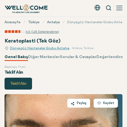
Arama
Türkçe - EUR
Hızlı
Anasayfa
Türkiye
Antalya
Dünyagöz Hastaneler Grubu Antalya
Menü
4.6 (126 Değerlendirme)
Keratoplasti (Tek Göz)
Dünyagöz Hastaneler Grubu Antalya
Antalya, Türkiye
Genel Bakış
Diğer Merkezler
Sorular & Cevaplar
Değerlendirmel
Başlangıç Fiyatı
Dünyagöz
Fiyatı
Teklif Alın
Teklif Alın
Paylaş
Kaydet
Twitter
Facebook