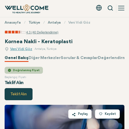
Arama
Türkçe - EUR
Hızlı
Anasayfa
Türkiye
Antalya
Veni Vidi Göz
Menü
4.3 (40 Değerlendirme)
Kornea Nakli - Keratoplasti
Veni Vidi Göz
Antalya, Türkiye
Genel Bakış
Diğer Merkezler
Sorular & Cevaplar
Değerlendirmel
Veni Vidi Göz
Fiyatı
Doğrulanmış Fiyat
Başlangıç Fiyatı
Teklif Alın
Teklif Alın
Paylaş
Kaydet
Twitter