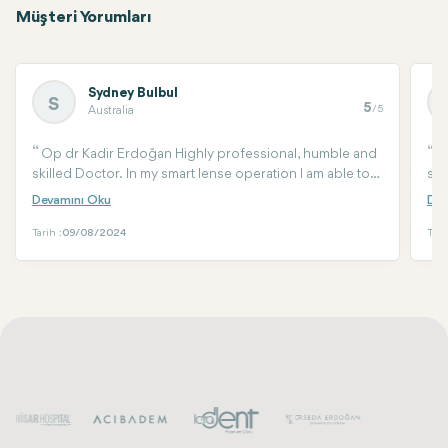
Müşteri Yorumları
Sydney Bulbul
S
5
/5
Australia
Op dr Kadir Erdoğan Highly professional, humble and
I
skilled Doctor. In my smart lense operation I am able to
sur
see clearly without wearing my multifocal glasses.
The
pro
yea
Tarih :
09/08/2024
Tari
did
ext
Tur
you
cli
sur