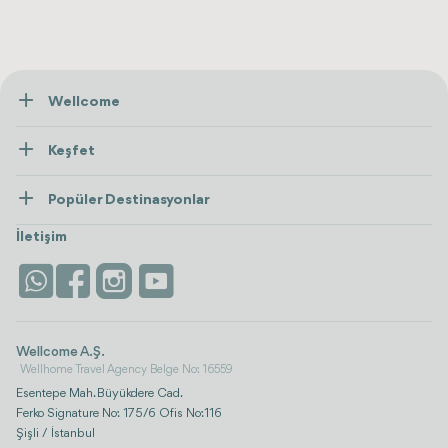
Wellcome
Hakkımızda
Keşfet
İletişim
Tedaviler
Popüler Destinasyonlar
Wellness
Tümünü Gör
Türkiye
Konaklama
İletişim
Antalya
Life Platform
İstanbul
Wellcome A.Ş.
Wellhome Travel Agency Belge No: 16559
Esentepe Mah. Büyükdere Cad.
Ferko Signature No: 175/6 Ofis No:116
Şişli / İstanbul