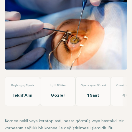
Facebook
Linkedin
WhatsApp
Telegram
E-posta
Kornea Nakli - Keratoplasti
Veni Vidi Göz
Başlangıç Fiyatı
İlgili Bölüm
Operasyon Süresi
Konaklama 
Teklif Alın
Gözler
1 Saat
4 G
Kornea nakli veya keratoplasti, hasar görmüş veya hastalıklı bir
korneanın sağlıklı bir kornea ile değiştirilmesi işlemidir. Bu