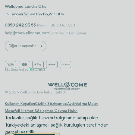
Wellcome Londra Ofis
13 Hanover Square London, W1S 1HN
0850 242 93 55
Mon-Fri 08:30 to 17:00
help@thewellcome.com
7/24 Sağlık Danışmanı
Diğer Lokasyonlar
© 2026 Wellcome. Tüm hakları saklıdır..
Kullanım Koşulları
Gizlilik Sözleşmesi
Aydınlatma Metni
Mesafeli Hizmet Sözleşmesi
Cayma Hakkı
Tedaviler, sağlık turizmi belgesine sahip olan,
Türkiye'deki anlaşmalı sağlık kuruluşları tarafından
gerçekleştirilir.