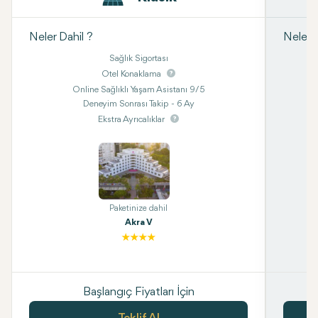
Neler Dahil ?
Neler D
Sağlık Sigortası
Otel Konaklama
Online Sağlıklı Yaşam Asistanı 9/5
Deneyim Sonrası Takip - 6 Ay
Ekstra Ayrıcalıklar
Paketinize dahil
Akra V
Başlangıç Fiyatları İçin