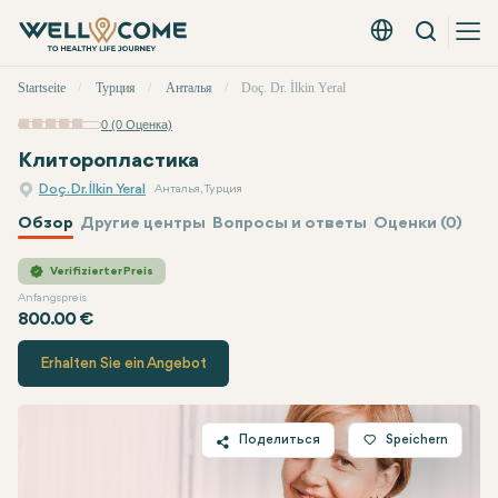
Вызов
Русский - EUR
Быстрое
Startseite
Турция
Анталья
Doç. Dr. İlkin Yeral
меню
0 (0 Оценка)
Клиторопластика
Doç. Dr. İlkin Yeral
Анталья, Турция
Обзор
Другие центры
Вопросы и ответы
Оценки (0)
Doç. Dr. İlkin Yeral
Цена
Verifizierter Preis
Anfangspreis
800.00 €
Erhalten Sie ein Angebot
Поделиться
Speichern
Twitter