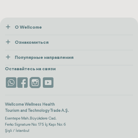
О Wellcome
О нас
Ознакомиться
Пресса
Здоровье
Ресурсы и политика
Популярные направления
Wellness
посмотреть все
Карьера
Турция
Размещение
Оставайтесь на связи
Безопасность
Antalya
Достопримечательности
Контакты
Istanbul
Отзывы
Life Platform
Wellcome Wellness Health
Tourism and Technology Trade A.Ş.
Esentepe Mah. Büyükdere Cad.
Ferko Signature No: 175 İç Kapı No: 6
Şişli / İstanbul