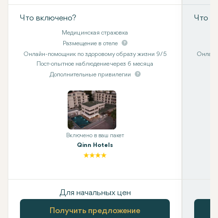
Что включено?
Что в
Медицинская страховка
Размещение в отеле
Онлайн-помощник по здоровому образу жизни 9/5
Онлайн
Пост-опытное наблюдение через 6 месяца
Дополнительные привилегии
Включено в ваш пакет
Qinn Hotels
Для начальных цен
Получить предложение