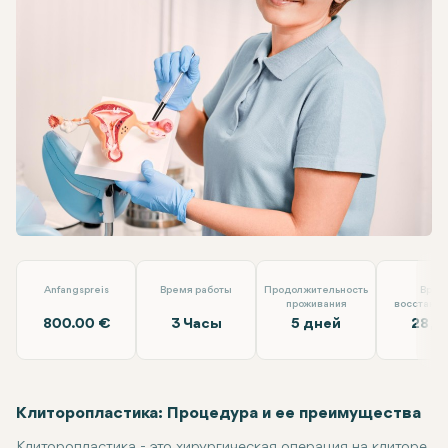
Facebook
Linkedin
WhatsApp
Telegram
Электронная почта
Клиторопластика
Doç. Dr. İlkin Yeral
Anfangspreis
Время работы
Продолжительность
Врем
проживания
восстанов
800.00 €
3 Часы
5 дней
28 Д
Клиторопластика: Процедура и ее преимущества
Клиторопластика - это хирургическая операция на клиторе,