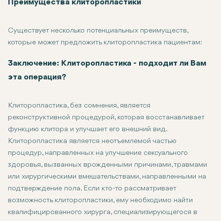
Обезболивание: Боль можно облегчить с помощью назначенн
Воздержание от сексуальной активности: Пациентам рекоменду
Гигиена и уход за раной: Место операции должно быть чисты
Психологическая поддержка: Психологическая поддержка кон
Преимущества клиторопластики
Существует несколько потенциальных преимуществ,
которые может предложить клиторопластика пациентам:
Восстановление сексуальной функции: Это может включать ре
Больше уверенности: У трансгендерных людей это травмирующи
Физио-эмоциональное исцеление: Оно проводится для того, ч
Заключение: Клиторопластика - подходит ли Вам
эта операция?
Клиторопластика, без сомнения, является
реконструктивной процедурой, которая восстанавливает
функцию клитора и улучшает его внешний вид.
Клиторопластика является неотъемлемой частью
процедур, направленных на улучшение сексуального
здоровья, вызванных врожденными причинами, травмами
или хирургическими вмешательствами, направленными на
подтверждение пола. Если кто-то рассматривает
возможность клиторопластики, ему необходимо найти
квалифицированного хирурга, специализирующегося в