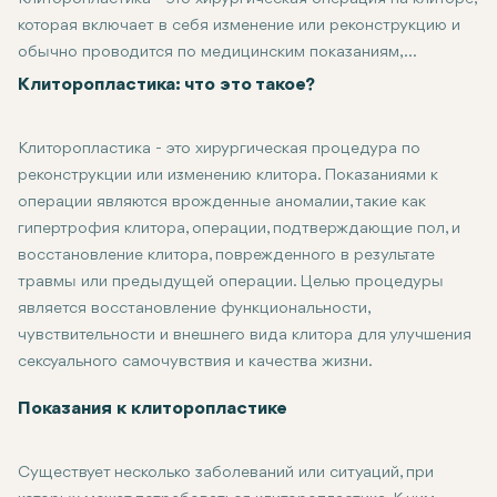
которая включает в себя изменение или реконструкцию и
обычно проводится по медицинским показаниям,
врожденным аномалиям или травмам. Пациенты, как
Клиторопластика: что это такое?
правило, обращаются к этой операции для
восстановления функции, эстетического вида или того и
Клиторопластика - это хирургическая процедура по
другого вместе. Хотя это менее распространенное
реконструкции или изменению клитора. Показаниями к
хирургическое вмешательство по сравнению с другими
операции являются врожденные аномалии, такие как
видами операций, качество жизни, которое этот вид
гипертрофия клитора, операции, подтверждающие пол, и
хирургии обеспечивает пациенту, в некоторых случаях не
восстановление клитора, поврежденного в результате
имеет себе равных. Мы подробно рассмотрим, что такое
травмы или предыдущей операции. Целью процедуры
клиторопластика, ее цели, методы, риски и последующий
является восстановление функциональности,
уход, чтобы все, кто собирается сделать эту процедуру,
чувствительности и внешнего вида клитора для улучшения
могли лучше ее понять.
сексуального самочувствия и качества жизни.
Показания к клиторопластике
Существует несколько заболеваний или ситуаций, при