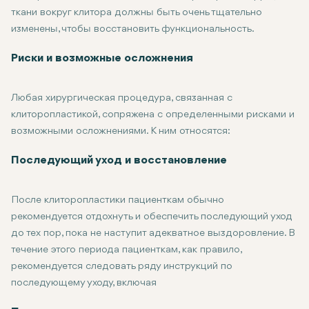
ткани вокруг клитора должны быть очень тщательно
изменены, чтобы восстановить функциональность.
Продолжительность процедуры может варьироваться в зависимо
Риски и возможные осложнения
Любая хирургическая процедура, связанная с
клиторопластикой, сопряжена с определенными рисками и
возможными осложнениями. К ним относятся:
Инфекция: Как и при любой хирургической процедуре, всегда
Рубцы: Несмотря на то, что хирурги очень осторожны в своей
Изменения в ощущениях: Есть люди, которые могут столкнуть
Проблемы с заживлением: Задержка заживления и расхожден
Психологические и эмоциональные последствия: Эмоциональн
Последующий уход и восстановление
После клиторопластики пациенткам обычно
рекомендуется отдохнуть и обеспечить последующий уход
до тех пор, пока не наступит адекватное выздоровление. В
течение этого периода пациенткам, как правило,
рекомендуется следовать ряду инструкций по
последующему уходу, включая