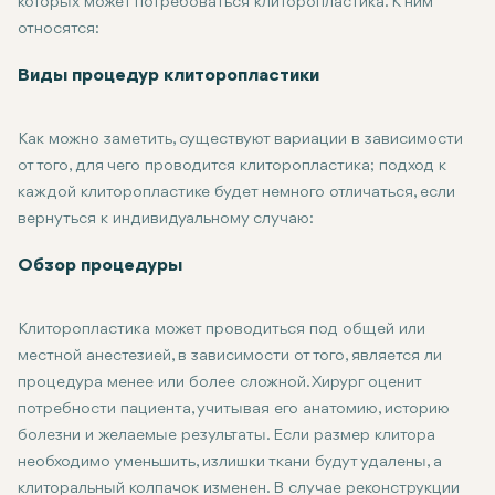
которых может потребоваться клиторопластика. К ним
относятся:
Врожденные нарушения: Некоторые люди рождаются с аномали
Клиторопластика может быть частью операции, направленной 
Посттравматические/медицинские процедуры: Людям, получив
Эстетические соображения: Некоторые делают клиторопласти
Виды процедур клиторопластики
Как можно заметить, существуют вариации в зависимости
от того, для чего проводится клиторопластика; подход к
каждой клиторопластике будет немного отличаться, если
вернуться к индивидуальному случаю:
Уменьшение клитора: Обычно проводится при увеличении кли
Реконструкция клитора: Большинство пациенток, которым про
Фаллопластика с клиторопластикой: Некоторые хирургически
Комбинированная гименопластика и клиторопластика: В неко
Обзор процедуры
Клиторопластика может проводиться под общей или
местной анестезией, в зависимости от того, является ли
процедура менее или более сложной. Хирург оценит
потребности пациента, учитывая его анатомию, историю
болезни и желаемые результаты. Если размер клитора
необходимо уменьшить, излишки ткани будут удалены, а
клиторальный колпачок изменен. В случае реконструкции