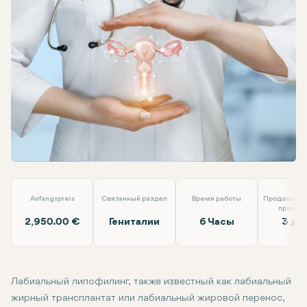
Facebook
Linkedin
WhatsApp
Telegram
Электронная почта
Лабиальный липофилинг
Doç. Dr. İlkin Yeral
Anfangspreis
Связанный раздел
Время работы
Продолжите
прожив
2,950.00 €
Гениталии
6 Часы
3 дн
Лабиальный липофилинг, также известный как лабиальный
жирный трансплантат или лабиальный жировой перенос,