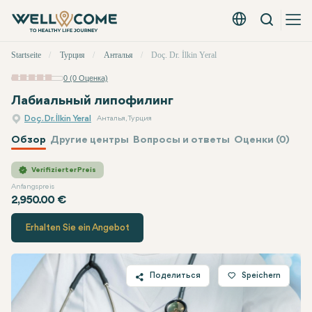
Вызов
Русский - EUR
Быстрое
Startseite
Турция
Анталья
Doç. Dr. İlkin Yeral
меню
0 (0 Оценка)
Лабиальный липофилинг
Doç. Dr. İlkin Yeral
Анталья, Турция
Обзор
Другие центры
Вопросы и ответы
Оценки (0)
Doç. Dr. İlkin Yeral
Цена
Verifizierter Preis
Anfangspreis
2,950.00 €
Erhalten Sie ein Angebot
Поделиться
Speichern
Twitter