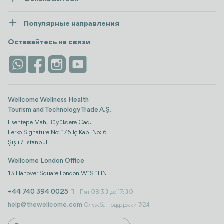
Пресса
Здоровье
Ресурсы и политика
Популярные направления
Wellness
посмотреть все
Карьера
Турция
Размещение
Оставайтесь на связи
Безопасность
Antalya
Достопримечательности
Контакты
Istanbul
Отзывы
Life Platform
Wellcome Wellness Health
Tourism and Technology Trade A.Ş.
Esentepe Mah. Büyükdere Cad.
Ferko Signature No: 175 İç Kapı No: 6
Şişli / İstanbul
Wellcome London Office
13 Hanover Square London, W1S 1HN
+44 740 394 0025
Пн-Пят 08:30 до 17:00
help@thewellcome.com
Служба поддержки 7/24