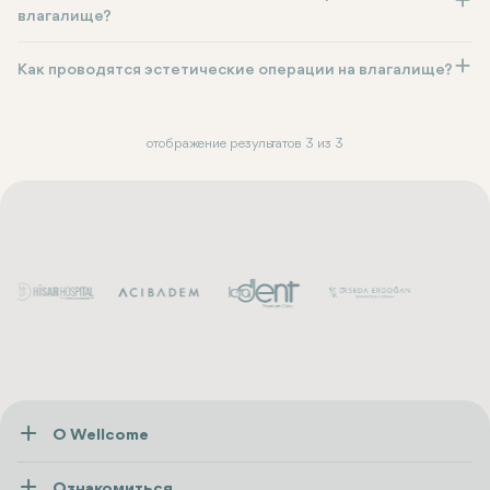
улучшить внешний вид своих больших половых губ.
влагалище?
Как проводятся эстетические операции на влагалище?
отображение результатов 3 из 3
О Wellcome
О нас
Ознакомиться