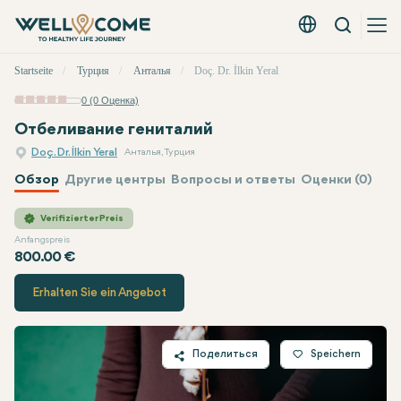
Вызов
Русский - EUR
Быстрое
Startseite
Турция
Анталья
Doç. Dr. İlkin Yeral
меню
0 (0 Оценка)
Отбеливание гениталий
Doç. Dr. İlkin Yeral
Анталья, Турция
Обзор
Другие центры
Вопросы и ответы
Оценки (0)
Doç. Dr. İlkin Yeral
Цена
Verifizierter Preis
Anfangspreis
800.00 €
Erhalten Sie ein Angebot
Поделиться
Speichern
Twitter