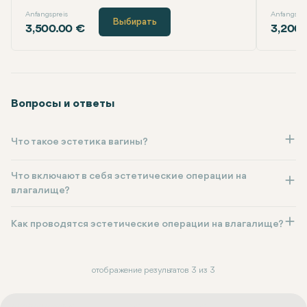
Anfangspreis
Anfangspre
Выбирать
3,500.00 €
3,200.
Вопросы и ответы
Что такое эстетика вагины?
Что включают в себя эстетические операции на
влагалище?
Как проводятся эстетические операции на влагалище?
отображение результатов 3 из 3