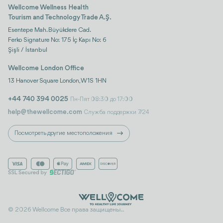
Wellcome Wellness Health
Tourism and Technology Trade A.Ş.
Esentepe Mah. Büyükdere Cad.
Ferko Signature No: 175 İç Kapı No: 6
Şişli / İstanbul
Wellcome London Office
13 Hanover Square London, W1S 1HN
+44 740 394 0025
Пн-Пят 08:30 до 17:00
help@thewellcome.com
Служба поддержки 7/24
Посмотреть другие местоположения
© 2026 Wellcome Все права защищены..