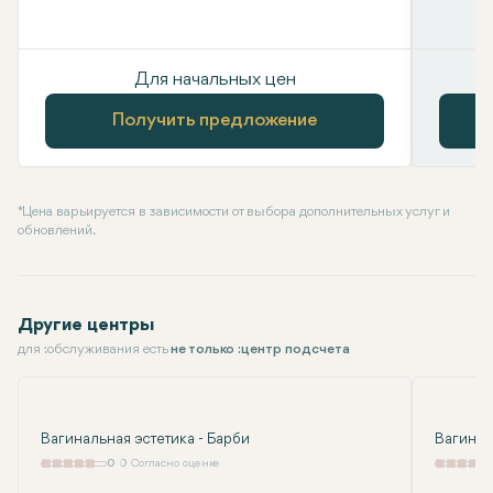
Для начальных цен
Получить предложение
* Цена варьируется в зависимости от выбора дополнительных услуг и
обновлений.
Другие центры
для :обслуживания есть
не только :центр подсчета
Вагинальная эстетика - Барби
Вагиноп
0
0 Согласно оценке