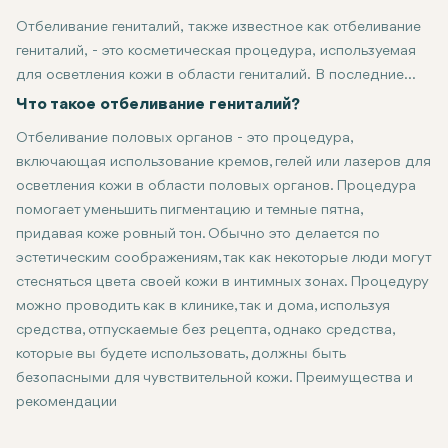
Отбеливание гениталий, также известное как отбеливание
гениталий, - это косметическая процедура, используемая
для осветления кожи в области гениталий. В последние
годы она завоевала популярность среди тех людей,
Что такое отбеливание гениталий?
которые хотят сделать свои интимные зоны более
Отбеливание половых органов - это процедура,
привлекательными. Несмотря на то, что это обычно
включающая использование кремов, гелей или лазеров для
безвредно, если проводится профессионалом, вам
осветления кожи в области половых органов. Процедура
действительно нужно учитывать его преимущества, риски
помогает уменьшить пигментацию и темные пятна,
и альтернативы.
придавая коже ровный тон. Обычно это делается по
эстетическим соображениям, так как некоторые люди могут
стесняться цвета своей кожи в интимных зонах. Процедуру
можно проводить как в клинике, так и дома, используя
средства, отпускаемые без рецепта, однако средства,
которые вы будете использовать, должны быть
безопасными для чувствительной кожи. Преимущества и
рекомендации
Некоторые из основных преимуществ отбеливания гениталий 