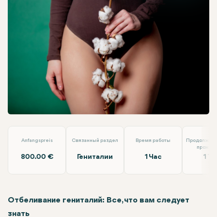
Facebook
Linkedin
WhatsApp
Telegram
Электронная почта
Отбеливание гениталий
Doç. Dr. İlkin Yeral
Anfangspreis
Связанный раздел
Время работы
Продолжите
прожив
800.00 €
Гениталии
1 Час
1 Ta
Отбеливание гениталий: Все, что вам следует
знать