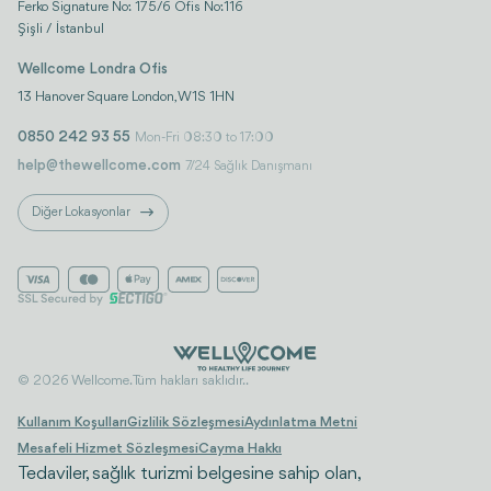
Ferko Signature No: 175/6 Ofis No:116
Şişli / İstanbul
Wellcome Londra Ofis
13 Hanover Square London, W1S 1HN
0850 242 93 55
Mon-Fri 08:30 to 17:00
help@thewellcome.com
7/24 Sağlık Danışmanı
Diğer Lokasyonlar
© 2026 Wellcome. Tüm hakları saklıdır..
Kullanım Koşulları
Gizlilik Sözleşmesi
Aydınlatma Metni
Mesafeli Hizmet Sözleşmesi
Cayma Hakkı
Tedaviler, sağlık turizmi belgesine sahip olan,