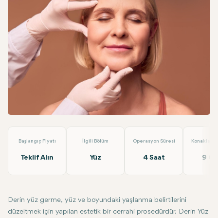
Facebook
Linkedin
WhatsApp
Telegram
E-posta
Derin Yüz Germe
Dr. Berat Clinic
Başlangıç Fiyatı
İlgili Bölüm
Operasyon Süresi
Konaklama 
Teklif Alın
Yüz
4 Saat
9 G
Derin yüz germe, yüz ve boyundaki yaşlanma belirtilerini
düzeltmek için yapılan estetik bir cerrahi prosedürdür. Derin Yüz