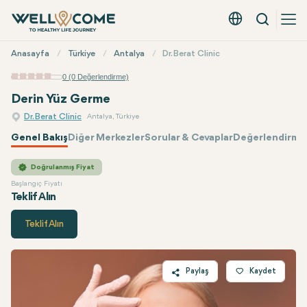
Arama
Türkçe - EUR
Hızlı
Anasayfa
Türkiye
Antalya
Dr. Berat Clinic
Menü
0 (0 Değerlendirme)
Derin Yüz Germe
Dr. Berat Clinic
Antalya, Türkiye
Genel Bakış
Diğer Merkezler
Sorular & Cevaplar
Değerlendirmel
Dr. Berat Clinic
Fiyatı
Doğrulanmış Fiyat
Başlangıç Fiyatı
Teklif Alın
Teklif Alın
Paylaş
Kaydet
Twitter