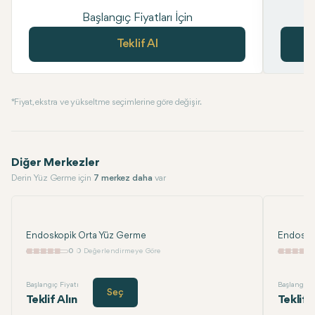
Başlangıç Fiyatları İçin
Teklif Al
* Fiyat, ekstra ve yükseltme seçimlerine göre değişir.
Diğer Merkezler
Derin Yüz Germe için
7 merkez daha
var
Endoskopik Orta Yüz Germe
Endosko
0
0 Değerlendirmeye Göre
Başlangıç Fiyatı
Başlangıç F
Seç
Teklif Alın
Teklif 