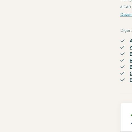
artan
Diğer
A
A
B
B
B
C
E