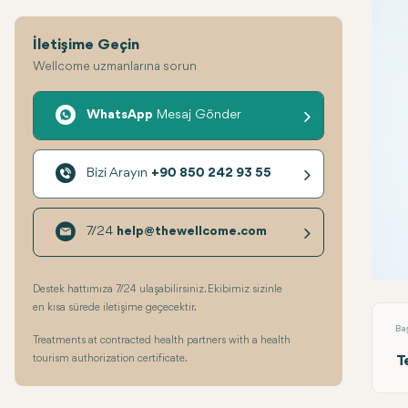
İletişime Geçin
Wellcome uzmanlarına sorun
WhatsApp
Mesaj Gönder
Bizi Arayın
+90 850 242 93 55
7/24
help@thewellcome.com
Yüz G
Destek hattımıza 7/24 ulaşabilirsiniz. Ekibimiz sizinle
en kısa sürede iletişime geçecektir.
Ba
Treatments at contracted health partners with a health
tourism authorization certificate.
T