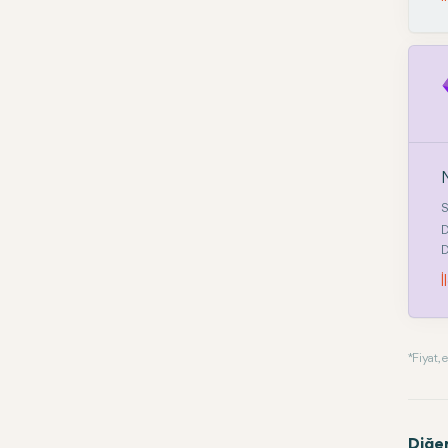
N
S
D
D
İ
* Fiyat
Diğe