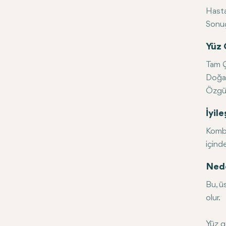
Hasta
Sonuçl
Yüz 
Tam 
Doğa
Özgüv
İyil
Kombi
içind
Nede
Bu, ü
olur.
Yüz g