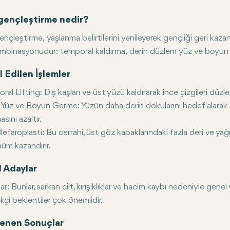
gençleştirme nedir?
ençleştirme, yaşlanma belirtilerini yenileyerek gençliği geri kaz
ombinasyonudur: temporal kaldırma, derin düzlem yüz ve boyun k
l Edilen İşlemler
ral Lifting:
Dış kaşları ve üst yüzü kaldırarak ince çizgileri düzleşt
 Yüz ve Boyun Germe:
Yüzün daha derin dokularını hedef alarak or
sını azaltır.
lefaroplasti:
Bu cerrahi, üst göz kapaklarındaki fazla deri ve yağ
üm kazandırır.
l Adaylar
r: Bunlar, sarkan cilt, kırışıklıklar ve hacim kaybı nedeniyle genel
kçi beklentiler çok önemlidir.
enen Sonuçlar