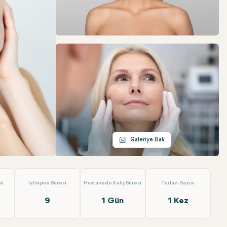
WhatsApp
Telegram
E-posta
Galeriye Bak
lefaroplasti)
Dr. Berat Clinic
si
İyileşme Süresi
Hastanede Kalış Süresi
Tedavi Sayısı
9
1 Gün
1 Kez