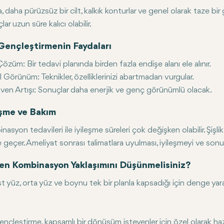
, daha pürüzsüz bir cilt, kalkık konturlar ve genel olarak taze 
ar uzun süre kalıcı olabilir.
Gençleştirmenin Faydaları
Çözüm:
Bir tedavi planında birden fazla endişe alanı ele alınır.
l Görünüm:
Teknikler, özelliklerinizi abartmadan vurgular.
en Artışı:
Sonuçlar daha enerjik ve genç görünümlü olacak.
eşme ve Bakım
nasyon tedavileri ile iyileşme süreleri çok değişken olabilir. Şiş
e geçer. Ameliyat sonrası talimatlara uyulması, iyileşmeyi ve sonu
n Kombinasyon Yaklaşımını Düşünmelisiniz?
st yüz, orta yüz ve boynu tek bir planla kapsadığı için denge ya
ençleştirme, kapsamlı bir dönüşüm isteyenler için özel olarak hazır