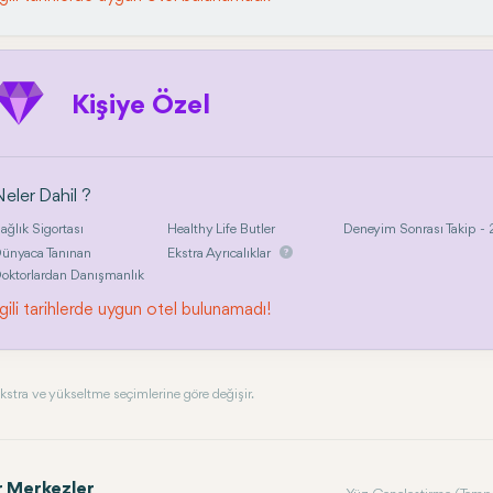
Kişiye Özel
eler Dahil ?
ağlık Sigortası
Healthy Life Butler
Deneyim Sonrası Takip - 2
ünyaca Tanınan
Ekstra Ayrıcalıklar
oktorlardan Danışmanlık
lgili tarihlerde uygun otel bulunamadı!
, ekstra ve yükseltme seçimlerine göre değişir.
r Merkezler