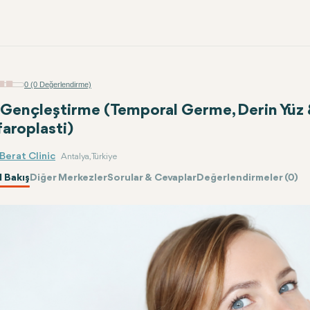
0 (0 Değerlendirme)
 Gençleştirme (Temporal Germe, Derin Yüz
faroplasti)
 Berat Clinic
Antalya, Türkiye
 Bakış
Diğer Merkezler
Sorular & Cevaplar
Değerlendirmeler (0)