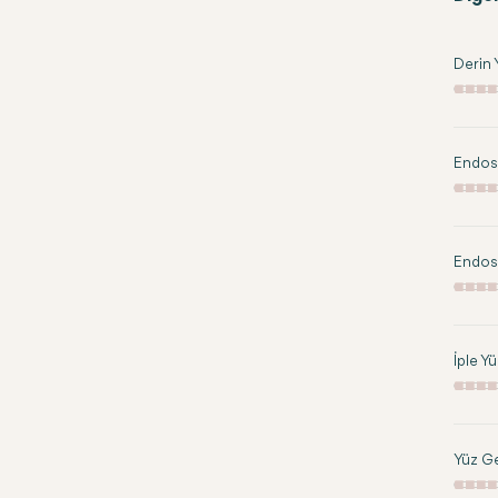
Derin
Endos
Endosk
İple Y
Yüz G