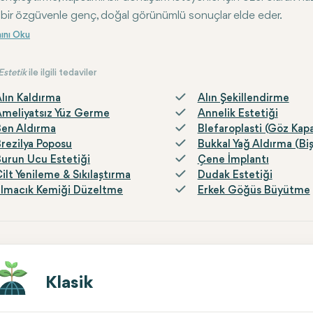
 bir özgüvenle genç, doğal görünümlü sonuçlar elde eder.
Estetik
ile ilgili tedaviler
lın Kaldırma
Alın Şekillendirme
meliyatsız Yüz Germe
Annelik Estetiği
en Aldırma
Blefaroplasti (Göz Kapa
rezilya Poposu
Bukkal Yağ Aldırma (Bi
urun Ucu Estetiği
Çene İmplantı
ilt Yenileme & Sıkılaştırma
Dudak Estetiği
lmacık Kemiği Düzeltme
Erkek Göğüs Büyütme
Klasik