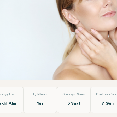
ençleştirme (Temporal Germe, Derin Yüz & Boyun Germe, Üst B
şlangıç Fiyatı
İlgili Bölüm
Operasyon Süresi
Konaklama Süre
eklif Alın
Yüz
5 Saat
7 Gün