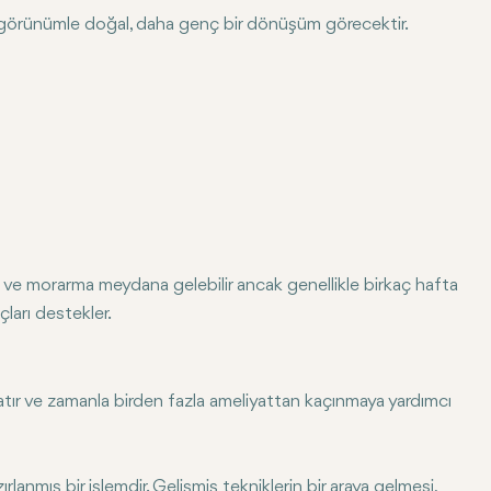
bir görünümle doğal, daha genç bir dönüşüm görecektir.
lik ve morarma meydana gelebilir ancak genellikle birkaç hafta
çları destekler.
ratır ve zamanla birden fazla ameliyattan kaçınmaya yardımcı
lanmış bir işlemdir. Gelişmiş tekniklerin bir araya gelmesi,