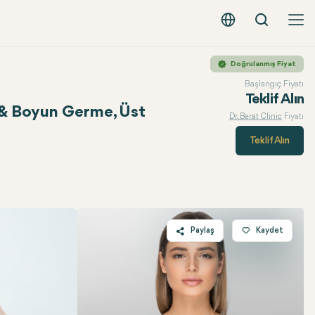
Arama
Türkçe - EUR
Doğrulanmış Fiyat
Başlangıç Fiyatı
Teklif Alın
 & Boyun Germe, Üst
Dr. Berat Clinic
Fiyatı
Teklif Alın
Paylaş
Kaydet
Twitter
Facebook
Linkedin