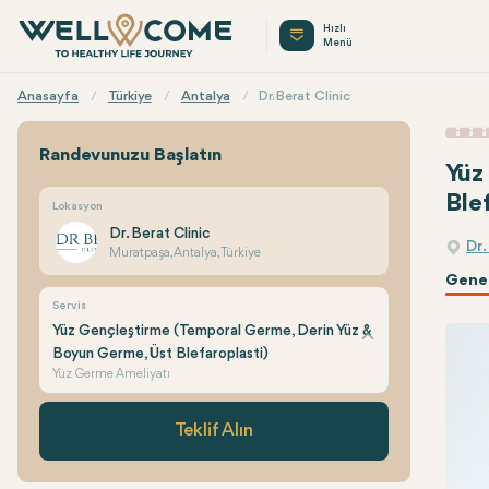
Hızlı
Menü
Anasayfa
Türkiye
Antalya
Dr. Berat Clinic
Randevunuzu Başlatın
Yüz
Ble
Lokasyon
Dr. Berat Clinic
Dr.
Muratpaşa, Antalya, Türkiye
Genel
Servis
Yüz Gençleştirme (Temporal Germe, Derin Yüz &
Boyun Germe, Üst Blefaroplasti)
Yüz Germe Ameliyatı
Teklif Alın