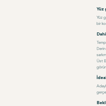
Yüz 
Yüz g
bir k
Dahi
Tempo
Derin
sarkma
Üst B
görün
İdea
Adayla
gerçe
Bekl