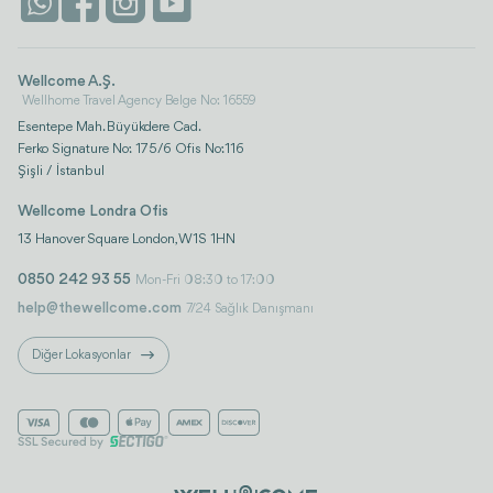
İstanbul
Wellcome A.Ş.
Wellhome Travel Agency Belge No: 16559
Esentepe Mah. Büyükdere Cad.
Ferko Signature No: 175/6 Ofis No:116
Şişli / İstanbul
Wellcome Londra Ofis
13 Hanover Square London, W1S 1HN
0850 242 93 55
Mon-Fri 08:30 to 17:00
help@thewellcome.com
7/24 Sağlık Danışmanı
Diğer Lokasyonlar