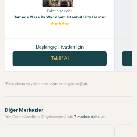
Paketinize dahil
Ramada Plaza By Wyndham Istanbul City Center
Başlangıç Fiyatları İçin
Teklif Al
* Fiyat, ekstra ve yükseltme seçimlerine göre değişir.
Diğer Merkezler
Yüz Germe Ameliyatı (Rhytidectomy) için
7 merkez daha
var