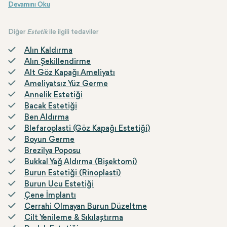
etkileriyle gençleşmiş bir yüz sunmayı hedefler.
Diğer
Estetik
ile ilgili tedaviler
Alın Kaldırma
Alın Şekillendirme
Alt Göz Kapağı Ameliyatı
Ameliyatsız Yüz Germe
Annelik Estetiği
Bacak Estetiği
Ben Aldırma
Blefaroplasti (Göz Kapağı Estetiği)
Boyun Germe
Brezilya Poposu
Bukkal Yağ Aldırma (Bişektomi)
Burun Estetiği (Rinoplasti)
Burun Ucu Estetiği
Çene İmplantı
Cerrahi Olmayan Burun Düzeltme
Cilt Yenileme & Sıkılaştırma