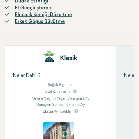
Dudak Estetiği
El Gençleştirme
Elmacık Kemiği Düzeltme
Erkek Göğüs Büyütme
Klasik
Neler Dahil ?
Neler D
Sağlık Sigortası
Otel Konaklama
Online Sağlıklı Yaşam Asistanı 9/5
Deneyim Sonrası Takip - 6 Ay
Ekstra Ayrıcalıklar