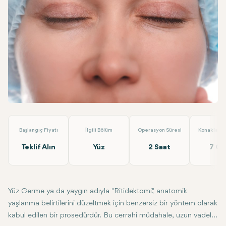
Linkedin
WhatsApp
Telegram
E-posta
Yüz Germe Ameliyatı (Rhytidectomy)
Op.Dr. Arif Eroğlu
Başlangıç Fiyatı
İlgili Bölüm
Operasyon Süresi
Konaklama 
Teklif Alın
Yüz
2 Saat
7 G
Yüz Germe ya da yaygın adıyla "Ritidektomi," anatomik
yaşlanma belirtilerini düzeltmek için benzersiz bir yöntem olarak
kabul edilen bir prosedürdür. Bu cerrahi müdahale, uzun vadeli