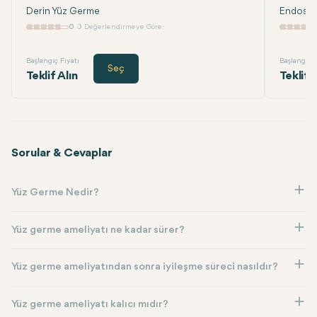
Derin Yüz Germe
Endosko
0
0 Değerlendirmeye Göre
Başlangıç Fiyatı
Başlangıç F
Seç
Teklif Alın
Teklif 
Sorular & Cevaplar
Yüz Germe Nedir?
Yüz germe ameliyatı ne kadar sürer?
Yüz germe ameliyatından sonra iyileşme süreci nasıldır?
Yüz germe ameliyatı kalıcı mıdır?