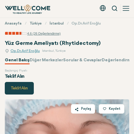
Arama
Türkçe - EUR
Hızlı
Anasayfa
Türkiye
İstanbul
Op.Dr. Arif Eroğlu
Menü
4.6 (26 Değerlendirme)
Yüz Germe Ameliyatı (Rhytidectomy)
Op.Dr. Arif Eroğlu
İstanbul, Türkiye
Genel Bakış
Diğer Merkezler
Sorular & Cevaplar
Değerlendirmel
Başlangıç Fiyatı
Op.Dr. Arif Eroğlu
Fiyatı
Teklif Alın
Teklif Alın
Paylaş
Kaydet
Twitter
Facebook